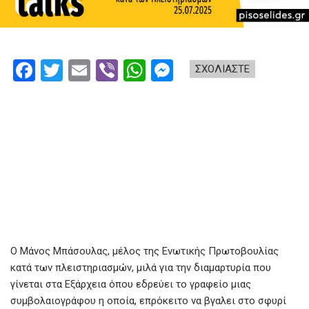
F
T
E
Vi
W
M
ΣΧΟΛΙΑΣΤΕ
a
wi
m
b
h
es
ce
tt
ail
er
at
se
b
er
s
n
o
A
g
o
p
er
k
p
Ο Μάνος Μπάσουλας, μέλος της Ενωτικής Πρωτοβουλίας
κατά των πλειστηριασμών, μιλά για την διαμαρτυρία που
γίνεται στα Εξάρχεια όπου εδρεύει το γραφείο μιας
συμβολαιογράφου η οποία, επρόκειτο να βγαλει στο σφυρί