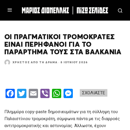
ΟΙ ΠΡΑΓΜΑΤΙΚΟΊ ΤΡΟΜΟΚΡΆΤΕΣ
ΕΊΝΑΙ ΠΕΡΉΦΑΝΟΙ ΓΙΑ ΤΟ
ΠΑΡΆΡΤΗΜΆ ΤΟΥΣ ΣΤΑ ΒΑΛΚΆΝΙΑ
ΧΡΉΣΤΟΣ ΑΠΌ ΤΗ ΔΡΆΜΑ
·
8 ΙΟΥΝΊΟΥ 2026
F
T
E
Vi
W
M
ΣΧΟΛΙΑΣΤΕ
a
wi
m
b
h
es
ce
tt
ail
er
at
se
Πλημμύρα copy-paste δημοσιευμάτων για τη σύλληψη του
b
er
s
n
Παλαιστίνιου τρομοκράτη, σύμφωνα πάντα με τις διαρροές
αντιτρομοκρατικής και αστυνομίας. Άλλωστε, έχουν