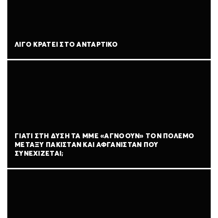
ΛΊΓΟ ΚΡΆΤΕΙ ΣΤΟ ΑΝΤΆΡΤΙΚΟ
ΓΙΑΤΊ ΣΤΗ ΔΎΣΗ ΤΑ ΜΜΕ «ΑΓΝΟΟΎΝ» ΤΟΝ ΠΌΛΕΜΟ
ΜΕΤΑΞΎ ΠΑΚΙΣΤΆΝ ΚΑΙ ΑΦΓΑΝΙΣΤΆΝ ΠΟΥ
ΣΥΝΕΧΊΖΕΤΑΙ;