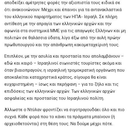
o
A
g
αποδείξει αμέτρητες φορές την αξιοπιστία τους ειδικά σε
o
p
er
ότι ανακοινώνουν. Μέχρι και έπαινοι για τα αντανακλαστικά
k
p
του ελληνικού παραρτήματος των ΗΠΑ- Ισραήλ. Σε πλήρη
αντίθεση με την απραγία των ελληνικών αρχών και την
αφωνία στα συστημικά ΜΜΕ για τις απαγωγές Ελλήνων και μη
πολιτών σε θαλάσσια ύδατα, λίγο έξω από την αυλή πρώην
πρωθυπουργού και την απάνθρωπη κακομεταχείρισή τους.
Επιπλέον, με την ασυλία και προστασία που απολαμβάνουν –
εδώ και καιρό – Ισραηλινοί σιωνιστές τουρίστες ακόμα και
όταν βιαιοπραγούν, η ισραηλινή τρομοκρατική οργάνωση που
αποκαλείται καταχρηστικά κράτος, σίγουρα θα είναι
ευχαριστημένη – ίσως και περήφανη – για το ζήλο και τις
επιδόσεις των ελληνικών αρχών. Των ελληνικών αρχών
ασφαλείας και προστασίας του Ισραηλινού πολίτη.
Άλλωστε ο Ντύλαν φροντίζει να σιγοτραγουδάει όλο και πιο
συχνά. Κάθε φορά που το κάνει τα πράγματα μπαίνουν (ή
αρχειοθετούνται) στη θέση τους. Να δούμε μέχρι πότε.