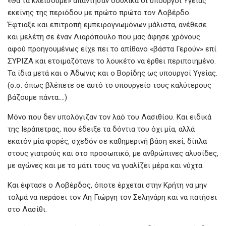
«Θα τα κλείσουμε» απάντησαν δουλικά οι υπουργοί Υγείας
εκείνης της περιόδου με πρώτο πρώτο τον Λοβέρδο.
Έφτιαξε και επιτροπή εμπειρογνωμόνων μάλιστα, ανέθεσε
και μελέτη σε έναν Λιαρόπουλο που μας άφησε χρόνους
αφού προηγουμένως είχε πει το απίθανο «βάστα Γερούν» επί
ΣΥΡΙΖΑ και ετοιμαζότανε το λουκέτο να έρθει περιποιημένο.
Τα ίδια μετά και ο Άδωνις και ο Βορίδης ως υπουργοί Υγείας.
(σ.σ. όπως βλέπετε σε αυτό το υπουργείο τους καλύτερους
βάζουμε πάντα….)
Μόνο που δεν υπολόγιζαν τον λαό του Λασιθίου. Και ειδικά
της Ιεράπετρας, που έδειξε τα δόντια του όχι μία, αλλά
εκατόν μία φορές, σχεδόν σε καθημερινή βάση εκεί, δίπλα
στους γιατρούς και στο προσωπικό, με ανθρώπινες αλυσίδες,
με αγώνες και με το μάτι τους να γυαλίζει μέρα και νύχτα.
Και έφτασε ο Λοβέρδος, όποτε έρχεται στην Κρήτη να μην
τολμά να περάσει τον Αη Γιώργη τον Σεληνάρη και να πατήσει
στο Λασίθι.