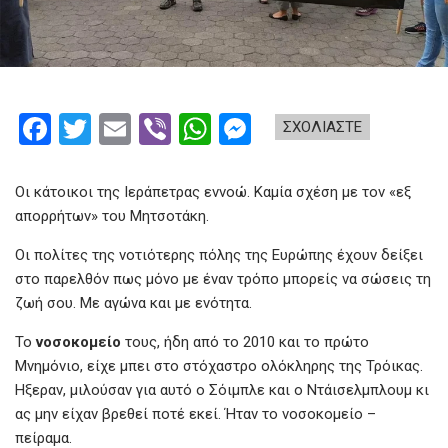
F
T
E
Vi
W
M
ΣΧΟΛΙΑΣΤΕ
a
wi
m
b
h
es
ce
tt
ail
er
at
se
Οι κάτοικοι της Ιεράπετρας εννοώ. Καμία σχέση με τον «εξ
b
er
s
n
απορρήτων» του Μητσοτάκη.
o
A
g
Οι πολίτες της νοτιότερης πόλης της Ευρώπης έχουν δείξει
στο παρελθόν πως μόνο με έναν τρόπο μπορείς να σώσεις τη
o
p
er
ζωή σου. Με αγώνα και με ενότητα.
k
p
Το
νοσοκομείο
τους, ήδη από το 2010 και το πρώτο
Μνημόνιο, είχε μπει στο στόχαστρο ολόκληρης της Τρόικας.
Ηξεραν, μιλούσαν για αυτό ο Σόιμπλε και ο Ντάισελμπλουμ κι
ας μην είχαν βρεθεί ποτέ εκεί. Ήταν το νοσοκομείο –
πείραμα.