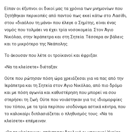
Είπαν οι έξυπνοι οι δικοί μας τα χρόνια των μνημονίων που
ζητήθηκαν περικοπές από παντού πως εκεί κάτω στο Λασίθι,
στου «διαόλου τη μάνα» που έλεγε ο Σημίτης, είναι ένας
νομός που τολμάει να έχει τρία νοσοκομεία. Στον Άγιο
Νικόλαο, στην Ιεράπετρα και στη Σητεία. Τέσσερα αν βάλεις
και το μικρότερο της Νεάπολης.
Το άκουσαν που λέτε οι τροϊκανοί και έφριξαν.
«Να τα κλείσετε» διέταξαν.
Ούτε που ρώτησαν πόση ώρα χρειάζεσαι για να πας από την
Ιεράπετρα και τη Σητεία στον Αγιο Νικόλαο, από πιο δρόμο
και με πόση αγωνία και καθυστέρηση που μπορεί να σου
στερήσει τη ζωή. Ούτε που νοιάστηκαν για τις ιδιομορφίες
του τόπου, με τα τρία περίπου ισοδύναμα αστικά κέντρα, που
το καλοκαίρι διπλασιάζεται ο πληθυσμός τους. «Να τα
κλείσετε» επέμειναν.