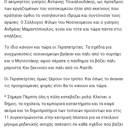
Ο αείμνηστος γιατρός Αντώνης Τσικαλουδάκης, ως πρόεδρος
των εργαζομένων του νοσοκομείου ήταν από εκείνους που
κράτησαν όρθιο το νοσηλευτικό ίδρυμα και συντόνισαν τους
αγώνες. Ο Σύλλογος Φίλων του Νοσοκομείου και ο γιατρός
Ανδρέας Μαμαντόπουλος, είναι και τότε και τώρα πάντα στις
επάλξεις.
Το ίδιο κάνουν και τώρα οι Γεραπετρίτες. Τα σχέδια για
συγχωνεύσεις νοσοκομείων βγήκαν και πάλι από το συρτάρι
και ο Μητσοτάκης αφού πέρασε η πανδημία τα βάζει πάλι
μπροστά. Και ξεκινούν και πάλι από το Λασίθι.
Οι Γεραπετρίτες όμως ξέρουν τον τρόπο. Και όπως το έκαναν
τις προηγούμενες φορές έτσι θα το κάνουν και τώρα…
* Σήμερα Πέμπτη όλη η πόλη κατεβάζει ρολά. Κλείνει ο
δήμος, τα σχολεία, τα εμπορικά καταστήματα και τα καφέ
ακόμα και τα δημοπρατήρια των τοπικών προϊόντων και στις
11 συγκεντρώνονται στην κεντρική πλατεία για να στείλουν
μήνυμα μηδενικής ανοχής απέναντι σε κάθε σχέδιο που βάζει