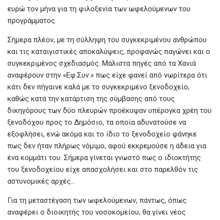
ευρώ τον μήνα για τη φιλοξενία των ωφελούμενων του
προγράμματος.
Σήμερα πλέον, με τη σύλληψη του συγκεκριμένου ανθρώπου
και τις καταιγιστικές αποκαλύψεις, προφανώς παγώνει και ο
συγκεκριμένος σχεδιασμός. Μάλιστα πηγές από τα Χανιά
αναφέρουν στην «Εφ.Συν.» πως είχε φανεί από νωρίτερα ότι
κάτι δεν πήγαινε καλά με το συγκεκριμένο ξενοδοχείο,
καθώς κατά την κατάρτιση της σύμβασης από τους
δικηγόρους των δύο πλευρών προέκυψαν υπέρογκα χρέη του
ξενοδόχου προς το Δημόσιο, τα οποία αδυνατούσε να
εξοφλήσει, ενώ ακόμα και το ίδιο το ξενοδοχείο φάνηκε
πως δεν ήταν πλήρως νόμιμο, αφού εκκρεμούσε η άδεια για
ένα κομμάτι του. Σήμερα γίνεται γνωστό πως ο ιδιοκτήτης
του ξενοδοχείου είχε απασχολήσει και στο παρελθόν τις
αστυνομικές αρχές…
Για τη μεταστέγαση των ωφελούμενων, πάντως, όπως
αναφέρει ο διοικητής του νοσοκομείου, θα γίνει νέος