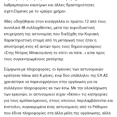
λαθρεμπορίου καυσίμων και άλλες δραστηριότητες
σχετιζόμενες με το «μαύρο χρήμα».
Χθες οδηγήθηκαν στον εισαγγελέα οι πρώτοι 12 από τους
συνολικά 48 συλληφθέντες, μετά την αιφνιδιαστική
επιχείρηση της αστυνομίας που διεξήχθη την Κυριακή.
Χαρακτηριστική στιγμή από τη μεταγωγή τους ήταν η
αποστροφή ενός εξ αυτών προς τους δημοσιογράφους:
«Στης Ντόρας Μπακογιάννη το σπίτι να πάτε…» είπε προς
τους συγκεντρωμένους ρεπόρτερ.
Σύμφωνα με πληροφορίες, οι έρευνες των αστυνομικών
κράτησαν πάνω από 8 μήνες, ενώ δύο υπάλληλοι της ΕΛ.ΑΣ.
χρειάστηκε να παρεισφρήσουν στην οργάνωση για να
συλλέγουν πληροφορίες εκ των έσω. Με την ολοκλήρωση
των ερευνών, οι αστυνομικοί είχαν «δέσει» τις κατηγορίες
για τους εμπλεκόμενους, στους οποίους περιλαμβάνονται και
ένστολοι, συγκεκριμένα ένας αστυνομικός από το Ρέθυμνο
που έδινε πληροφορίες στα άλλα μέλη της οργάνωσης, αλλά