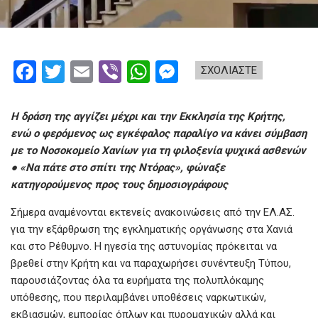
F
T
E
Vi
W
M
ΣΧΟΛΙΑΣΤΕ
a
wi
m
b
h
es
ce
tt
ail
er
at
se
Η δράση της αγγίζει μέχρι και την Εκκλησία της Κρήτης,
b
er
s
n
ενώ ο φερόμενος ως εγκέφαλος παραλίγο να κάνει σύμβαση
με το Νοσοκομείο Χανίων για τη φιλοξενία ψυχικά ασθενών
o
A
g
● «Να πάτε στο σπίτι της Ντόρας», φώναξε
o
p
er
κατηγορούμενος προς τους δημοσιογράφους
k
p
Σήμερα αναμένονται εκτενείς ανακοινώσεις από την ΕΛ.ΑΣ.
για την εξάρθρωση της εγκληματικής οργάνωσης στα Χανιά
και στο Ρέθυμνο. Η ηγεσία της αστυνομίας πρόκειται να
βρεθεί στην Κρήτη και να παραχωρήσει συνέντευξη Τύπου,
παρουσιάζοντας όλα τα ευρήματα της πολυπλόκαμης
υπόθεσης, που περιλαμβάνει υποθέσεις ναρκωτικών,
εκβιασμών, εμπορίας όπλων και πυρομαχικών αλλά και