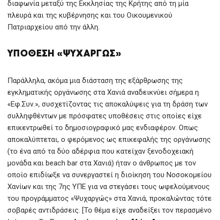
διαφωνία μεταξύ της Εκκλησίας της Κρήτης από τη μία
πλευρά και της κυβέρνησης και του Οικουμενικού
Πατριαρχείου από την άλλη.
ΥΠΌΘΕΣΗ «ΨΥΧΑΡΓΏΣ»
Παράλληλα, ακόμα μια διάσταση της εξάρθρωσης της
εγκληματικής οργάνωσης στα Χανιά αναδεικνύει σήμερα η
«Εφ.Συν.», συσχετίζοντας τις αποκαλύψεις για τη δράση των
συλληφθέντων με πρόσφατες υποθέσεις στις οποίες είχε
επικεντρωθεί το δημοσιογραφικό μας ενδιαφέρον. Οπως
αποκαλύπτεται, ο φερόμενος ως επικεφαλής της οργάνωσης
(το ένα από τα δύο αδέρφια που κατείχαν ξενοδοχειακή
μονάδα και beach bar στα Χανιά) ήταν ο άνθρωπος με τον
οποίο επιδίωξε να συνεργαστεί η διοίκηση του Νοσοκομείου
Χανίων και της 7ης ΥΠΕ για να στεγάσει τους ωφελούμενους
του προγράμματος «Ψυχαργώς» στα Χανιά, προκαλώντας τότε
σοβαρές αντιδράσεις. [Το θέμα είχε αναδείξει τον περασμένο