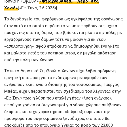
Ιούνιο η «Εφ.Συν.»:
«Φτιάχνουν νέα… “Λέρο” στα
Χανιά»
(«Εφ.Συν.», 2.6.2025)].
Το ξενοδοχείο του φερόμενου ως εγκέφαλου της οργάνωσης
ήταν αυτό στο οποίο επρόκειτο να μεταφερθούν οι ψυχικά
πάσχοντες από τις δομές που βρίσκονται μέσα στην πόλη, με
εργαζόμενους των δομών τότε να μιλούν για εκ νέου
«ασυλοποίηση», αφού επρόκειτο να δημιουργηθεί ένα γκέτο
και μάλιστα εκτός του αστικού ιστού, σε μεγάλη απόσταση
από την πόλη των Χανίων.
Τότε το Δημοτικό Συμβούλιο Χανίων είχε λάβει ομόφωνη
αρνητική απόφαση για το ενδεχόμενο μεταφοράς των
ανθρώπων εκεί, ενώ ο διοικητής του νοσοκομείου, Γιώργος
Μπέας, είχε υπερασπιστεί τον σχεδιασμό του λέγοντας στην
«Εφ.Συν.» πως η λύση που επελέγη ήταν «λύση ανάγκης»,
αφού για χρόνια οι διαγωνισμοί για νέους χώρους απέβαιναν
άκαρποι, και είχε χαρακτηρίσει «δώρο εξ ουρανού» την
προσφορά του συγκεκριμένου ξενοδόχου, ο οποίος θα
αποκόμιζε από το υπουργείο Υγείας το ποσό των 23.000