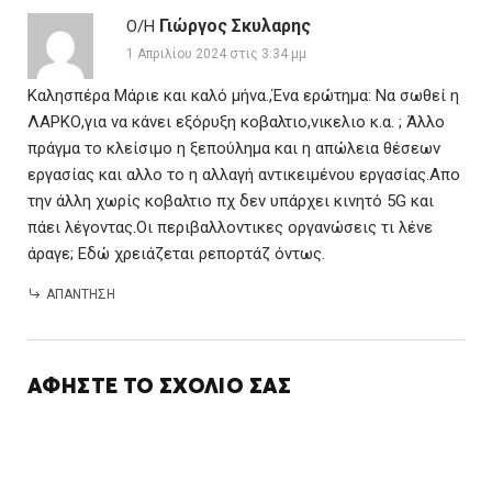
Γιώργος Σκυλαρης
Ο/Η
1 Απριλίου 2024 στις 3:34 μμ
Καλησπέρα Μάριε και καλό μήνα.,Ένα ερώτημα: Να σωθεί η
ΛΑΡΚΟ,για να κάνει εξόρυξη κοβαλτιο,νικελιο κ.α. ; Άλλο
πράγμα το κλείσιμο η ξεπούλημα και η απώλεια θέσεων
εργασίας και αλλο το η αλλαγή αντικειμένου εργασίας.Απο
την άλλη χωρίς κοβαλτιο πχ δεν υπάρχει κινητό 5G και
πάει λέγοντας.Οι περιβαλλοντικες οργανώσεις τι λένε
άραγε; Εδώ χρειάζεται ρεπορτάζ όντως.
ΑΠΆΝΤΗΣΗ
ΑΦΉΣΤΕ ΤΟ ΣΧΌΛΙΌ ΣΑΣ