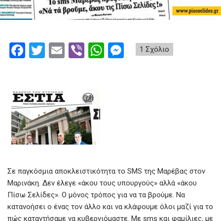
F
T
E
Vi
W
M
1 Σχόλιο
a
wi
m
b
h
es
ce
tt
ail
er
at
se
b
er
s
n
o
A
g
o
p
er
k
p
Σε παγκόσμια αποκλειστικότητα το SMS της Μαρέβας στον
Μαρινάκη. Δεν έλεγε «άκου τους υπουργούς» αλλά «άκου
Πίσω Σελίδες». Ο μόνος τρόπος για να τα βρούμε. Να
κατανοήσει ο ένας τον άλλο και να κλάψουμε όλοι μαζί για το
πώς καταντήσαμε να κυβερνιόμαστε. Με sms και φαμίλιες, με