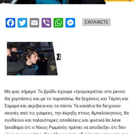
F
T
E
Vi
W
M
ΣΧΟΛΙΑΣΤΕ
a
wi
m
b
h
es
ce
tt
ail
er
at
se
b
er
s
n
o
A
g
o
p
er
k
p
Μη φας σήμερα. Το βράδυ έχουμε «τρομοκρατία» στο μενού.
Θα χορτάσεις και με το παραπάνω, θα ξεχάσεις και Τέμπη και
Σαμαρά και ακρίβεια και τα πάντα. Τα κανάλια θα δείχνουν
σκηνές από τις γιάφκες, την έκρηξη στους Αμπελόκηπους, θα
συνδέουν και παλαιότερες υποθέσεις και φυσικά θα λένε
ξεκάθαρα ότι ο Νίκος Ρωμανός πρέπει να αποδείξει ότι δεν