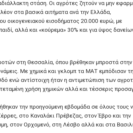
αδιάλλακτη στάση. Οι αγρότες ζητούν να μην εφαρ
λέον στα βασικά αιτήματα ανά την Ελλάδα,
υ οικογενειακού εισοδήματος 20.000 ευρώ, με
αιδί, αλλά και «κούρεμα» 30% και για ύψος δανείω
γροτών στη Θεσσαλία, όπου βρέθηκαν μπροστά στην
υνάμεις. Με χημικά και γκλομπ τα ΜΑΤ εμπόδισαν τ
δό ενώ αντίστοιχη ήταν η αντιμετώπιση των αγροτ
εκτεταμένη χρήση χημικών αλλά και τέσσερις προσ
ιήθηκαν την προηγούμενη εβδομάδα σε όλους τους 
Σέρρες, στο Καναλάκι Πρέβεζας, στον Έβρο και την
μη, στον Ορχομενό, στη Λέσβο αλλά και στα Βασιλ