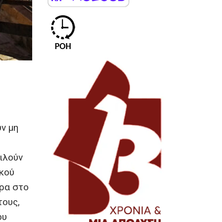
ν μη
ιλούν
ικού
ώρα στο
τους,
ου