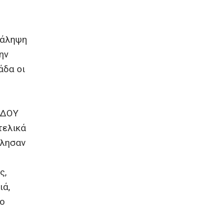
τάληψη
ην
άδα οι
 ΔΟΥ
τελικά
ίλησαν
ς,
ιά,
το