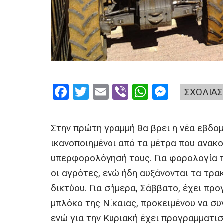
F
T
E
Vi
W
M
ΣΧΟΛΙΑΣ
a
wi
m
b
h
es
ce
tt
ail
er
at
se
Στην πρώτη γραμμή θα βρει η νέα εβδο
b
er
s
n
ικανοποιημένοι από τα μέτρα που ανακ
o
A
g
υπερφορολόγησή τους. Για φορολογία πο
o
p
er
οι αγρότες, ενώ ήδη αυξάνονται τα τρ
k
p
δικτύου. Για σήμερα, Σάββατο, έχει π
μπλόκο της Νίκαιας, προκειμένου να σ
ενώ για την Κυριακή έχει προγραμματι