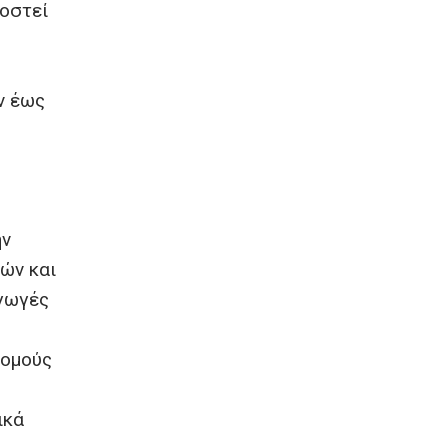
μοστεί
ν έως
ην
ών και
αγωγές
νομούς
ικά