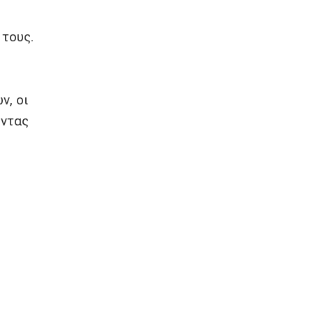
 τους.
ν, οι
οντας