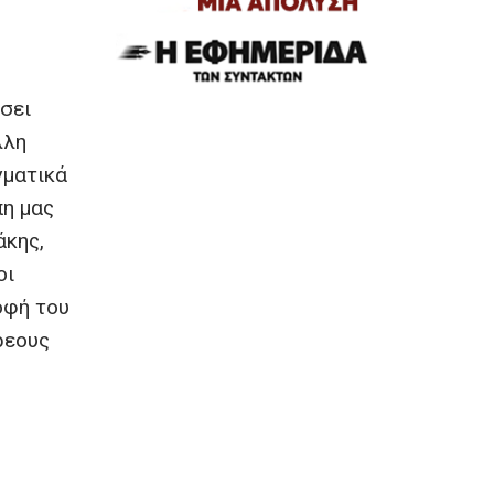
σει
λλη
γματικά
πη μας
άκης,
οι
οφή του
ρεους