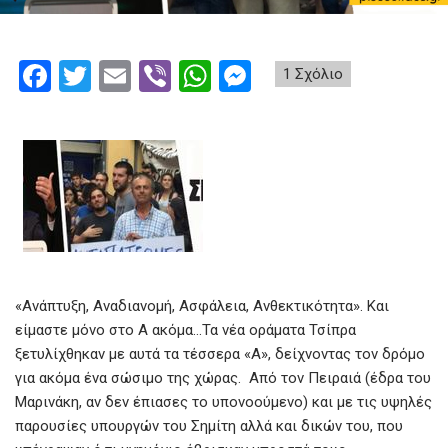
F
T
E
Vi
W
M
1 Σχόλιο
a
wi
m
b
h
es
ce
tt
ail
er
at
se
b
er
s
n
o
A
g
o
p
er
k
p
«Ανάπτυξη, Αναδιανομή, Ασφάλεια, Ανθεκτικότητα». Και
είμαστε μόνο στο Α ακόμα…Τα νέα οράματα Τσίπρα
ξετυλίχθηκαν με αυτά τα τέσσερα «Α», δείχνοντας τον δρόμο
για ακόμα ένα σώσιμο της χώρας. Από τον Πειραιά (έδρα του
Μαρινάκη, αν δεν έπιασες το υπονοούμενο) και με τις υψηλές
παρουσίες υπουργών του Σημίτη αλλά και δικών του, που