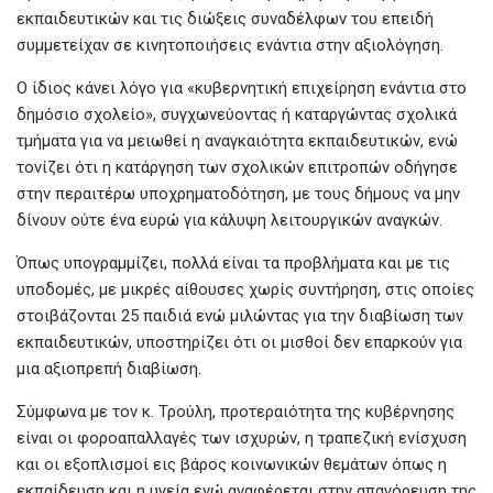
εκπαιδευτικών και τις διώξεις συναδέλφων του επειδή
συμμετείχαν σε κινητοποιήσεις ενάντια στην αξιολόγηση.
Ο ίδιος κάνει λόγο για «κυβερνητική επιχείρηση ενάντια στο
δημόσιο σχολείο», συγχωνεύοντας ή καταργώντας σχολικά
τμήματα για να μειωθεί η αναγκαιότητα εκπαιδευτικών, ενώ
τονίζει ότι η κατάργηση των σχολικών επιτροπών οδήγησε
στην περαιτέρω υποχρηματοδότηση, με τους δήμους να μην
δίνουν ούτε ένα ευρώ για κάλυψη λειτουργικών αναγκών.
Όπως υπογραμμίζει, πολλά είναι τα προβλήματα και με τις
υποδομές, με μικρές αίθουσες χωρίς συντήρηση, στις οποίες
στοιβάζονται 25 παιδιά ενώ μιλώντας για την διαβίωση των
εκπαιδευτικών, υποστηρίζει ότι οι μισθοί δεν επαρκούν για
μια αξιοπρεπή διαβίωση.
Σύμφωνα με τον κ. Τρούλη, προτεραιότητα της κυβέρνησης
είναι οι φοροαπαλλαγές των ισχυρών, η τραπεζική ενίσχυση
και οι εξοπλισμοί εις βάρος κοινωνικών θεμάτων όπως η
εκπαίδευση και η υγεία ενώ αναφέρεται στην απαγόρευση της