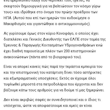
ένα αμερικανικό lobby που «εμπνέει τους ηγέτες, να
σκεφτούν δημιουργικά για να βελτιώσουν τον κόσμο γύρω
τους» και ιδρύθηκε στο όνομα του πρώην προέδρου των
ΗΠΑ. (Αυτού που επί των ημερών του ευδοκίμησε ο
Μακαρθισμός και γιγαντώθηκε ο αντικομμουνισμός).
Ας γυρίσουμε όμως στον κύριο Κονοφάγο, ο οποίος έχει
διατελέσει και Γενικός Διευθυντής των ΕΛΠΕ στον τομέα της
Έρευνας & Παραγωγής Κοιτασμάτων Υδρογονανθράκων ενώ
έχει διεθνή παρουσία με πλέον των 200 επιστημονικών
ανακοινώσεων (πάντα από το βιογραφικό του).
Είναι να απορεί κανείς πώς παρά την τεράστια εμπειρία του
και την επιστημονική του κατάρτιση δίνει τόσο αστήρικτες
και εξωπραγματικές υποσχέσεις. Εκτός αν έχουμε όλοι
τυφλωθεί μπροστά στα πετροδολάρια που έρχονται και δεν
βάζουμε κάτω τους αριθμούς για να δούμε τί μας ξημερώνει.
Δεν είναι ακριβώς σαφές αν συνειδητοποιεί και ο ίδιος τι
υπόσχεται, ώστε να αποφασίσουμε και εμείς αν είναι