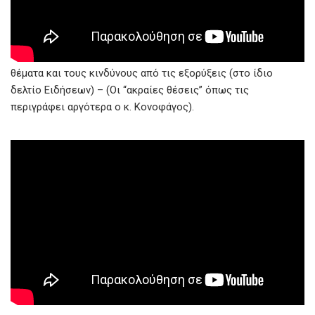
Και εδώ μια σύντομη παρέμβαση για τα περιβαλλοντικά
θέματα και τους κινδύνους από τις εξορύξεις (στο ίδιο
δελτίο Ειδήσεων) – (Οι “ακραίες θέσεις” όπως τις
περιγράφει αργότερα ο κ. Κονοφάγος).