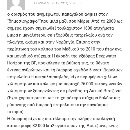
17 Ιουλίου 2019 στις 5:07 μμ
ο ορισμός του ανημέρωτου παπαγάλου ανήκει στον
“δημοσιογράφο”¨που μιλά μαζί σου Μάριε. Από το 2008 ως
σήμερα έχουν σημειωθεί τουλάχιστον 1600 ατυχήματα
μικρά η μεγαλύτερα, σε εξορύξεις πετρελαίου ανά τον
πλανήτη, ακόμη και στην Νορβηγία. Επίσης στην
περίπτωση του κόλπου του Μεξικού το 2010 που ήταν ένα
και μοναδικό ατύχημα: Η έκρηξη της εξέδρας Deepwater
Horizon της BP, προκάλεσε τη βύθισή της, το θάνατο
έντεκα ανθρώπων και τη διαρροή σχεδόν 5 εκατ. βαρελιών
πετρελαίου.Η πετρελαιοκηλίδα, είχε περιφέρεια χιλίων
χιλιομέτρων και κάλυψε μια περιοχή 76.000 τετραγωνικών
χιλιομέτρων ξεπερνώντας σε μέγεθος τη Δυτική Βιρτζίνια.
(Έχει χαρακτηριστεί ως το χειρότερο ατύχημα θαλάσσιας
ρύπανσης από διαρροή πετρελαίου στην παγκόσμια
ιστορία).
Η διαρροή είχε ως αποτέλεσμα την πλήρης οικολογική
καταστροφή 32.000 km2 υγροτόπων της Λουιζιάνα, ενός