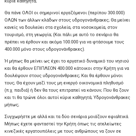
κύριε καθηγητά;
Θα πάνε ΟΛΟΙ οι σημερινοί εργαζόμενοι (περίπου 300.000)
ΟΛΩΝ των άλλων κλάδων στους υδρογονάνθρακες; Θα μείνει
κανείς να δουλεύει στα σχολεία, στα νοσοκομεία, στον
τουρισμό, στη γεωργία; (Και πάλι με αυτό το σενάριο θα
πρέπει να έρθουν και ακόμα 100.000 για να φτάσουμε τους
400.000 μόνο στους υδρογονάνθρακες).
Ή μήπως θα μείνει ως έχει το εργατικό δυναμικό του νησιού
και θα έρθουν ΕΠΙΠΛΕΟΝ 400.000 κάτοικοι στην Κρήτη για να
δουλέψουν στους υδρογονάνθρακες; Και θα έρθουν μόνοι
τους; Θα έχουν μαζί τους μη ενεργό οικονομικά πληθυσμό
(π.χ. παιδιά) ή δεν θα τους επιτραπεί να κάνουν; Που θα ζουν
και τι θα τρώνε όλοι αυτοί κύριε καθηγητά; Υδρογονάνθρακες
μήπως;
Συγχωρήστε με αλλά και τα δύο σενάρια μοιάζουν εφιαλτικά.
Μήπως έχετε φανταστεί την Κρήτη όπως τις ατελείωτες
κινεζικές εργατουπόλεις με τους ανθρώπους να ζουν σε