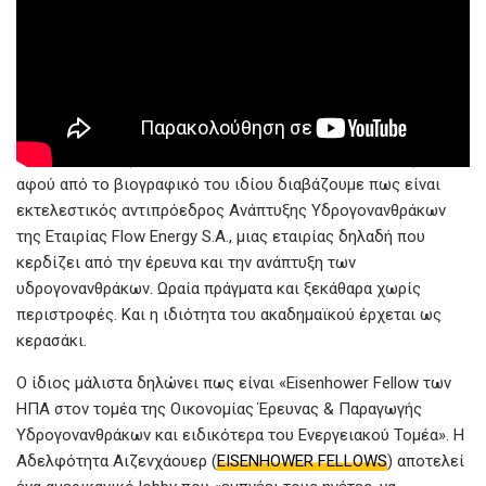
Για τον κ. Κονοφάγο πάντως τα πράγματα είναι πιο σαφή,
αφού από το βιογραφικό του ιδίου διαβάζουμε πως είναι
εκτελεστικός αντιπρόεδρος Ανάπτυξης Υδρογονανθράκων
της Εταιρίας Flow Energy S.A., μιας εταιρίας δηλαδή που
κερδίζει από την έρευνα και την ανάπτυξη των
υδρογονανθράκων. Ωραία πράγματα και ξεκάθαρα χωρίς
περιστροφές. Και η ιδιότητα του ακαδημαϊκού έρχεται ως
κερασάκι.
Ο ίδιος μάλιστα δηλώνει πως είναι «Eisenhower Fellow των
ΗΠΑ στον τομέα της Οικονομίας Έρευνας & Παραγωγής
Υδρογονανθράκων και ειδικότερα του Ενεργειακού Τομέα». Η
Αδελφότητα Αιζενχάουερ (
EISENHOWER FELLOWS
) αποτελεί