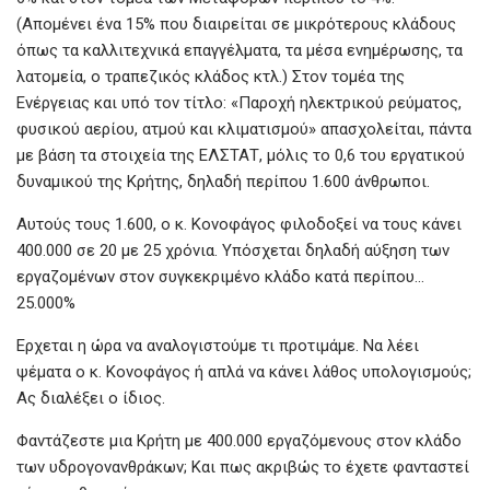
(Απομένει ένα 15% που διαιρείται σε μικρότερους κλάδους
όπως τα καλλιτεχνικά επαγγέλματα, τα μέσα ενημέρωσης, τα
λατομεία, ο τραπεζικός κλάδος κτλ.) Στον τομέα της
Ενέργειας και υπό τον τίτλο: «Παροχή ηλεκτρικού ρεύματος,
φυσικού αερίου, ατμού και κλιματισμού» απασχολείται, πάντα
με βάση τα στοιχεία της ΕΛΣΤΑΤ, μόλις το 0,6 του εργατικού
δυναμικού της Κρήτης, δηλαδή περίπου 1.600 άνθρωποι.
Αυτούς τους 1.600, ο κ. Κονοφάγος φιλοδοξεί να τους κάνει
400.000 σε 20 με 25 χρόνια. Υπόσχεται δηλαδή αύξηση των
εργαζομένων στον συγκεκριμένο κλάδο κατά περίπου…
25.000%
Ερχεται η ώρα να αναλογιστούμε τι προτιμάμε. Να λέει
ψέματα ο κ. Κονοφάγος ή απλά να κάνει λάθος υπολογισμούς;
Ας διαλέξει ο ίδιος.
Φαντάζεστε μια Κρήτη με 400.000 εργαζόμενους στον κλάδο
των υδρογονανθράκων; Και πως ακριβώς το έχετε φανταστεί