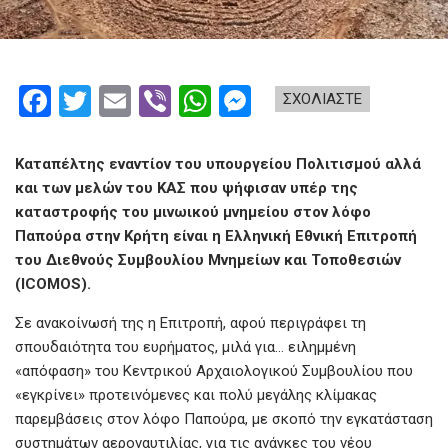
F
T
E
Vi
W
M
ΣΧΟΛΙΑΣΤΕ
a
wi
m
b
h
es
ce
tt
ail
er
at
se
Καταπέλτης εναντίον του υπουργείου Πολιτισμού αλλά
b
er
s
n
και των μελών του ΚΑΣ που ψήφισαν υπέρ της
καταστροφής του μινωικού μνημείου στον λόφο
o
A
g
Παπούρα στην Κρήτη είναι η Ελληνική Εθνική Επιτροπή
o
p
er
του Διεθνούς Συμβουλίου Μνημείων και Τοποθεσιών
k
p
(ICOMOS).
Σε ανακοίνωσή της η Επιτροπή, αφού περιγράφει τη
σπουδαιότητα του ευρήματος, μιλά για… ειλημμένη
«απόφαση» του Κεντρικού Αρχαιολογικού Συμβουλίου που
«εγκρίνει» προτεινόμενες και πολύ μεγάλης κλίμακας
παρεμβάσεις στον λόφο Παπούρα, με σκοπό την εγκατάσταση
συστημάτων αεροναυτιλίας, για τις ανάγκες του νέου