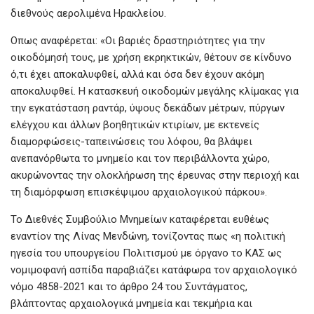
διεθνούς αερολιμένα Ηρακλείου.
Οπως αναφέρεται: «Οι βαριές δραστηριότητες για την
οικοδόμησή τους, με χρήση εκρηκτικών, θέτουν σε κίνδυνο
ό,τι έχει αποκαλυφθεί, αλλά και όσα δεν έχουν ακόμη
αποκαλυφθεί. Η κατασκευή οικοδομών μεγάλης κλίμακας για
την εγκατάσταση ραντάρ, ύψους δεκάδων μέτρων, πύργων
ελέγχου και άλλων βοηθητικών κτιρίων, με εκτενείς
διαμορφώσεις-ταπεινώσεις του λόφου, θα βλάψει
ανεπανόρθωτα το μνημείο και τον περιβάλλοντα χώρο,
ακυρώνοντας την ολοκλήρωση της έρευνας στην περιοχή και
τη διαμόρφωση επισκέψιμου αρχαιολογικού πάρκου».
Το Διεθνές Συμβούλιο Μνημείων καταφέρεται ευθέως
εναντίον της Λίνας Μενδώνη, τονίζοντας πως «η πολιτική
ηγεσία του υπουργείου Πολιτισμού με όργανο το ΚΑΣ ως
νομιμοφανή ασπίδα παραβιάζει κατάφωρα τον αρχαιολογικό
νόμο 4858-2021 και το άρθρο 24 του Συντάγματος,
βλάπτοντας αρχαιολογικά μνημεία και τεκμήρια και