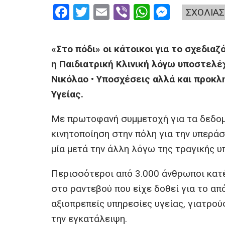
F
T
E
Vi
W
M
ΣΧΟΛΙΑΣ
a
wi
m
b
h
es
ce
tt
ail
er
at
se
«Στο πόδι» οι κάτοικοι για το σχεδιαζ
b
er
s
n
η Παιδιατρική Κλινική λόγω υποστελ
o
A
g
Νικόλαο • Υποσχέσεις αλλά και προκλ
o
p
er
Υγείας.
k
p
Με πρωτοφανή συμμετοχή για τα δεδομ
κινητοποίηση στην πόλη για την υπεράσπ
μία μετά την άλλη λόγω της τραγικής 
Περισσότεροι από 3.000 άνθρωποι κατέ
στο ραντεβού που είχε δοθεί για το α
αξιοπρεπείς υπηρεσίες υγείας, γιατρού
την εγκατάλειψη.