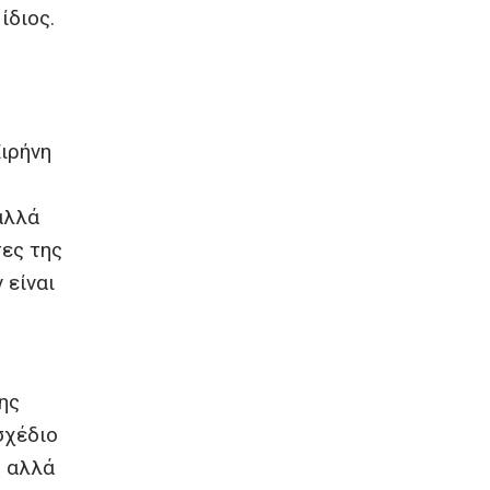
ίδιος.
ιρήνη
αλλά
τες της
 είναι
ης
σχέδιο
, αλλά