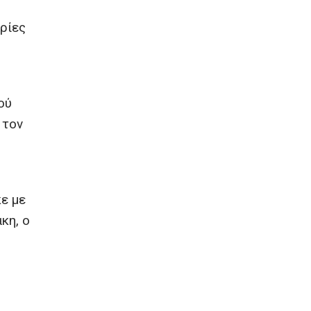
ρίες
ού
 τον
ε με
κη, ο