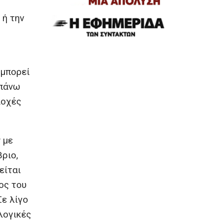
 ή την
 μπορεί
 πάνω
ιοχές
 με
ριο,
είται
ος του
Σε λίγο
λογικές