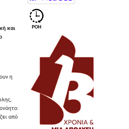
κή και
ο
ουν η
όλης,
ονόητο:
ζει από