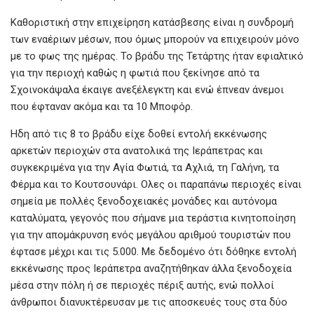
Καθοριστική στην επιχείρηση κατάσβεσης είναι η συνδρομή
των εναέριων μέσων, που όμως μπορούν να επιχειρούν μόνο
με το φως της ημέρας. Το βράδυ της Τετάρτης ήταν εφιαλτικό
για την περιοχή καθώς η φωτιά που ξεκίνησε από τα
Σχοινοκάψαλα έκαιγε ανεξέλεγκτη και ενώ έπνεαν άνεμοι
που έφταναν ακόμα και τα 10 Μποφόρ.
Ηδη από τις 8 το βράδυ είχε δοθεί εντολή εκκένωσης
αρκετών περιοχών στα ανατολικά της Ιεράπετρας και
συγκεκριμένα για την Αγία Φωτιά, τα Αχλιά, τη Γαλήνη, τα
Φέρμα και το Κουτσουνάρι. Ολες οι παραπάνω περιοχές είναι
σημεία με πολλές ξενοδοχειακές μονάδες και αυτόνομα
καταλύματα, γεγονός που σήμανε μια τεράστια κινητοποίηση
για την απομάκρυνση ενός μεγάλου αριθμού τουριστών που
έφτασε μέχρι και τις 5.000. Με δεδομένο ότι δόθηκε εντολή
εκκένωσης προς Ιεράπετρα αναζητήθηκαν άλλα ξενοδοχεία
μέσα στην πόλη ή σε περιοχές πέριξ αυτής, ενώ πολλοί
άνθρωποι διανυκτέρευσαν με τις αποσκευές τους στα δύο