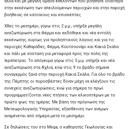
αλλά και με μεγάλη ομάδα εθελοντών που βοήθησε ιδιαίτερα
στην εκκένωση των απειλούμενων περιοχών και στην παροχή
βοήθειας σε κατοίκους και επισκέπτες.
Xθες το μεσημέρι, γύρω στις 2 μ.μ., υπήρξε μεγάλη
αναζωπύρωση στα Φέρμα και εκδόθηκε και νέα εντολή
εκκένωσης, κυρίως για προληπτικούς λόγους και για τις
περιοχές Καθαράδες, Φέρμα, Κουτσουνάρι και Κακιά Σκάλα
και πάλι με σύσταση για μεταφορά προς την πόλη της
Ιεράπετρας. Το απόγευμα γύρω στις 5 μ.μ. υπήρξε και νέα
αναζωπύρωση στα Αχλιά, ενώ στις 9 το βράδυ σήμανε
συναγερμός ξανά στην περιοχή Κακιά Σκάλα. Για όλο το βράδυ
της Πέμπτης οι πυροσβέστες δίναν μάχη να ελέγξουν τις
συνεχείς αναζωπυρώσεις, ενώ για σήμερα το πρωί
προγραμματίζονται νέες πτήσεις των ελικοπτέρων με το
πρώτο φως της ημέρας. Με βάση την πρόγνωση της
Μετεωρολογικής Υπηρεσίας, εξασθένιση των ανέμων
αναμένεται από σήμερα μετά το μεσημέρι.
Σε δηλώσεις του στο Mega, ο καθηγητής Γεωλογίας και