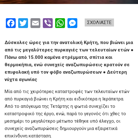
F
T
E
Vi
W
M
ΣΧΟΛΙΑΣΤΕ
a
wi
m
b
h
es
ce
tt
ail
er
at
se
Δύσκολες ώρες για την ανατολική Κρήτη, που βιώνει μια
b
er
s
n
από τις μεγαλύτερες πυρκαγιές των τελευταίων ετών ●
Πάνω από 15.000 καμένα στρέμματα, σπίτια και
o
A
g
θερμοκήπια, ενώ συνεχείς αναζωπυρώσεις κρατούν σε
o
p
er
επιφυλακή υπό τον φόβο αναζωπυρώσεων ● Δεύτερη
k
p
νύχτα αγωνίας
Μία από τις χειρότερες καταστροφές των τελευταίων ετών
από πυρκαγιά βιώνει η Κρήτη και ειδικότερα η Ιεράπετρα.
Από το απόγευμα της Τετάρτης η φωτιά συνεχίζει το
καταστροφικό της έργο, ενώ, παρά το γεγονός ότι χθες το
μεσημέρι το μεγαλύτερο μέτωπο τέθηκε υπό έλεγχο, οι
συνεχείς αναζωπυρώσεις δημιουργούν μια εξαιρετικά
επικίνδυνη κατάσταση.