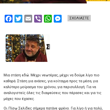
F
T
E
Vi
W
M
ΣΧΟΛΙΑΣΤΕ
a
wi
m
b
h
es
ce
tt
ail
er
at
se
b
er
s
n
o
A
g
o
p
er
k
p
Μια στάση εδώ. Μέχρι νεωτέρας, μέχρι να δούμε λίγο πιο
καθαρά. Στάση για ανάσες, για κοίταγμα προς τα μέσα, για
καλύτερο μοίρασμα του χρόνου, για περισυλλογή. Για να
αναλογιστείς όλες τις διαψεύσεις που πέρασες και για τις
μάχες που έχασες.
Οι Πίσω Σελίδες σήμερα πατάνε φρένο. Για λίγο ή για πολύ,