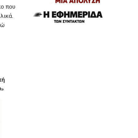
πο που
λικά.
ρώ
κή
Ο»