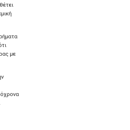
θέτει
εμική
χρήματα
ότι
ρας με
ην
τόχρονα
.