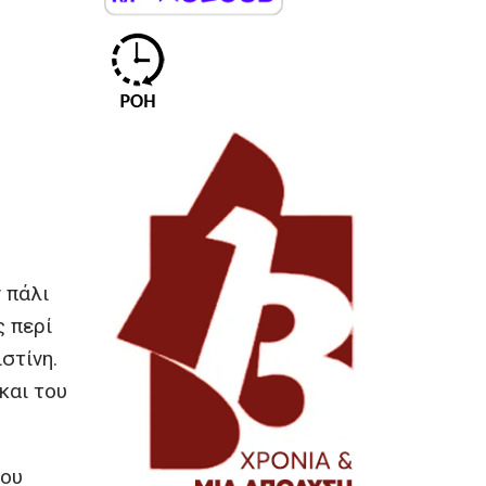
 πάλι
ς περί
στίνη.
και του
μου