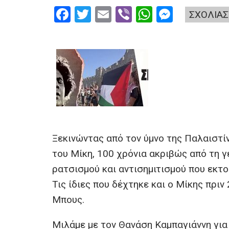
F
T
E
Vi
W
M
ΣΧΟΛΙΑΣ
a
wi
m
b
h
es
ce
tt
ail
er
at
se
b
er
s
n
o
A
g
o
p
er
k
p
Ξεκινώντας από τον ύμνο της Παλαιστί
του Μίκη, 100 χρόνια ακριβώς από τη γέ
ρατσισμού και αντισημιτισμού που εκτο
Τις ίδιες που δέχτηκε και ο Μίκης πριν
Μπους.
Μιλάμε με τον Θανάση Καμπαγιάννη για