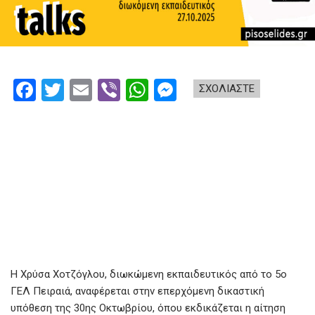
F
T
E
Vi
W
M
ΣΧΟΛΙΑΣΤΕ
a
wi
m
b
h
es
ce
tt
ail
er
at
se
b
er
s
n
o
A
g
o
p
er
k
p
Η Χρύσα Χοτζόγλου, διωκώμενη εκπαιδευτικός από το 5ο
ΓΕΛ Πειραιά, αναφέρεται στην επερχόμενη δικαστική
υπόθεση της 30ης Οκτωβρίου, όπου εκδικάζεται η αίτηση