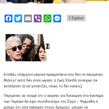
F
T
E
Vi
W
M
1 Σχόλιο
a
wi
m
b
h
es
ce
tt
ail
er
at
se
b
er
s
n
o
A
g
o
p
er
k
p
Εντάξει, υπάρχουν μερικά πραγματάκια που δεν τα περίμενες.
Αλλά γι’ αυτό δεν είναι ωραία η ζωή; Επειδή συνεχώς σε
εκπλήσσει (ή σε γονατίζει, όπως το δει κανείς).
Περίμενες ας πούμε ότι ο αγώνας για δικαίωση στο έγκλημα
των Τεμπών θα έχει συνοδοιπόρο τον Ζορό – Ψωμιάδη ή
μήπως ότι όσα πάλεψες στους δρόμους μπορεί να