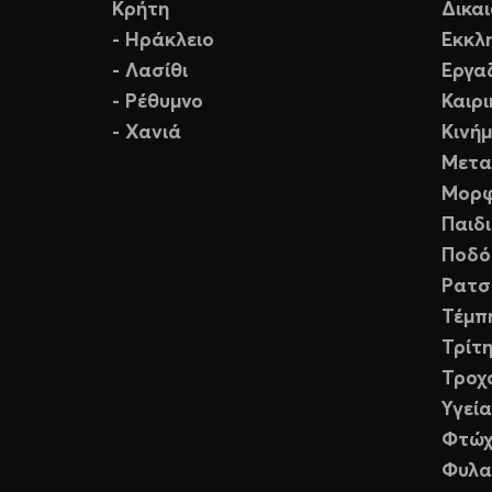
Κρήτη
Δικα
- Ηράκλειο
Εκκλ
- Λασίθι
Εργα
- Ρέθυμνο
Καιρ
- Χανιά
Κινή
Μετα
Μορφ
Παιδ
Ποδό
Ρατσ
Τέμπ
Τρίτη
Τροχ
Υγεία
Φτώχ
Φυλα