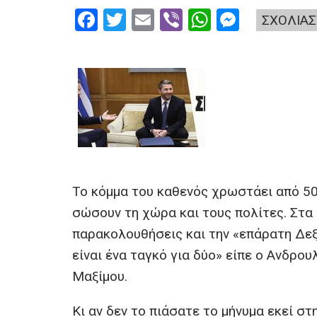
F
T
E
Vi
W
M
ΣΧΟΛΙΑΣ
a
wi
m
b
h
es
ce
tt
ail
er
at
se
b
er
s
n
o
A
g
o
p
er
k
p
Το κόμμα του καθενός χρωστάει από 50
σώσουν τη χώρα και τους πολίτες. Στα
παρακολουθήσεις και την «επάρατη Δεξ
είναι ένα ταγκό για δύο» είπε ο Ανδρο
Μαξίμου.
Κι αν δεν το πιάσατε το μήνυμα εκεί στ