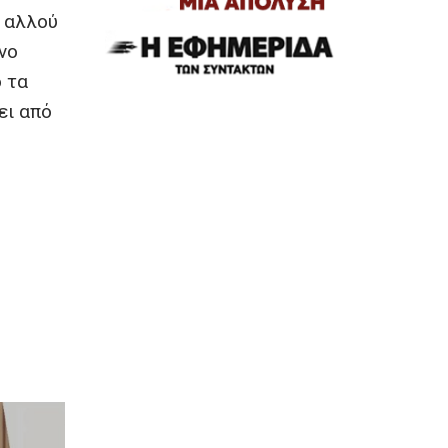
ι αλλού
νο
ό τα
ει από