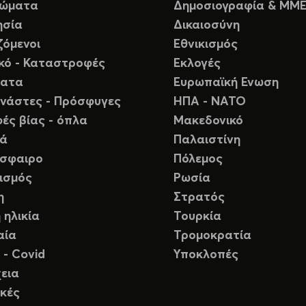
ιώματα
Δημοσιογραφία & ΜΜ
ησία
Δικαιοσύνη
ζόμενοι
Εθνικισμός
ικό - Καταστροφές
Εκλογές
ματα
Ευρωπαϊκή Ενωση
νάστες - Πρόσφυγες
ΗΠΑ - ΝΑΤΟ
ές βίας - όπλα
Μακεδονικό
ιά
Παλαιστίνη
σφαιρο
Πόλεμος
ισμός
Ρωσία
η
Στρατός
 ηλικία
Τουρκία
αία
Τρομοκρατία
 - Covid
Υποκλοπές
εια
κές