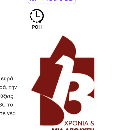
λευρά
ρά, την
εύξεις
BC το
τε νέα