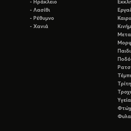
- Ηράκλειο
Εκκλ
- Λασίθι
Εργα
- Ρέθυμνο
Καιρ
- Χανιά
Κινή
Μετα
Μορφ
Παιδ
Ποδό
Ρατσ
Τέμπ
Τρίτη
Τροχ
Υγεία
Φτώχ
Φυλα