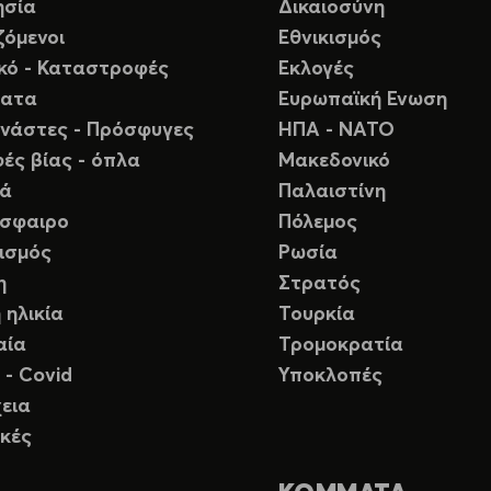
ησία
Δικαιοσύνη
ζόμενοι
Εθνικισμός
ικό - Καταστροφές
Εκλογές
ματα
Ευρωπαϊκή Ενωση
νάστες - Πρόσφυγες
ΗΠΑ - ΝΑΤΟ
ές βίας - όπλα
Μακεδονικό
ιά
Παλαιστίνη
σφαιρο
Πόλεμος
ισμός
Ρωσία
η
Στρατός
 ηλικία
Τουρκία
αία
Τρομοκρατία
 - Covid
Υποκλοπές
εια
κές