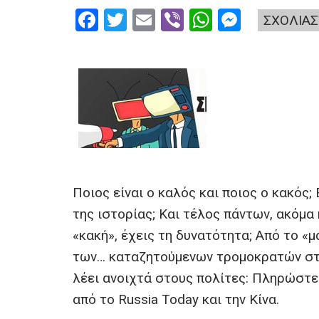
F
T
E
Vi
W
M
ΣΧΟΛΙΑΣ
a
wi
m
b
h
es
ce
tt
ail
er
at
se
b
er
s
n
o
A
g
o
p
er
k
p
Ποιος είναι ο καλός και ποιος ο κακός;
της ιστορίας; Και τέλος πάντων, ακόμα 
«κακή», έχεις τη δυνατότητα; Από το «
των… καταζητούμενων τρομοκρατών στο
λέει ανοιχτά στους πολίτες: Πληρώστε
από το Russia Today και την Κίνα.