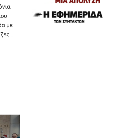
όνια.
που
δα με
εζες…