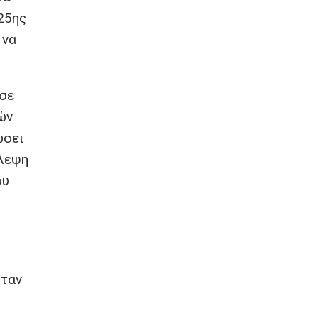
25ης
 να
σε
ών
ώσει
βλεψη
ου
Ήταν