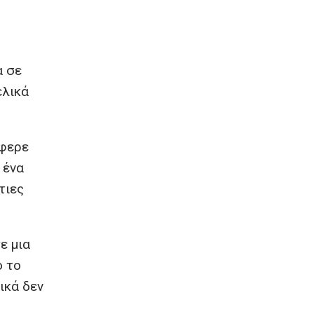
α σε
ελικά
φερε
 ένα
τιες
ε μια
ο το
ικά δεν