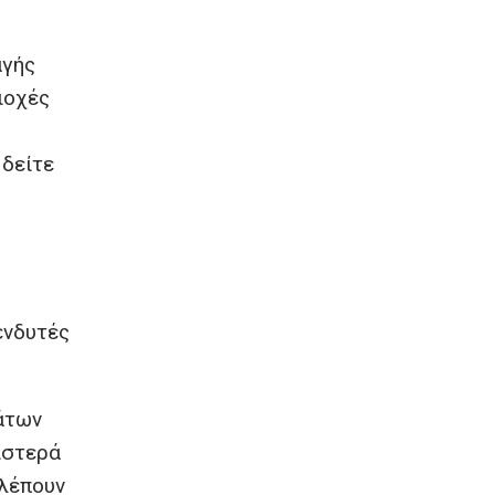
αγής
ιοχές
 δείτε
ενδυτές
μάτων
ιστερά
βλέπουν