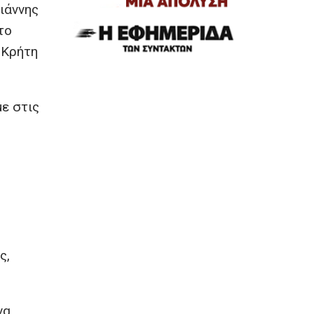
ιάννης
το
 Κρήτη
με στις
ς,
να