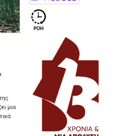
α
της
ει μια
τικά