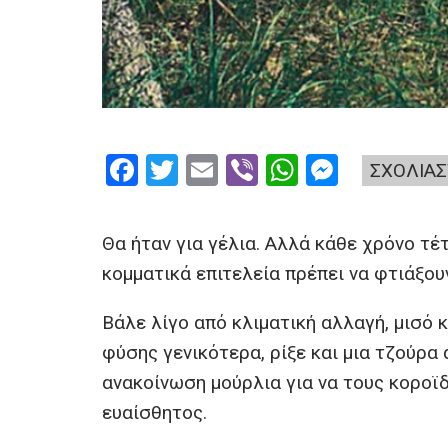
F
T
E
Vi
W
M
ΣΧΟΛΙΑΣ
a
wi
m
b
h
es
ce
tt
ail
er
at
se
Θα ήταν για γέλια. Αλλά κάθε χρόνο τέτ
b
er
s
n
κομματικά επιτελεία πρέπει να φτιάξου
o
A
g
Βάλε λίγο από κλιματική αλλαγή, μισό
o
p
er
φύσης γενικότερα, ρίξε και μια τζούρα 
k
p
ανακοίνωση μούρλια για να τους κοροϊδ
ευαίσθητος.