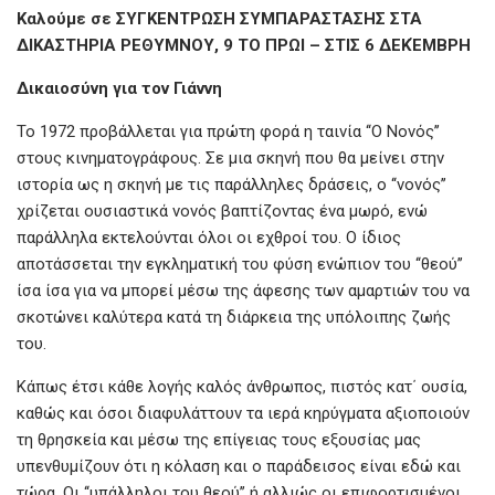
Καλούμε σε ΣΥΓΚΕΝΤΡΩΣΗ ΣΥΜΠΑΡΑΣΤΑΣΗΣ ΣΤΑ
ΔΙΚΑΣΤΗΡΙΑ ΡΕΘΥΜΝΟΥ, 9 ΤΟ ΠΡΩΙ – ΣΤΙΣ 6 ΔΕΚΈΜΒΡΗ
Δικαιοσύνη για τον Γιάννη
Το 1972 προβάλλεται για πρώτη φορά η ταινία ‘‘Ο Νονός’’
στους κινηματογράφους. Σε μια σκηνή που θα μείνει στην
ιστορία ως η σκηνή με τις παράλληλες δράσεις, ο ‘‘νονός’’
χρίζεται ουσιαστικά νονός βαπτίζοντας ένα μωρό, ενώ
παράλληλα εκτελούνται όλοι οι εχθροί του. Ο ίδιος
αποτάσσεται την εγκληματική του φύση ενώπιον του ‘‘θεού’’
ίσα ίσα για να μπορεί μέσω της άφεσης των αμαρτιών του να
σκοτώνει καλύτερα κατά τη διάρκεια της υπόλοιπης ζωής
του.
Κάπως έτσι κάθε λογής καλός άνθρωπος, πιστός κατ΄ ουσία,
καθώς και όσοι διαφυλάττουν τα ιερά κηρύγματα αξιοποιούν
τη θρησκεία και μέσω της επίγειας τους εξουσίας μας
υπενθυμίζουν ότι η κόλαση και ο παράδεισος είναι εδώ και
τώρα. Οι ‘‘υπάλληλοι του θεού’’ ή αλλιώς οι επιφορτισμένοι