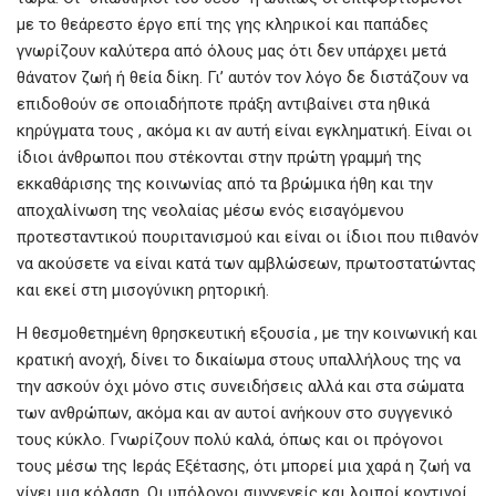
με το θεάρεστο έργο επί της γης κληρικοί και παπάδες
γνωρίζουν καλύτερα από όλους μας ότι δεν υπάρχει μετά
θάνατον ζωή ή θεία δίκη. Γι’ αυτόν τον λόγο δε διστάζουν να
επιδοθούν σε οποιαδήποτε πράξη αντιβαίνει στα ηθικά
κηρύγματα τους , ακόμα κι αν αυτή είναι εγκληματική. Είναι οι
ίδιοι άνθρωποι που στέκονται στην πρώτη γραμμή της
εκκαθάρισης της κοινωνίας από τα βρώμικα ήθη και την
αποχαλίνωση της νεολαίας μέσω ενός εισαγόμενου
προτεσταντικού πουριτανισμού και είναι οι ίδιοι που πιθανόν
να ακούσετε να είναι κατά των αμβλώσεων, πρωτοστατώντας
και εκεί στη μισογύνικη ρητορική.
Η θεσμοθετημένη θρησκευτική εξουσία , με την κοινωνική και
κρατική ανοχή, δίνει το δικαίωμα στους υπαλλήλους της να
την ασκούν όχι μόνο στις συνειδήσεις αλλά και στα σώματα
των ανθρώπων, ακόμα και αν αυτοί ανήκουν στο συγγενικό
τους κύκλο. Γνωρίζουν πολύ καλά, όπως και οι πρόγονοι
τους μέσω της Ιεράς Εξέτασης, ότι μπορεί μια χαρά η ζωή να
γίνει μια κόλαση. Οι υπόλογοι συγγενείς και λοιποί κοντινοί