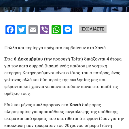
F
T
E
Vi
W
M
ΣΧΟΛΙΑΣΤΕ
a
wi
m
b
h
es
ce
tt
ail
er
at
se
Πολλά και περίεργα πράγματα συμβαίνουν στα Χανιά.
b
er
s
n
Στις
6 Δεκεμβρίου
(την προσεχή Τρίτη) δικάζονται 4 άτομα
o
A
g
για τον κατά συρροή βιασμό ενός παιδιού με νοητική
στέρηση. Κατηγορούμενοι είναι ο ίδιος του ο πατέρας, ένας
o
p
er
γείτονας αλλά και δύο ιερείς της εκκλησίας μας που
k
p
φέρονται επί χρόνια να ικανοποιούσαν πάνω στο παιδί τις
ορέξεις τους.
Εδώ και μήνες κυκλοφορούν στα
Χανιά
διάφορες
πληροφορίες για προσπάθειες συγκάλυψης της υπόθεσης,
ακόμα και από φορείς που υποτίθεται ότι φροντίζουν για την
επούλωση των τραυμάτων του 20χρονου σήμερα Γιάννη.