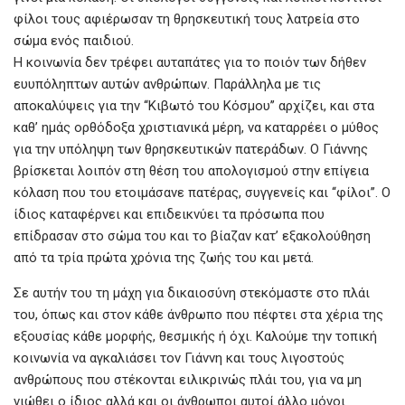
φίλοι τους αφιέρωσαν τη θρησκευτική τους λατρεία στο
σώμα ενός παιδιού.
Η κοινωνία δεν τρέφει αυταπάτες για το ποιόν των δήθεν
ευυπόληπτων αυτών ανθρώπων. Παράλληλα με τις
αποκαλύψεις για την ‘‘Κιβωτό του Κόσμου’’ αρχίζει, και στα
καθ’ ημάς ορθόδοξα χριστιανικά μέρη, να καταρρέει ο μύθος
για την υπόληψη των θρησκευτικών πατεράδων. Ο Γιάννης
βρίσκεται λοιπόν στη θέση του απολογισμού στην επίγεια
κόλαση που του ετοιμάσανε πατέρας, συγγενείς και ‘‘φίλοι’’. Ο
ίδιος καταφέρνει και επιδεικνύει τα πρόσωπα που
επίδρασαν στο σώμα του και το βίαζαν κατ’ εξακολούθηση
από τα τρία πρώτα χρόνια της ζωής του και μετά.
Σε αυτήν του τη μάχη για δικαιοσύνη στεκόμαστε στο πλάι
του, όπως και στον κάθε άνθρωπο που πέφτει στα χέρια της
εξουσίας κάθε μορφής, θεσμικής ή όχι. Καλούμε την τοπική
κοινωνία να αγκαλιάσει τον Γιάννη και τους λιγοστούς
ανθρώπους που στέκονται ειλικρινώς πλάι του, για να μη
νιώθει ο ίδιος αλλά και οι άνθρωποι αυτοί άλλο μόνοι