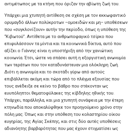
αντιμέτωπος με τα κτήνη που όριζαν την αβίωτη ζωή του.
Υπάρχει μια χτυπητή αντίθεση σε σχέση με τον εκκωφαντικό
ορυμαγδό άλλων πολύκροτων –ομοειδών και μη– υποθέσεων
που «συγκλονίζουν» αυτήν την περίοδο, όπως η υπόθεση της
“Κιβωτού”. Αντίθετα με το ανθρωποφαγικό τσίρκο που
επιφυλάσσουν τα μίντια και τα κοινωνικά δίκτυα, αυτό που
αξίζει ο Γιάννης είναι η υποστήριξη από την χανιώτικη
κοινωνία. Έτσι, ώστε να σπάσει αυτή η εξοργιστική ανωνυμία
των τεράτων που τον καταδυνάστευαν μια ολόκληρη ζωή.
Διότι η ανωνυμία και το σκοτάδι γύρω από αυτούς
επιβάλλεται ακόμη και τώρα από το πλέγμα εξουσίας που
τους ανέδειξε σε κείνο το βάθρο που στέκονταν ως
ευυπόληπτοι θεματοφύλακες της κίβδηλης ηθικής του.
Υπάρχει, παράλληλα, και μια χτυπητή συνάφεια με την έτερη
κτηνωδία που αποκαλύφθηκε τον προηγούμενο χρόνο στην
πόλη μας. Όπως και στην υπόθεση του κολαστηρίου οίκου
ευγηρίας, της Αγίας Σκέπης, και στις δύο αυτές υποθέσεις
αδιανόητης βαρβαρότητας που μας έχουν στιγματίσει ως