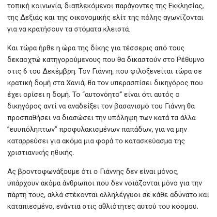
τοπική κοινωνία, διαπλεκόμενοι παράγοντες της Εκκλησίας,
της Δεξιάς και της οικονομικής ελίτ της πόλης αγωνίζονται
για να κρατήσουν τα στόματα κλειστά.
Και τώρα ήρθε η ώρα της δίκης για τέσσερις από τους
δεκαοχτώ κατηγορούμενους που θα δικαστούν στο Ρέθυμνο
στις 6 του Δεκέμβρη. Τον Γιάννη, που φιλοξενείται τώρα σε
κρατική δομή στα Χανιά, θα τον υπερασπίσει δικηγόρος που
έχει ορίσει η δομή. Το “αυτονόητο” είναι ότι αυτός ο
δικηγόρος αντί να αναδείξει τον βασανισμό του Γιάννη θα
προσπαθήσει να διασώσει την υπόληψη των κατά τα άλλα
”ευυπόληπτων” προφυλακισμένων παπάδων, για να μην
καταρρεύσει για ακόμα μια φορά το κατασκεύασμα της
χριστιανικής ηθικής.
Ας βροντοφωνάξουμε ότι ο Γιάννης δεν είναι μόνος,
υπάρχουν ακόμα άνθρωποι που δεν νοιάζονται μόνο για την
πάρτη τους, αλλά στέκονται αλληλέγγυοι σε κάθε αδύνατο και
καταπιεσμένο, ενάντια στις αθλιότητες αυτού του κόσμου.