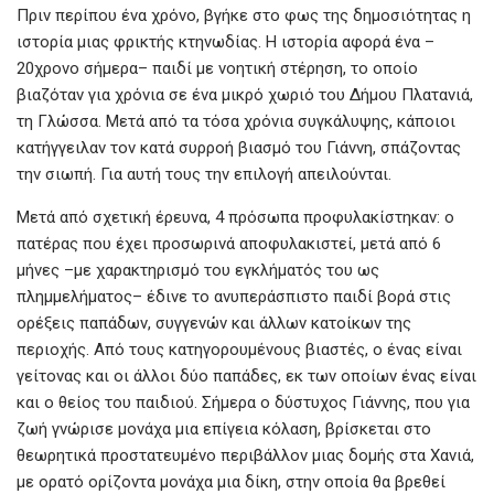
Πριν περίπου ένα χρόνο, βγήκε στο φως της δημοσιότητας η
ιστορία μιας φρικτής κτηνωδίας. Η ιστορία αφορά ένα –
20χρονο σήμερα– παιδί με νοητική στέρηση, το οποίο
βιαζόταν για χρόνια σε ένα μικρό χωριό του Δήμου Πλατανιά,
τη Γλώσσα. Μετά από τα τόσα χρόνια συγκάλυψης, κάποιοι
κατήγγειλαν τον κατά συρροή βιασμό του Γιάννη, σπάζοντας
την σιωπή. Για αυτή τους την επιλογή απειλούνται.
Μετά από σχετική έρευνα, 4 πρόσωπα προφυλακίστηκαν: ο
πατέρας που έχει προσωρινά αποφυλακιστεί, μετά από 6
μήνες –με χαρακτηρισμό του εγκλήματός του ως
πλημμελήματος– έδινε το ανυπεράσπιστο παιδί βορά στις
ορέξεις παπάδων, συγγενών και άλλων κατοίκων της
περιοχής. Από τους κατηγορουμένους βιαστές, ο ένας είναι
γείτονας και οι άλλοι δύο παπάδες, εκ των οποίων ένας είναι
και ο θείος του παιδιού. Σήμερα ο δύστυχος Γιάννης, που για
ζωή γνώρισε μονάχα μια επίγεια κόλαση, βρίσκεται στο
θεωρητικά προστατευμένο περιβάλλον μιας δομής στα Χανιά,
με ορατό ορίζοντα μονάχα μια δίκη, στην οποία θα βρεθεί