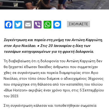
F
T
E
Vi
W
M
ΣΧΟΛΙΑΣΤΕ
a
wi
m
b
h
es
ce
tt
ail
er
at
se
Συγκέντρωση και πορεία στη μνήμη του Αντώνη Καργιώτη,
b
er
s
n
στον Αγιο Νικόλαο. ● Στις 20 Ιανουαρίου η δίκη των
τεσσάρων κατηγορουμένων για τη φρικτή δολοφονία.
o
A
g
Τη διαβεβαίωση ότι η δολοφονία του Αντώνη Καργιώτη δεν
o
p
er
θα ξεχαστεί έδωσαν δεκάδες άνθρωποι που συμμετείχαν
k
p
χθες σε συγκέντρωση και πορεία διαμαρτυρίας στον Αγιο
Νικόλαο, στον τόπο όπου διέμενε ο αδικοχαμένος 36χρονος
που σπρώχτηκε στη θάλασσα από τον καταπέλτη του πλοίου
«Blue Horizon» ακριβώς έναν χρόνο πριν, στις 5 Σεπτεμβρίου
του 2023.
Στη συγκέντρωση κάλεσαν και τοποθετήθηκαν σωματεία