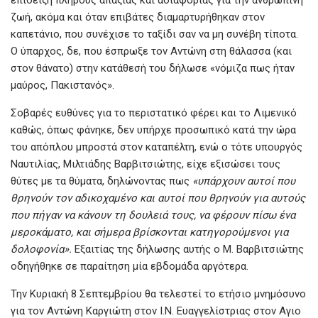
ζωή, ακόμα και όταν επιβάτες διαμαρτυρήθηκαν στον
καπετάνιο, που συνέχισε το ταξίδι σαν να μη συνέβη τίποτα.
Ο ύπαρχος, δε, που έσπρωξε τον Αντώνη στη θάλασσα (και
στον θάνατο) στην κατάθεσή του δήλωσε «νόμιζα πως ήταν
μαύρος, Πακιστανός».
Σοβαρές ευθύνες για το περιστατικό φέρει και το Λιμενικό
καθώς, όπως φάνηκε, δεν υπήρχε προσωπικό κατά την ώρα
του απόπλου μπροστά στον καταπέλτη, ενώ ο τότε υπουργός
Ναυτιλίας, Μιλτιάδης Βαρβιτσιώτης, είχε εξισώσει τους
θύτες με τα θύματα, δηλώνοντας πως
«υπάρχουν αυτοί που
θρηνούν τον αδικοχαμένο και αυτοί που θρηνούν για αυτούς
που πήγαν να κάνουν τη δουλειά τους, να φέρουν πίσω ένα
μεροκάματο, και σήμερα βρίσκονται κατηγορούμενοι για
δολοφονία».
Εξαιτίας της δήλωσης αυτής ο Μ. Βαρβιτσιώτης
οδηγήθηκε σε παραίτηση μία εβδομάδα αργότερα.
Την Κυριακή 8 Σεπτεμβρίου θα τελεστεί το ετήσιο μνημόσυνο
για τον Αντώνη Καργιώτη στον Ι.Ν. Ευαγγελίστριας στον Αγιο