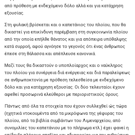
από πρόθεση με ενδεχόμενο δόλο αλλά και για κατάχρηση
εξουσίας.
Στη φυλακή βρίσκεται και ο καπετάνιος του πλοίου, που θα
δικαστεί για επικίνδυνη παρέμβαση στη συγκοινωνία πλοίου
από την οποία επήλθε θάνατος και για απόπειρα υπόθαλψης
κατά συρροή, αφού αγνόησε το γεγονός ότι ένας άνθρωπος
έπεσε στη θάλασσα και απέπλευσε κανονικά.
Μαζί τους θα δικαστούν ο υποπλοίαρχος και ο ναύκληρος
του πλοίου για συνέργεια διά ενέργειας και διά παραλείψεως
σε ανθρωποκτονία με πρόθεση τελεσθείσα με ενδεχόμενο
δόλο και για κατάχρηση εξουσίας. Οι δύο τελευταίοι έχουν
αφεθεί προσωρινά ελεύθεροι με περιοριστικούς όρους.
Πάντως από όλα τα στοιχεία που έχουν συλλεχθεί ώς τώρα
(ηχητικά ντοκουμέντα από τα μικρόφωνα της γέφυρας του
πλοίου, από τα βιβλία συμβάντων του Λιμεναρχείου, από
συνομιλίες του καπετάνιου με το πλήρωμα κτλ.) έχει φανεί η
επίδειξη πλήρους απαξίας και αδιαφορίας για την ανθρώπινη