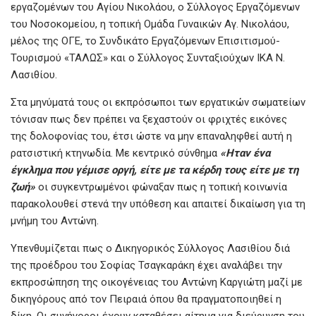
εργαζομένων του Αγίου Νικολάου, ο Σύλλογος Εργαζόμενων
του Νοσοκομείου, η τοπική Ομάδα Γυναικών Αγ. Νικολάου,
μέλος της ΟΓΕ, το Συνδικάτο Εργαζόμενων Επισιτισμού-
Τουρισμού «ΤΑΛΩΣ» και ο Σύλλογος Συνταξιούχων ΙΚΑ Ν.
Λασιθίου.
Στα μηνύματά τους οι εκπρόσωποι των εργατικών σωματείων
τόνισαν πως δεν πρέπει να ξεχαστούν οι φριχτές εικόνες
της δολοφονίας του, έτσι ώστε να μην επαναληφθεί αυτή η
ρατσιστική κτηνωδία. Με κεντρικό σύνθημα
«Ηταν ένα
έγκλημα που γέμισε οργή, είτε με τα κέρδη τους είτε με τη
ζωή»
οι συγκεντρωμένοι φώναξαν πως η τοπική κοινωνία
παρακολουθεί στενά την υπόθεση και απαιτεί δικαίωση για τη
μνήμη του Αντώνη.
Υπενθυμίζεται πως ο Δικηγορικός Σύλλογος Λασιθίου διά
της προέδρου του Σοφίας Τσαγκαράκη έχει αναλάβει την
εκπροσώπηση της οικογένειας του Αντώνη Καργιώτη μαζί με
δικηγόρους από τον Πειραιά όπου θα πραγματοποιηθεί η
δίκη. Οι συνήγοροι έχουν καταθέσει αίτημα για διεύρυνση του