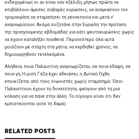
o
p
er
ενδεχομένως κι αν είναι σαν εξέλιξη, μήπως πρώτα να
k
p
επιβάλλουν άμεσες σοβαρές κυρώσεις, να αναγκάσουν τον
τρομοκράτη να σταματήσει τη γενοκτονία και μετά ν’
αναγνωρίσουν; Ακόμα συζητάνε στην Ευρώπη την πρόταση
της προηγούμενης εβδομάδας για κάτι ψευτοκυρώσεις χωρίς
να έχουν καταλήξει πουθενά. Περισσότερο όλα αυτά
μοιάζουν με στάχτη στα μάτια, να κερδηθεί χρόνος, να
δημιουργηθούν τετελεσμένα.
Αλήθεια, ποια Παλαιστίνη αναγνωρίζεται, σε ποια εδάφη, σε
ποια γη; Η μισή Γάζα έχει αδειάσει, η Δυτική Όχθη
εποικίζεται από τους σιωνιστές χωρίς σταματημό. Όσοι
Παλαιστίνιοι έχουν τη δυνατότητα, φεύγουν από τη μια
κόλαση για να πάνε στην άλλη. Το σίγουρο είναι ότι δεν
εμπιστεύονται ούτε τη Χαμάς.
RELATED POSTS