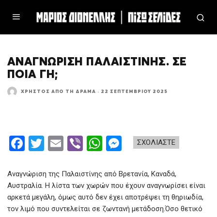
ΑΝΑΓΝΏΡΙΣΗ ΠΑΛΑΙΣΤΊΝΗΣ. ΣΕ
ΠΟΙΑ ΓΗ;
ΧΡΉΣΤΟΣ ΑΠΌ ΤΗ ΔΡΆΜΑ
·
22 ΣΕΠΤΕΜΒΡΊΟΥ 2025
F
T
E
Vi
W
M
ΣΧΟΛΙΑΣΤΕ
a
wi
m
b
h
es
ce
tt
ail
er
at
se
Αναγνώριση της Παλαιστίνης από Βρετανία, Καναδά,
b
er
s
n
Αυστραλία. Η λίστα των χωρών που έχουν αναγνωρίσει είναι
αρκετά μεγάλη, όμως αυτό δεν έχει αποτρέψει τη θηριωδία,
o
A
g
τον λιμό που συντελείται σε ζωντανή μετάδοση.Όσο θετικό