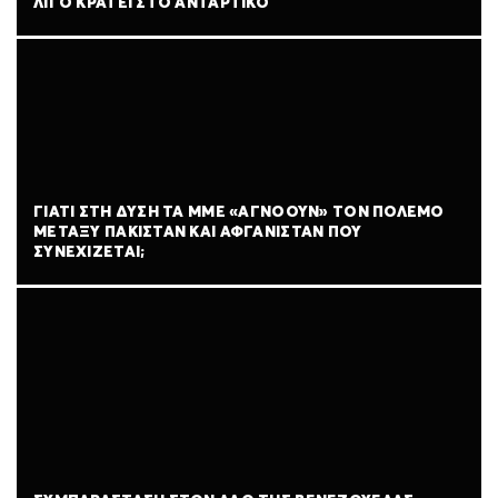
ΛΊΓΟ ΚΡΆΤΕΙ ΣΤΟ ΑΝΤΆΡΤΙΚΟ
ΓΙΑΤΊ ΣΤΗ ΔΎΣΗ ΤΑ ΜΜΕ «ΑΓΝΟΟΎΝ» ΤΟΝ ΠΌΛΕΜΟ
ΜΕΤΑΞΎ ΠΑΚΙΣΤΆΝ ΚΑΙ ΑΦΓΑΝΙΣΤΆΝ ΠΟΥ
ΣΥΝΕΧΊΖΕΤΑΙ;