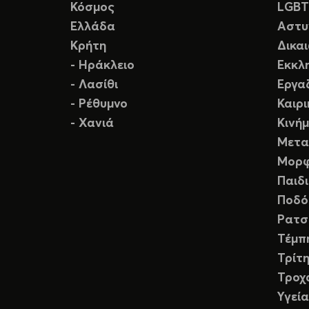
Κόσμος
LGB
Ελλάδα
Αστυ
Κρήτη
Δικα
- Ηράκλειο
Εκκλ
- Λασίθι
Εργα
- Ρέθυμνο
Καιρ
- Χανιά
Κινή
Μετα
Μορφ
Παιδ
Ποδό
Ρατσ
Τέμπ
Τρίτη
Τροχ
Υγεία