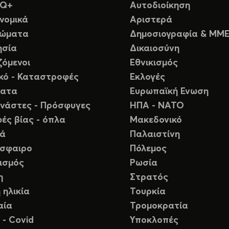
TQ+
Αυτοδιοίκηση
νομικά
Αριστερά
ιώματα
Δημοσιογραφία & ΜΜ
ησία
Δικαιοσύνη
ζόμενοι
Εθνικισμός
ικό - Καταστροφές
Εκλογές
ματα
Ευρωπαϊκή Ενωση
νάστες - Πρόσφυγες
ΗΠΑ - ΝΑΤΟ
ές βίας - όπλα
Μακεδονικό
ιά
Παλαιστίνη
σφαιρο
Πόλεμος
ισμός
Ρωσία
η
Στρατός
 ηλικία
Τουρκία
αία
Τρομοκρατία
 - Covid
Υποκλοπές