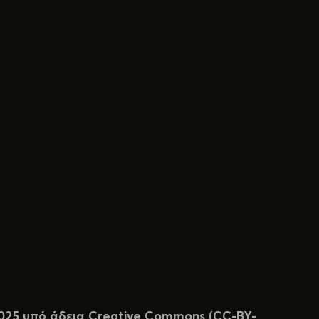
 2025 υπό άδεια Creative Commons (CC-BY-