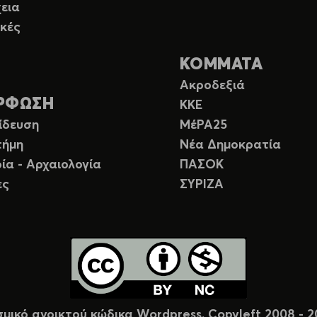
εια
κές
ΚΟΜΜΑΤΑ
Ακροδεξιά
ΡΦΩΣΗ
ΚΚΕ
ίδευση
ΜέΡΑ25
τήμη
Νέα Δημοκρατία
ία - Αρχαιολογία
ΠΑΣΟΚ
ες
ΣΥΡΙΖΑ
σμικό ανοικτού κώδικα Wordpress. Copyleft 2008 -