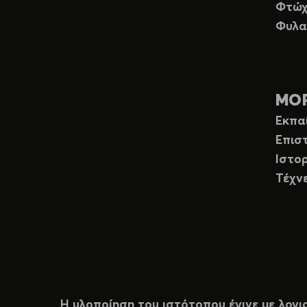
Φτώχ
Φυλα
ΜΟ
Εκπα
Επισ
Ιστορ
Τέχν
Η υλοποίηση του ιστότοπου έγινε με λογι