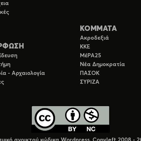
εια
κές
ΚΟΜΜΑΤΑ
Ακροδεξιά
ΡΦΩΣΗ
ΚΚΕ
ίδευση
ΜέΡΑ25
τήμη
Νέα Δημοκρατία
ία - Αρχαιολογία
ΠΑΣΟΚ
ες
ΣΥΡΙΖΑ
σμικό ανοικτού κώδικα Wordpress. Copyleft 2008 -