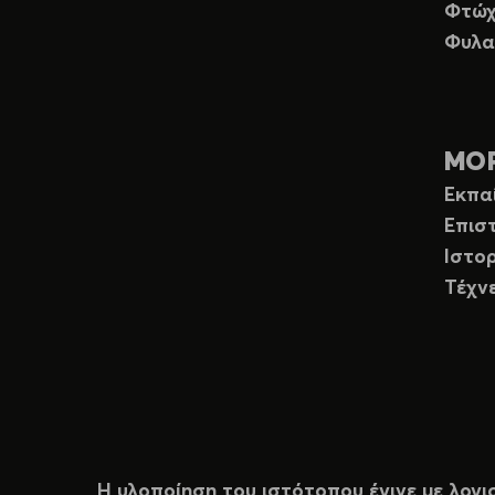
Φτώχ
Φυλα
ΜΟ
Εκπα
Επισ
Ιστορ
Τέχν
Η υλοποίηση του ιστότοπου έγινε με λογι