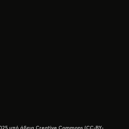
 2025 υπό άδεια Creative Commons (CC-BY-