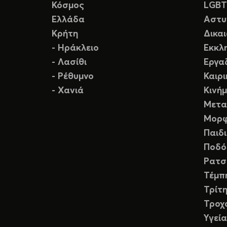
Κόσμος
LGB
Ελλάδα
Αστυ
Κρήτη
Δικα
- Ηράκλειο
Εκκλ
- Λασίθι
Εργα
- Ρέθυμνο
Καιρ
- Χανιά
Κινή
Μετα
Μορφ
Παιδ
Ποδό
Ρατσ
Τέμπ
Τρίτη
Τροχ
Υγεία