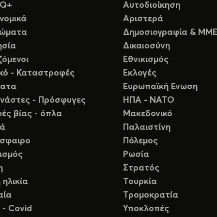
TQ+
Αυτοδιοίκηση
νομικά
Αριστερά
ιώματα
Δημοσιογραφία & ΜΜ
ησία
Δικαιοσύνη
ζόμενοι
Εθνικισμός
ικό - Καταστροφές
Εκλογές
ματα
Ευρωπαϊκή Ενωση
νάστες - Πρόσφυγες
ΗΠΑ - ΝΑΤΟ
ές βίας - όπλα
Μακεδονικό
ιά
Παλαιστίνη
σφαιρο
Πόλεμος
ισμός
Ρωσία
η
Στρατός
 ηλικία
Τουρκία
αία
Τρομοκρατία
 - Covid
Υποκλοπές