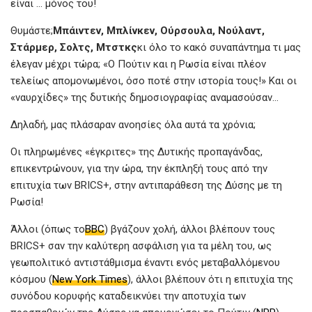
είναι … μόνος του!
Θυμάστε;
Μπάιντεν, Μπλίνκεν, Ούρσουλα, Νούλαντ,
Στάρμερ, Σολτς, Μτστκς
κι όλο το κακό συναπάντημα τι μας
έλεγαν μέχρι τώρα; «Ο Πούτιν και η Ρωσία είναι πλέον
τελείως απομονωμένοι, όσο ποτέ στην ιστορία τους!» Και οι
«ναυρχίδες» της δυτικής δημοσιογραφίας αναμασούσαν…
Δηλαδή, μας πλάσαραν ανοησίες όλα αυτά τα χρόνια;
Οι πληρωμένες «έγκριτες» της Δυτικής προπαγάνδας,
επικεντρώνουν, για την ώρα, την έκπληξή τους από την
επιτυχία των BRICS+, στην αντιπαράθεση της Δύσης με τη
Ρωσία!
Άλλοι (όπως το
BBC
) βγάζουν χολή, άλλοι βλέπουν τους
BRICS+ σαν την καλύτερη ασφάλιση για τα μέλη του, ως
γεωπολιτικό αντιστάθμισμα έναντι ενός μεταβαλλόμενου
κόσμου (
New York Times
), άλλοι βλέπουν ότι η επιτυχία της
συνόδου κορυφής καταδεικνύει την αποτυχία των