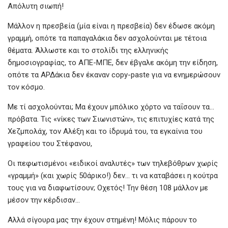
Απόλυτη σιωπή!
Μάλλον η πρεσβεία (μία είναι η πρεσβεία) δεν έδωσε ακόμη
γραμμή, οπότε τα παπαγαλάκια δεν ασχολούνται με τέτοια
θέματα. Άλλωστε και το στολίδι της ελληνικής
δημοσιογραφίας, το ΑΠΕ-ΜΠΕ, δεν έβγαλε ακόμη την είδηση,
οπότε τα ΑΡΔάκια δεν έκαναν copy-paste για να ενημερώσουν
τον κόσμο.
Με τί ασχολούνται; Μα έχουν μπόλικο χόρτο να ταΐσουν τα…
πρόβατα. Τις «νίκες των Σιωνιστών», τις επιτυχίες κατά της
Χεζμπολάχ, τον Αλέξη και το ίδρυμά του, τα εγκαίνια του
γραφείου του Στέφανου,
Οι πεφωτισμένοι «ειδικοί αναλυτές» των τηλεβόθρων χωρίς
«γραμμή» (και χωρίς 50άρικο!) δεν… τι να καταβάσει η κούτρα
τους για να διαφωτίσουν; Οχετός! Την θέση 108 μάλλον με
μέσον την κέρδισαν…
Αλλά σίγουρα μας την έχουν στημένη! Μόλις πάρουν το