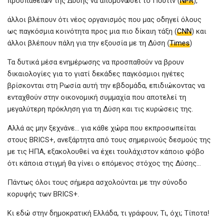
προσπαθειών της Δύσης να απομονώσει το Πούτιν (
NPR
),
άλλοι βλέπουν ότι νέος οργανισμός που μας οδηγεί όλους
ως παγκόσμια κοινότητα προς μια πιο δίκαιη τάξη (
CNN
) και
άλλοι βλέπουν πάλη για την εξουσία με τη Δύση (
Times
)
Τα δυτικά μέσα ενημέρωσης να προσπαθούν να βρουν
δικαιολογίες για το γιατί δεκάδες παγκόσμιοι ηγέτες
βρίσκονται στη Ρωσία αυτή την εβδομάδα, επιδιώκοντας να
ενταχθούν στην οικονομική συμμαχία που αποτελεί τη
μεγαλύτερη πρόκληση για τη Δύση και τις κυρώσεις της.
Αλλά ας μην ξεχνάνε… για κάθε χώρα που εκπροσωπείται
στους BRICS+, ανεξάρτητα από τους σημερινούς δεσμούς της
με τις ΗΠΑ, εξακολουθεί να έχει τουλάχιστον κάποιο φόβο
ότι κάποια στιγμή θα γίνει ο επόμενος στόχος της Δύσης…
Πάντως όλοι τους σήμερα ασχολούνται με την σύνοδο
κορυφής των BRICS+.
Κι εδώ στην δημοκρατική Ελλάδα, τι γράφουν; Τι, όχι; Τίποτα!