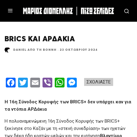
BRICS ΚΑΙ ΑΡΔΆΚΙΑ
DANIEL ΑΠΌ ΤΗ ΒΌΝΝΗ
·
23 ΟΚΤΩΒΡΊΟΥ 2024
F
T
E
Vi
W
M
ΣΧΟΛΙΑΣΤΕ
a
wi
m
b
h
es
ce
tt
ail
er
at
se
Η 16η Σύνοδος Κορυφής των BRICS+ δεν υπάρχει καν για
b
er
s
n
τα ντόπια ΑΡΔάκια
o
A
g
Η πολυαναμενώμενη 16η Σύνοδος Κορυφής των BRICS+
ξεκίνησε στο Καζάν με τη «στενή συνεδρίαση» των ηγετών
o
p
er
των δέκα ήδη κρατών-μελών και την εισήγηση
Βλαντίμιρ