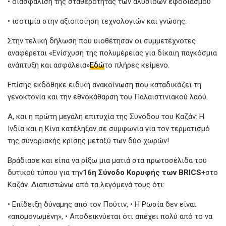
• διασφάλιση της σταθερότητας των αλυσίδων εφοδιασμού
• ισοτιμία στην αξιοποίηση τεχνολογιών και γνώσης.
Στην τελική δήλωση που υιοθέτησαν οι συμμετέχνοτες
αναφέρεται «Ενίσχυση της πολυμέρειας για δίκαιη παγκόσμια
ανάπτυξη και ασφάλεια»
Εδώ
το πλήρες κείμενο.
Επίσης εκδόθηκε ειδική ανακοίνωση που καταδικάζει τη
γενοκτονία και την εθνοκάθαρση του Παλαιστινιακού λαού.
Α, και η πρώτη μεγάλη επιτυχία της Συνόδου του Καζάν: Η
Ινδία και η Κίνα κατέληξαν σε συμφωνία για τον τερματισμό
της συνοριακής κρίσης μεταξύ των δύο χωρών!
Βράδιασε και είπα να ρίξω μια ματιά στα πρωτοσέλιδα του
δυτικού τύπου για την
16η Σύνοδο Κορυφής των BRICS+
στο
Καζάν. Διαπιστώνω από τα λεγόμενά τους ότι:
• Επίδειξη δύναμης από τον Πούτιν, • Η Ρωσία δεν είναι
«απομονωμένη», • Αποδεικνύεται ότι απέχει πολύ από το να