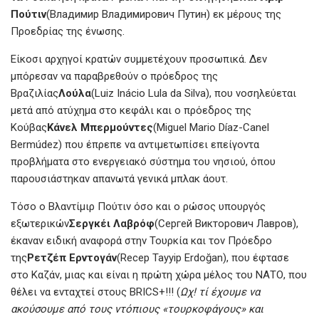
k
p
Πούτιν
(Владимир Владимирович Путин) εκ μέρους της
Προεδρίας της ένωσης.
Είκοσι αρχηγοί κρατών συμμετέχουν προσωπικά. Δεν
μπόρεσαν να παραβρεθούν ο πρόεδρος της
Βραζιλίας
Λούλα
(Luiz Inácio Lula da Silva), που νοσηλεύεται
μετά από ατύχημα στο κεφάλι και ο πρόεδρος της
Κούβας
Κάνελ Μπερμούντες
(Miguel Mario Díaz-Canel
Bermúdez) που έπρεπε να αντιμετωπίσει επείγοντα
προβλήματα στο ενεργειακό σύστημα του νησιού, όπου
παρουσιάστηκαν απανωτά γενικά μπλακ άουτ.
Τόσο ο Βλαντίμιρ Πούτιν όσο και ο ρώσος υπουργός
εξωτερικών
Σεργκέι Λαβρόφ
(Сергей Викторович Лавров‎‎),
έκαναν ειδική αναφορά στην Τουρκία και τον Πρόεδρο
της
Ρετζέπ Ερντογάν
(Recep Tayyip Erdoğan), που έφτασε
στο Καζάν, μιας και είναι η πρώτη χώρα μέλος του ΝΑΤΟ, που
θέλει να ενταχτεί στους BRICS+!!! (
Ωχ! τί έχουμε να
ακούσουμε από τους ντόπιους «τουρκοφάγους» και