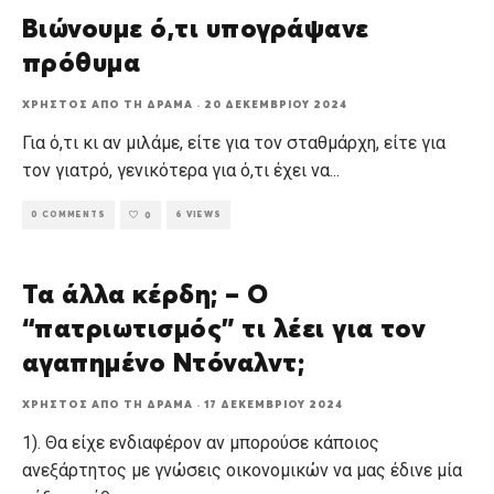
Βιώνουμε ό,τι υπογράψανε
πρόθυμα
ΧΡΉΣΤΟΣ ΑΠΌ ΤΗ ΔΡΆΜΑ
·
20 ΔΕΚΕΜΒΡΊΟΥ 2024
Για ό,τι κι αν μιλάμε, είτε για τον σταθμάρχη, είτε για
τον γιατρό, γενικότερα για ό,τι έχει να
...
0 COMMENTS
6 VIEWS
0
Τα άλλα κέρδη; – Ο
“πατριωτισμός” τι λέει για τον
αγαπημένο Ντόναλντ;
ΧΡΉΣΤΟΣ ΑΠΌ ΤΗ ΔΡΆΜΑ
·
17 ΔΕΚΕΜΒΡΊΟΥ 2024
1). Θα είχε ενδιαφέρον αν μπορούσε κάποιος
ανεξάρτητος με γνώσεις οικονομικών να μας έδινε μία