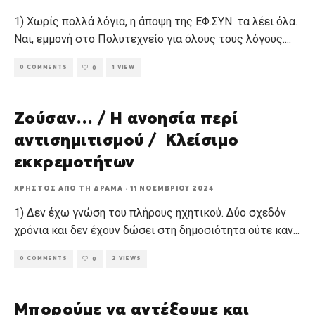
1) Χωρίς πολλά λόγια, η άποψη της ΕΦ.ΣΥΝ. τα λέει όλα.
Ναι, εμμονή στο Πολυτεχνείο για όλους τους λόγους.
...
0 COMMENTS
1 VIEW
0
Ζούσαν… / Η ανοησία περί
αντισημιτισμού / Κλείσιμο
εκκρεμοτήτων
ΧΡΉΣΤΟΣ ΑΠΌ ΤΗ ΔΡΆΜΑ
·
11 ΝΟΕΜΒΡΊΟΥ 2024
1) Δεν έχω γνώση του πλήρους ηχητικού. Δύο σχεδόν
χρόνια και δεν έχουν δώσει στη δημοσιότητα ούτε καν
...
0 COMMENTS
2 VIEWS
0
Μπορούμε να αντέξουμε και