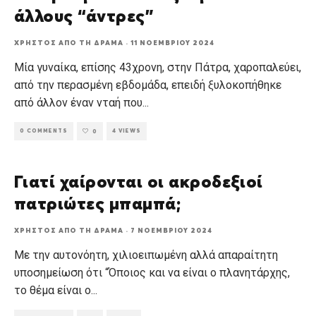
άλλους “άντρες”
ΧΡΉΣΤΟΣ ΑΠΌ ΤΗ ΔΡΆΜΑ
·
11 ΝΟΕΜΒΡΊΟΥ 2024
Μία γυναίκα, επίσης 43χρονη, στην Πάτρα, χαροπαλεύει,
από την περασμένη εβδομάδα, επειδή ξυλοκοπήθηκε
από άλλον έναν νταή που
...
0 COMMENTS
4 VIEWS
0
Γιατί χαίρονται οι ακροδεξιοί
πατριώτες μπαμπά;
ΧΡΉΣΤΟΣ ΑΠΌ ΤΗ ΔΡΆΜΑ
·
7 ΝΟΕΜΒΡΊΟΥ 2024
Με την αυτονόητη, χιλιοειπωμένη αλλά απαραίτητη
υποσημείωση ότι “Όποιος και να είναι ο πλανητάρχης,
το θέμα είναι ο
...