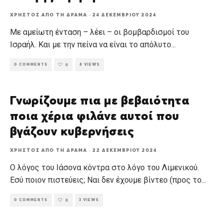
ΧΡΉΣΤΟΣ ΑΠΌ ΤΗ ΔΡΆΜΑ
·
24 ΔΕΚΕΜΒΡΊΟΥ 2024
Με αμείωτη ένταση – λέει – οι βομβαρδισμοί του
Ισραήλ. Και με την πείνα να είναι το απόλυτο
...
0 COMMENTS
8 VIEWS
0
Γνωρίζουμε πια με βεβαιότητα
ποια χέρια φιλάνε αυτοί που
βγάζουν κυβερνήσεις
ΧΡΉΣΤΟΣ ΑΠΌ ΤΗ ΔΡΆΜΑ
·
22 ΔΕΚΕΜΒΡΊΟΥ 2024
Ο λόγος του Ιάσονα κόντρα στο λόγο του Λιμενικού.
Εσύ ποιον πιστεύεις; Ναι δεν έχουμε βίντεο (προς το
...
0 COMMENTS
3 VIEWS
0