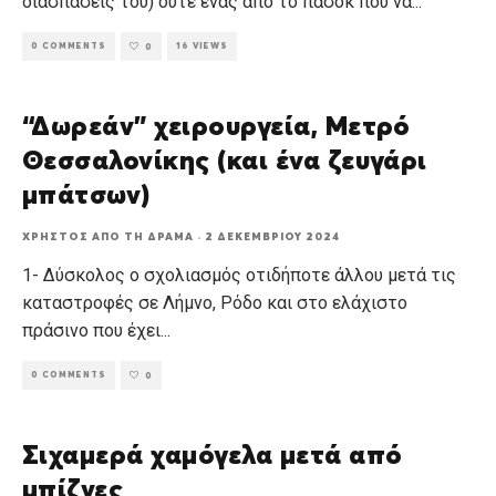
διασπάσεις του) ούτε ένας από το πασοκ που να
...
0 COMMENTS
16 VIEWS
0
“Δωρεάν” χειρουργεία, Μετρό
Θεσσαλονίκης (και ένα ζευγάρι
μπάτσων)
ΧΡΉΣΤΟΣ ΑΠΌ ΤΗ ΔΡΆΜΑ
·
2 ΔΕΚΕΜΒΡΊΟΥ 2024
1- Δύσκολος ο σχολιασμός οτιδήποτε άλλου μετά τις
καταστροφές σε Λήμνο, Ρόδο και στο ελάχιστο
πράσινο που έχει
...
0 COMMENTS
0
Σιχαμερά χαμόγελα μετά από
μπίζνες