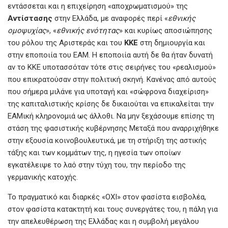
εντάσσεται και η επιχείρηση «αποχρωματισμού» της
Αντίστασης
στην Ελλάδα, με αναφορές περί «
εθνικής
ομοψυχίας
», «
εθνικής ενότητας
» και κυρίως αποσιώπησης
του ρόλου της Αριστεράς και του
ΚΚΕ
στη δημιουργία και
στην εποποιία του ΕΑΜ. Η εποποιία αυτή δε θα ήταν δυνατή
αν το ΚΚΕ υποτασσόταν τότε στις σειρήνες του «ρεαλισμού»
που επικρατούσαν στην πολιτική σκηνή. Κανένας από αυτούς
που σήμερα μιλάνε για υποταγή και «σώφρονα διαχείριση»
της καπιταλιστικής κρίσης δε δικαιούται να επικαλείται την
ΕΑΜική κληρονομιά ως άλλοθι. Να μην ξεχάσουμε επίσης τη
στάση της φασιστικής κυβέρνησης Μεταξά που αναρριχήθηκε
στην εξουσία κοινοβουλευτικά, με τη στήριξη της αστικής
τάξης και των κομμάτων της, η ηγεσία των οποίων
εγκατέλειψε το λαό στην τύχη του, την περίοδο της
γερμανικής κατοχής.
Το πραγματικό και διαρκές «ΟΧΙ» στον φασίστα εισβολέα,
στον φασίστα κατακτητή και τους συνεργάτες του, η πάλη για
την απελευθέρωση της Ελλάδας και η συμβολή μεγάλου