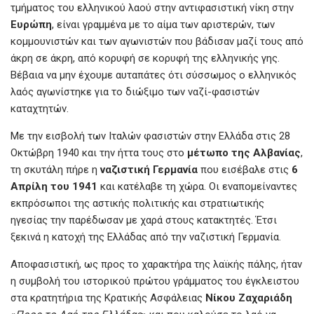
τμήματος του ελληνικού λαού στην αντιφασιστική νίκη στην
Ευρώπη
, είναι γραμμένα με το αίμα των αριστερών, των
κομμουνιστών και των αγωνιστών που βάδισαν μαζί τους από
άκρη σε άκρη, από κορυφή σε κορυφή της ελληνικής γης.
Βέβαια να μην έχουμε αυταπάτες ότι σύσσωμος ο ελληνικός
λαός αγωνίστηκε για το διώξιμο των ναζί-φασιστών
καταχτητών.
Με την εισβολή των Ιταλών φασιστών στην Ελλάδα στις 28
Οκτώβρη 1940 και την ήττα τους στο
μέτωπο της Αλβανίας
,
τη σκυτάλη πήρε η
ναζιστική Γερμανία
που εισέβαλε στις
6
Απρίλη του 1941
και κατέλαβε τη χώρα. Οι εναπομείναντες
εκπρόσωποι της αστικής πολιτικής και στρατιωτικής
ηγεσίας την παρέδωσαν με χαρά στους κατακτητές. Έτσι
ξεκινά η κατοχή της Ελλάδας από την ναζιστική Γερμανία.
Αποφασιστική, ως προς το χαρακτήρα της λαϊκής πάλης, ήταν
η συμβολή του ιστορικού πρώτου γράμματος του έγκλειστου
στα κρατητήρια της Κρατικής Ασφάλειας
Νίκου Ζαχαριάδη