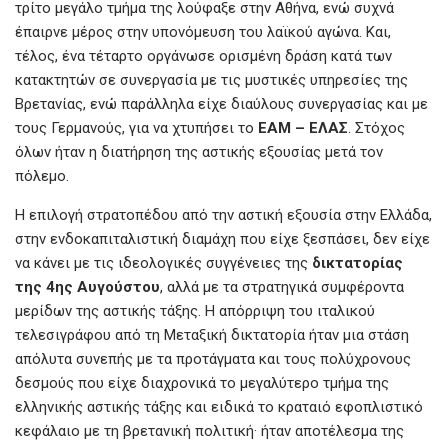
τρίτο μεγάλο τμήμα της λούφαξε στην Αθήνα, ενώ συχνά
έπαιρνε μέρος στην υπονόμευση του λαϊκού αγώνα. Και,
τέλος, ένα τέταρτο οργάνωσε ορισμένη δράση κατά των
κατακτητών σε συνεργασία με τις μυστικές υπηρεσίες της
Βρετανίας, ενώ παράλληλα είχε διαύλους συνεργασίας και με
τους Γερμανούς, για να χτυπήσει το
ΕΑΜ – ΕΛΑΣ
. Στόχος
όλων ήταν η διατήρηση της αστικής εξουσίας μετά τον
πόλεμο.
Η επιλογή στρατοπέδου από την αστική εξουσία στην Ελλάδα,
στην ενδοκαπιταλιστική διαμάχη που είχε ξεσπάσει, δεν είχε
να κάνει με τις ιδεολογικές συγγένειες της
δικτατορίας
της 4ης Αυγούστου
, αλλά με τα στρατηγικά συμφέροντα
μερίδων της αστικής τάξης. Η απόρριψη του ιταλικού
τελεσιγράφου από τη Μεταξική δικτατορία ήταν μια στάση
απόλυτα συνεπής με τα προτάγματα και τους πολύχρονους
δεσμούς που είχε διαχρονικά το μεγαλύτερο τμήμα της
ελληνικής αστικής τάξης και ειδικά το κραταιό εφοπλιστικό
κεφάλαιο με τη βρετανική πολιτική· ήταν αποτέλεσμα της