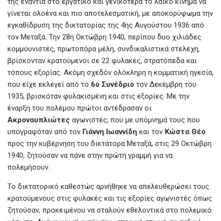
της ενάντια στο εργατικό και γενικότερα το λαϊκό κίνημα να
γίνεται ολοένα και πιο αποτελεσματική, με αποκορύφωμα την
εγκαθίδρυση της δικτατορίας της 4ης Αυγούστου 1936 από
τον Μεταξά. Την 28η Οκτώβρη 1940, περίπου δυο χιλιάδες
κομμουνιστές, πρωτοπόρα μέλη, συνδικαλιστικά στελέχη,
βρίσκονταν κρατούμενοι σε 22 φυλακές, στρατόπεδα και
τόπους εξορίας. Ακόμη σχεδόν ολόκληρη η κομματική ηγεσία,
που είχε εκλεγεί από το
6ο Συνέδριο
τον Δεκέμβρη του
1935, βρισκόταν φυλακισμένη και στις εξορίες. Με την
έναρξη του πολέμου πρώτοι αντέδρασαν οι
Ακροναυπλιώτες
αγωνιστές, που με υπόμνημά τους που
υπογραφόταν από τον
Γιάννη Ιωαννίδη
και τον
Κώστα Θέο
προς την κυβέρνηση του δικτάτορα Μεταξά, στις 29 Οκτώβρη
1940, ζητούσαν να πάνε στην πρώτη γραμμή για να
πολεμήσουν.
Το δικτατορικό καθεστώς αρνήθηκε να απελευθερώσει τους
κρατούμενους στις φυλακές και τις εξορίες αγωνιστές όπως
ζητούσαν, προκειμένου να σταλούν εθελοντικά στο πολεμικό