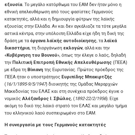
εξουσία
. Το μεγάλο κατόρθωμα του ΕΑΜ δεν ήταν μόνο η
εθνική απελευθέρωση από τους φασίστες Γερμανούς
κατακτητές, αλλά και η δημιουργία φύτρων της λαϊκής
εξουσίας στην Ελλάδα. Αν και δεν αγκάλιαζε τα τότε μεγάλα
αστικά κέντρα, στην υπόλοιπη Ελλάδα είχε ήδη τη δική της
δράση με τα
όργανα λαϊκής αυτοδιοίκησης
, τα
λαϊκά
δικαστήρια
, τη διοργάνωση
εκλογών
, αλλά και την
«
Κυβέρνηση του Βουνού
», όπως την έλεγε ο λαός, δηλαδή
την
Πολιτική Επιτροπή Εθνικής Απελευθέρωσης
(ΠΕΕΑ)
με έδρα τη
Βίνιανη
της Ευρυτανίας. Πρώτος πρόεδρος της
ΠΕΕΑ ήταν ο υποστράτηγος
Ευριπίδης Μπακιρτζής
(
16/1/1895-9/5/1947
) διοικητής της Ομάδας Μεραρχιών
Μακεδονίας του ΕΛΑΣ και στη συνέχεια πρόεδρος έγινε ο
νομικός
Αλέξανδρος Ι. Σβώλος
, (
1892-22/2/1956
). Είχε
ακόμη το δικό της λαϊκό στρατό τον ΕΛΑΣ και μεγάλο τμήμα
του ελληνικού λαού συσπειρωμένο στο ΕΑΜ.
Η συνεργασία με τους Γερμανούς κατακτητές