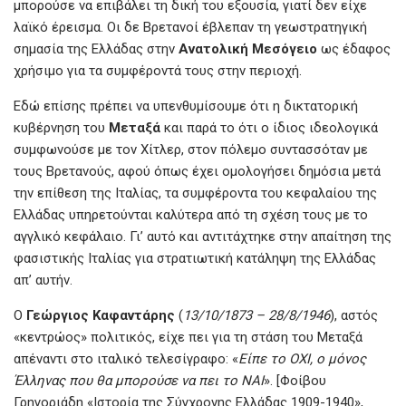
μπορούσε να επιβάλει τη δική του εξουσία, γιατί δεν είχε
λαϊκό έρεισμα. Οι δε Βρετανοί έβλεπαν τη γεωστρατηγική
σημασία της Ελλάδας στην
Ανατολική Μεσόγειο
ως έδαφος
χρήσιμο για τα συμφέροντά τους στην περιοχή.
Εδώ επίσης πρέπει να υπενθυμίσουμε ότι η δικτατορική
κυβέρνηση του
Μεταξά
και παρά το ότι ο ίδιος ιδεολογικά
συμφωνούσε με τον Χίτλερ, στον πόλεμο συντασσόταν με
τους Βρετανούς, αφού όπως έχει ομολογήσει δημόσια μετά
την επίθεση της Ιταλίας, τα συμφέροντα του κεφαλαίου της
Ελλάδας υπηρετούνται καλύτερα από τη σχέση τους με το
αγγλικό κεφάλαιο. Γι’ αυτό και αντιτάχτηκε στην απαίτηση της
φασιστικής Ιταλίας για στρατιωτική κατάληψη της Ελλάδας
απ’ αυτήν.
Ο
Γεώργιος Καφαντάρης
(
13/10/1873 – 28/8/1946
), αστός
«κεντρώος» πολιτικός, είχε πει για τη στάση του Μεταξά
απέναντι στο ιταλικό τελεσίγραφο: «
Είπε το ΟΧΙ, ο μόνος
Έλληνας που θα μπορούσε να πει το ΝΑΙ
». [Φοίβου
Γρηγοριάδη «Ιστορία της Σύγχρονης Ελλάδας 1909-1940»,