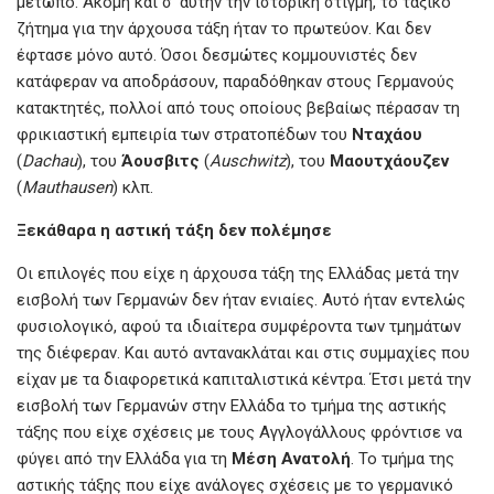
μέτωπο. Ακόμη και σ’ αυτήν την ιστορική στιγμή, το ταξικό
ζήτημα για την άρχουσα τάξη ήταν το πρωτεύον. Και δεν
έφτασε μόνο αυτό. Όσοι δεσμώτες κομμουνιστές δεν
κατάφεραν να αποδράσουν, παραδόθηκαν στους Γερμανούς
κατακτητές, πολλοί από τους οποίους βεβαίως πέρασαν τη
φρικιαστική εμπειρία των στρατοπέδων του
Νταχάου
(
Dachau
), του
Άουσβιτς
(
Auschwitz
), του
Μαουτχάουζεν
(
Mauthausen
) κλπ.
Ξεκάθαρα η αστική τάξη δεν πολέμησε
Οι επιλογές που είχε η άρχουσα τάξη της Ελλάδας μετά την
εισβολή των Γερμανών δεν ήταν ενιαίες. Αυτό ήταν εντελώς
φυσιολογικό, αφού τα ιδιαίτερα συμφέροντα των τμημάτων
της διέφεραν. Και αυτό αντανακλάται και στις συμμαχίες που
είχαν με τα διαφορετικά καπιταλιστικά κέντρα. Έτσι μετά την
εισβολή των Γερμανών στην Ελλάδα το τμήμα της αστικής
τάξης που είχε σχέσεις με τους Αγγλογάλλους φρόντισε να
φύγει από την Ελλάδα για τη
Μέση Ανατολή
. Το τμήμα της
αστικής τάξης που είχε ανάλογες σχέσεις με το γερμανικό