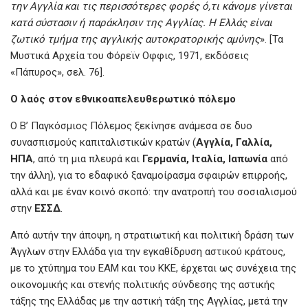
την Αγγλία και τις περισσότερες φορές ό,τι κάνομε γίνεται
κατά σύστασιν ή παράκλησιν της Αγγλίας. Η Ελλάς είναι
ζωτικό τμήμα της αγγλικής αυτοκρατορικής αμύνης
». [Τα
Μυστικά Αρχεία του Φόρεϊν Οφφις, 1971, εκδόσεις
«Πάπυρος», σελ. 76].
Ο λαός στον εθνικοαπελευθερωτικό πόλεμο
Ο Β’ Παγκόσμιος Πόλεμος ξεκίνησε ανάμεσα σε δυο
συνασπισμούς καπιταλιστικών κρατών (
Αγγλία, Γαλλία,
ΗΠΑ
, από τη μια πλευρά και
Γερμανία, Ιταλία, Ιαπωνία
από
την άλλη), για το εδαφικό ξαναμοίρασμα σφαιρών επιρροής,
αλλά και με έναν κοινό σκοπό: την ανατροπή του σοσιαλισμού
στην
ΕΣΣΔ
.
Από αυτήν την άποψη, η στρατιωτική και πολιτική δράση των
Άγγλων στην Ελλάδα για την εγκαθίδρυση αστικού κράτους,
με το χτύπημα του ΕΑΜ και του ΚΚΕ, έρχεται ως συνέχεια της
οικονομικής και στενής πολιτικής σύνδεσης της αστικής
τάξης της Ελλάδας με την αστική τάξη της Αγγλίας, μετά την