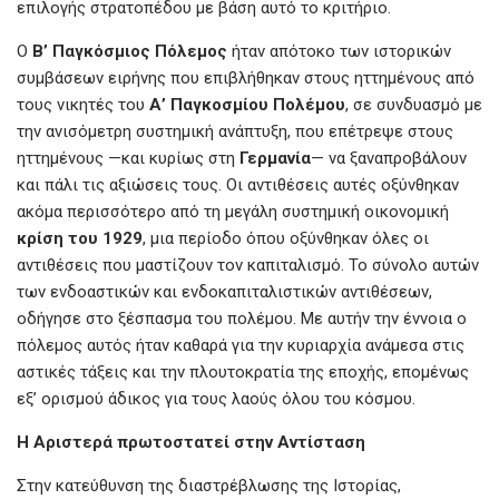
επιλογής στρατοπέδου με βάση αυτό το κριτήριο.
Ο
Β’ Παγκόσμιος Πόλεμος
ήταν απότοκο των ιστορικών
συμβάσεων ειρήνης που επιβλήθηκαν στους ηττημένους από
τους νικητές του
Α’ Παγκοσμίου Πολέμου
, σε συνδυασμό με
την ανισόμετρη συστημική ανάπτυξη, που επέτρεψε στους
ηττημένους —και κυρίως στη
Γερμανία
— να ξαναπροβάλουν
και πάλι τις αξιώσεις τους. Οι αντιθέσεις αυτές οξύνθηκαν
ακόμα περισσότερο από τη μεγάλη συστημική οικονομική
κρίση του 1929
, μια περίοδο όπου οξύνθηκαν όλες οι
αντιθέσεις που μαστίζουν τον καπιταλισμό. Το σύνολο αυτών
των ενδοαστικών και ενδοκαπιταλιστικών αντιθέσεων,
οδήγησε στο ξέσπασμα του πολέμου. Με αυτήν την έννοια ο
πόλεμος αυτός ήταν καθαρά για την κυριαρχία ανάμεσα στις
αστικές τάξεις και την πλουτοκρατία της εποχής, επομένως
εξʼ ορισμού άδικος για τους λαούς όλου του κόσμου.
Η Αριστερά πρωτοστατεί στην Αντίσταση
Στην κατεύθυνση της διαστρέβλωσης της Ιστορίας,