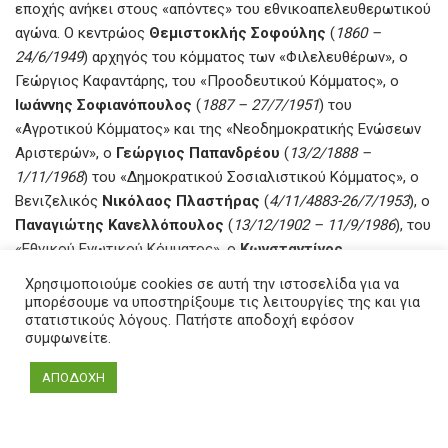
εποχής ανήκει στους «απόντες» του εθνικοαπελευθερωτικού
αγώνα. Ο κεντρώος
Θεμιστοκλής Σοφούλης
(
1860 –
24/6/1949
) αρχηγός του κόμματος των «Φιλελευθέρων», ο
Γεώργιος Καφαντάρης, του «Προοδευτικού Κόμματος», ο
Ιωάννης Σοφιανόπουλος
(
1887 – 27/7/1951
) του
«Αγροτικού Κόμματος» και της «Νεοδημοκρατικής Ενώσεων
Αριστερών», ο
Γεώργιος Παπανδρέου
(
13/2/1888 –
1/11/1968
) του «Δημοκρατικού Σοσιαλιστικού Κόμματος», ο
Βενιζελικός
Νικόλαος Πλαστήρας
(
4/11/4883-26/7/1953
), ο
Παναγιώτης Κανελλόπουλος
(
13/12/1902 – 11/9/1986
), του
«Εθνικού Ενωτικού Κόμματος», ο
Κωνσταντίνος
Καραμανλής
(
8/3/1907-23/4/1998
), του «Λαϊκού Κόμματος»,
Χρησιμοποιούμε cookies σε αυτή την ιστοσελίδα για να
αποτελούν μερικά τρανταχτά παραδείγματα των πολιτικών
μπορέσουμε να υποστηρίξουμε τις λειτουργίες της και για
στατιστικούς λόγους. Πατήστε αποδοχή εφόσον
εκφραστών της αστικής τάξης που απείχαν ουσιαστικά,
συμφωνείτε.
ορισμένοι και τυπικά, ενώ ο
Στυλιανός Γονατάς
(
15/8/1876-
29/3/1966
), υπαρχηγός του «Κόμματος των Φιλελευθέρων»,
ΑΠΟΔΟΧΗ
καθοδήγησε την ίδρυση των «Ταγμάτων Ασφαλείας» του
Ιωάννη Ράλλη. Όπως γράφει ο
Πέτρος Ρούσος
(
1908-
30/7/1992
), ο Γεώργιος Καφαντάρης, σε πρόταση που του