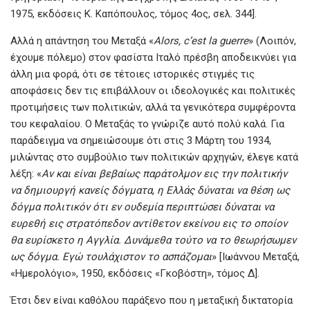
1975, εκδόσεις Κ. Καπόπουλος, τόμος 4ος, σελ. 344].
Αλλά η απάντηση του Μεταξά «
Alors, c’est la guerre
» (Λοιπόν,
έχουμε πόλεμο) στον φασίστα Ιταλό πρέσβη αποδεικνύει για
άλλη μια φορά, ότι σε τέτοιες ιστορικές στιγμές τις
αποφάσεις δεν τις επιβάλλουν οι ιδεολογικές και πολιτικές
προτιμήσεις των πολιτικών, αλλά τα γενικότερα συμφέροντα
του κεφαλαίου. Ο Μεταξάς το γνώριζε αυτό πολύ καλά. Για
παράδειγμα να σημειώσουμε ότι στις 3 Μάρτη του 1934,
μιλώντας στο συμβούλιο των πολιτικών αρχηγών, έλεγε κατά
λέξη: «
Αν και είναι βεβαίως παράτολμον εις την πολιτικήν
να δημιουργή κανείς δόγματα, η Ελλάς δύναται να θέση ως
δόγμα πολιτικόν ότι εν ουδεμία περιπτώσει δύναται να
ευρεθή εις στρατόπεδον αντίθετον εκείνου εις το οποίον
θα ευρίσκετο η Αγγλία. Δυνάμεθα τούτο να το θεωρήσωμεν
ως δόγμα. Εγώ τουλάχιστον το ασπάζομαι
» [Ιωάννου Μεταξά,
«Ημερολόγιο», 1950, εκδόσεις «Γκοβόστη», τόμος Δ].
Έτσι δεν είναι καθόλου παράξενο που η μεταξική δικτατορία