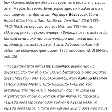
δεν κλόνισε, αλλά αντίθετα ενίσχυσε τις σχέσεις της χώρας
με τη Μεγάλη Βρετανία. Είναι χαρακτηριστικό μάλιστα ότι ο
υφυπουργός της Βρετανίας,
Ρόμπερτ Βάνσιταρτ
(
Lord
Robert Gilbert Vansittart, 1st Baron Vansittart, 25/6/1881-
14/2/1957
), σε έγγραφο του τον Μάη του 1937 για τις
ελληνοαγγλικές σχέσεις έγραφε: «
Βρήκαμε ότι το καθεστώς
Μεταξά είναι πολύ πιο συνεννοήσιμο από πολλά από τα
προϋπάρχοντα καθεστώτα
». [Γιάννη Ανδρικόπουλου: «Οι
ρίζες του ελληνικού φασισμού», 1977, εκδόσεις «ΔΙΟΓΕΝΗΣ»,
σελ. 25].
Η πραγματικότητα αυτή επιβεβαιώθηκε μερικά χρόνια
αργότερα από τον ίδιο τον Έλληνα δικτάτορα, ο οποίος, στις
αρχές Μάη του 1940, εξομολογούνταν, στον
Άρθουρ Μέρτον
(
Arthur Sidney Merton, 18/5/1882-28/5/1942, ειδικός
ανταποκριτής της «Daily Telegraph» στην Τουρκία και
Αίγυπτο
) τον οποίο συνάντησε στην Αθήνα, τα παρακάτω:
«
Είμεθα ουδέτεροι εφ’ όσον χρόνον η Αγγλία θέλει να
είμεθα ουδέτεροι. Τίποτα δεν κάνομε χωρίς συνεννόησιν με