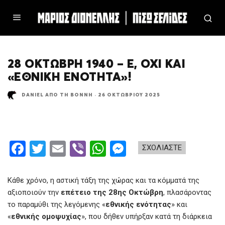
28 ΟΚΤΏΒΡΗ 1940 – Ε, ΌΧΙ ΚΑΙ
«ΕΘΝΙΚΉ ΕΝΌΤΗΤΑ»!
DANIEL ΑΠΌ ΤΗ ΒΌΝΝΗ
·
26 ΟΚΤΩΒΡΊΟΥ 2025
F
T
E
Vi
W
M
ΣΧΟΛΙΑΣΤΕ
a
wi
m
b
h
es
ce
tt
ail
er
at
se
Κάθε χρόνο, η αστική τάξη της χώρας και τα κόμματά της
b
er
s
n
αξιοποιούν την
επέτειο της 28ης Οκτώβρη
, πλασάροντας
το παραμύθι της λεγόμενης «
εθνικής ενότητας
» και
o
A
g
«
εθνικής ομοψυχίας
», που δήθεν υπήρξαν κατά τη διάρκεια