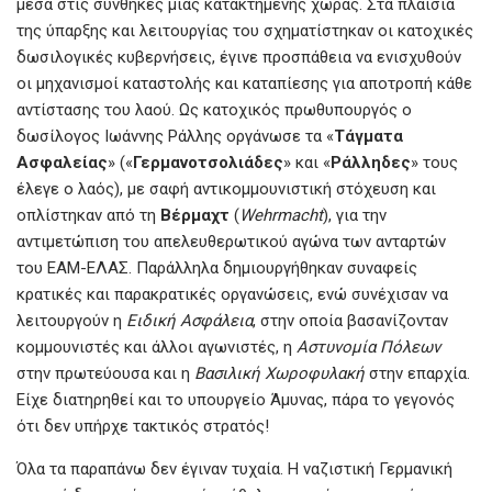
μέσα στις συνθήκες μιας κατακτημένης χώρας. Στα πλαίσια
της ύπαρξης και λειτουργίας του σχηματίστηκαν οι κατοχικές
δωσιλογικές κυβερνήσεις, έγινε προσπάθεια να ενισχυθούν
οι μηχανισμοί καταστολής και καταπίεσης για αποτροπή κάθε
αντίστασης του λαού. Ως κατοχικός πρωθυπουργός ο
δωσίλογος Ιωάννης Ράλλης οργάνωσε τα «
Τάγματα
Ασφαλείας
» («
Γερμανοτσολιάδες
» και «
Ράλληδες
» τους
έλεγε ο λαός), με σαφή αντικομμουνιστική στόχευση και
οπλίστηκαν από τη
Βέρμαχτ
(
Wehrmacht
), για την
αντιμετώπιση του απελευθερωτικού αγώνα των ανταρτών
του ΕΑΜ-ΕΛΑΣ. Παράλληλα δημιουργήθηκαν συναφείς
κρατικές και παρακρατικές οργανώσεις, ενώ συνέχισαν να
λειτουργούν η
Ειδική Ασφάλεια
, στην οποία βασανίζονταν
κομμουνιστές και άλλοι αγωνιστές, η
Αστυνομία Πόλεων
στην πρωτεύουσα και η
Βασιλική Χωροφυλακή
στην επαρχία.
Είχε διατηρηθεί και το υπουργείο Άμυνας, πάρα το γεγονός
ότι δεν υπήρχε τακτικός στρατός!
Όλα τα παραπάνω δεν έγιναν τυχαία. Η ναζιστική Γερμανική