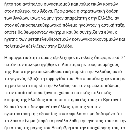
ήττα του αντίπαλου συνασπισμού καπιταλιστικών κρατών
στον πόλεμο, του Άξονα. Προφανώς η στρατιωτική δράση
των Άγγλων, ίσως να μην ήταν απαραίτητη στην Ελλάδα, αν
στον εθνικοαπελευθερωτικό πόλεμο ηγούνταν η αστική τάξη,
οπότε θα θεωρούνταν νικήτρια και θα συνέχιζε να είναι ο
ηγέτης των μεταπελευθερωτικών κοινωνικοοικονομικών και
πολιτικών εξελίξεων στην Ελλάδα.
Η πραγματικότητα όμως εξελίχτηκε εντελώς διαφορετικά. Σ’
αυτόν τον πόλεμο ηγήθηκε η Αριστερά με τους συμμάχους
της. Και στην μεταπελευθερωτική πορεία της Ελλάδας αυτό
το γεγονός έβαζε τη σφραγίδα του. Αυτό αποδείχτηκε και με
τη μετέπειτα πορεία της Ελλάδας και τον εμφύλιο πόλεμο,
στον οποίο «έσπρωξαν» τη χώρα ο αστικός πολιτικός
κόσμος της Ελλάδας και οι υποστηρικτές τους οι Βρετανοί.
Κι αυτό γιατί δεν φαινόταν άλλος τρόπος για την
εγκατάσταση της εξουσίας του κεφαλαίου, με δεδομένο ότι
το λαϊκό κίνημα (παρά τα μεγάλα λάθη της ηγεσίας του και την
ήττα του, τις μάχες του Δεκέμβρη και την υποχώρησή του, το