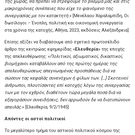
της χώρας, θα πρέπει να στρέψουμε το βλέμμα μας και στις
μακρο­χρόνιες συνέπειες που είχε το φαινόμενο της
συνεργασίας με τον κατακτητή
.» [Μενέλαου Χαραλαμπίδη, Οι
δωσίλογοι – Ένοπλη, πολιτική και οικονομική συνεργασία
στα χρόνια της κατοχής, Αθήνα, 2023, εκδόσεις Αλεξάνδρεια].
Επίσης αξίζει να διαβάσουμε από σχετικό πρωτοσέλιδο
άρθρο της κεντρώας εφημερίδας «
Ελευθερία
» της εποχής
της απελευθέρωσης: «
Πολιτικοί, αξιωματικοί, δικαστικοί,
βιομήχανοι καταβάλλουν από της πρώτης ημέρας της
απελευθερώσεως απεγνωσμένας προσπάθειας διά να
σώσουν τας κεφαλάς συνενόχων ή φίλων των. […] Σκοτεινοί
άνθρωποι, πλουτίσαντες επί κατοχής λόγω της συνεργασίας
των με τον εχθρόν, δια­θέτουν τώρα μεγάλα ποσά διά να
εξαγοράσουν συνειδήσεις, δεν αρρωδούν δε να διατυπώνουν
απειλάς.
» [Ελευθερία, 9/2/1945].
Απόντες οι αστοί πολιτικοί
Το μεγαλύτερο τμήμα του αστικού πολιτικού κόσμου της