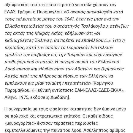
αξιωματικοί του τακτικού στρατού να στελεχώσουν τον
ΕΛΑΣ; Γράφει ο Πυρομάγλου: «
Ο σκοπός απεκαλύφθη κατά
τους τελευταίους μήνας του 1941, όταν εις μίαν ανά την
Ελλάδα περιοδείαν του ο στρατηγός Τσολάκογλου, ατένιζων
τας ακτάς της Μικράς Ασίας, εδήλωσεν ότι «οι
εκδιωχθέντες Έλληνες, θα πρέπει να επανέλθουν…». Ήτο η
περίοδος, κατά την οποίαν το Γερμανικόν Επιτελείον
εμελέτα την εισβολήν εις την Τουρκίαν και είχεν ανάγκην
μισθοφορικού στρατού. Η παγερά σιωπή του Ελληνικού
Λαού έπεισε και «Κυβέρνησιν των Αθηνών» και Γερμανικάς
Αρχάς, περί της πλήρους αρνήσεως των Ελλήνων, να
εμπλακούν εις μίαν τοιαύτην περιπέτειαν
» [Κομνηνού
Πυρομάγλου, «Η εθνική αντίστασις ΕΑΜ-ΕΛΑΣ-ΕΔΕΣ-ΕΚΚΑ»,
Αθήνα, 1975, εκδόσεις Δωδώνη].
Η συνεργασία με τους φασίστες κατακτητές δεν έμεινε μόνο
σε πολιτικό και στρατιωτικό επίπεδο. Οι κάθε είδους
«μαυραγορίτες» έκτισαν τεράστιες περιουσίες
εκμεταλλευόμενες την πείνα του λαού. Ασύλληπτος αριθμός