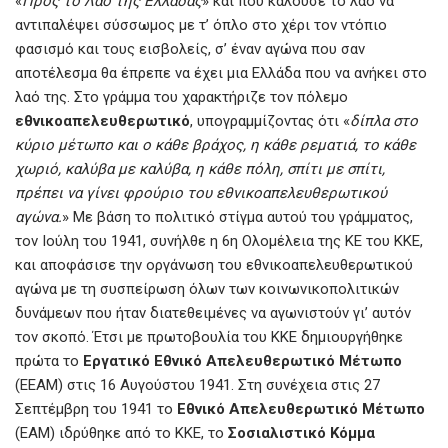
«
Προς το Λαό της Ελλάδας
» και που καλούσε το λαό να
αντιπαλέψει σύσσωμος με τ’ όπλο στο χέρι τον ντόπιο
φασισμό και τους εισβολείς, σ’ έναν αγώνα που σαν
αποτέλεσμα θα έπρεπε να έχει μια Ελλάδα που να ανήκει στο
λαό της. Στο γράμμα του χαρακτήριζε τον πόλεμο
εθνικοαπελευθερωτικό
, υπογραμμίζοντας ότι «
δίπλα στο
κύριο μέτωπο και ο κάθε βράχος, η κάθε ρεματιά, το κάθε
χωριό, καλύβα με καλύβα, η κάθε πόλη, σπίτι με σπίτι,
πρέπει να γίνει φρούριο του εθνικοαπελευθερωτικού
αγώνα.
» Με βάση το πολιτικό στίγμα αυτού του γράμματος,
τον Ιούλη του 1941, συνήλθε η 6η Ολομέλεια της ΚΕ του ΚΚΕ,
και αποφάσισε την οργάνωση του εθνικοαπελευθερωτικού
αγώνα με τη συσπείρωση όλων των κοινωνικοπολιτικών
δυνάμεων που ήταν διατεθειμένες να αγωνιστούν γι’ αυτόν
τον σκοπό. Έτσι με πρωτοβουλία του ΚΚΕ δημιουργήθηκε
πρώτα το
Εργατικό Εθνικό Απελευθερωτικό Μέτωπο
(ΕΕΑΜ) στις 16 Αυγούστου 1941. Στη συνέχεια στις 27
Σεπτέμβρη του 1941 το
Εθνικό Απελευθερωτικό Μέτωπο
(ΕΑΜ) ιδρύθηκε από το ΚΚΕ, το
Σοσιαλιστικό Κόμμα