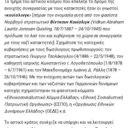
Το τμήμα του αστικού κόσμου που επέλεξε το δρόμο της
ανοιχτής συνεργασίας με τους κατακτητές ήταν οι γνωστοί
«
κουίσλινγκ
» [
πήραν την ονομασία αυτή από τον φασίστα
Νορβηγό στρατιωτικό
Βίντκουν Κουίσλιγκ
(Vidkun Abraham
Lauritz Jonssøn Quisling, 18/7/1887 – 24/10/1945) που
πρόδωσε το λαό του και κυβέρνησε τη χώρα σε συνεργασία
με τους ναζί κατακτητές
]. Σχημάτισε τις κατοχικές
κυβερνήσεις με τους δωσίλογους πρωθυπουργούς: τον
στρατιωτικό
Γεώργιο Τσολάκογλου
(4/1886 – 22/5/1948), τον
καθηγητή ιατρικής
Κωνσταντίνο Ι. Λογοθετόπουλο
(1/8/1878
– 6/7/1961) και τον Μακεδονομάχο
Ιωάννη Δ. Ράλλη
(1878 –
26/10/1946). Με την ενίσχυση αυτών των δωσιλογικών
κυβερνήσεων και των ναζιστών των Γερμανικών δυνάμεων
κατοχής σχηματίστηκαν τα φασιστικά κόμματα
«
Εθνικοσοσιαλιστικό Κόμμα Ελλάδας
», «
Εθνική Σοσιαλιστική
Πατριωτική Οργάνωσις
» (ΕΣΠΟ), η «
Οργάνωσις Εθνικών
Δυνάμεων Ελλάδος
» (ΟΕΔΕ) κ.ά.
Το αστικό κράτος συνέχιζε να υπάρχει και να λειτουργεί