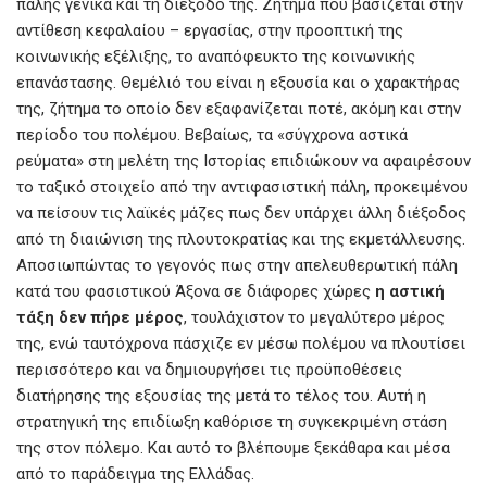
πάλης γενικά και τη διέξοδο της. Ζήτημα που βασίζεται στην
αντίθεση κεφαλαίου – εργασίας, στην προοπτική της
κοινωνικής εξέλιξης, το αναπόφευκτο της κοινωνικής
επανάστασης. Θεμέλιό του είναι η εξουσία και ο χαρακτήρας
της, ζήτημα το οποίο δεν εξαφανίζεται ποτέ, ακόμη και στην
περίοδο του πολέμου. Βεβαίως, τα «σύγχρονα αστικά
ρεύματα» στη μελέτη της Ιστορίας επιδιώκουν να αφαιρέσουν
το ταξικό στοιχείο από την αντιφασιστική πάλη, προκειμένου
να πείσουν τις λαϊκές μάζες πως δεν υπάρχει άλλη διέξοδος
από τη διαιώνιση της πλουτοκρατίας και της εκμετάλλευσης.
Αποσιωπώντας το γεγονός πως στην απελευθερωτική πάλη
κατά του φασιστικού Άξονα σε διάφορες χώρες
η αστική
τάξη δεν πήρε μέρος
, τουλάχιστον το μεγαλύτερο μέρος
της, ενώ ταυτόχρονα πάσχιζε εν μέσω πολέμου να πλουτίσει
περισσότερο και να δημιουργήσει τις προϋποθέσεις
διατήρησης της εξουσίας της μετά το τέλος του. Αυτή η
στρατηγική της επιδίωξη καθόρισε τη συγκεκριμένη στάση
της στον πόλεμο. Και αυτό το βλέπουμε ξεκάθαρα και μέσα
από το παράδειγμα της Ελλάδας.