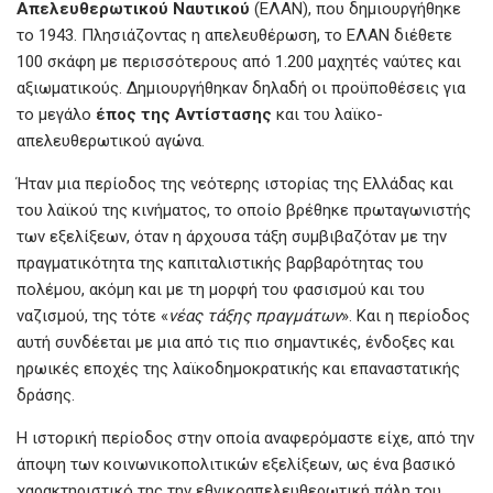
Απελευθερωτικού Ναυτικού
(ΕΛΑΝ), που δημιουργήθηκε
το 1943. Πλησιάζοντας η απελευθέρωση, το ΕΛΑΝ διέθετε
100 σκάφη με περισσότερους από 1.200 μαχητές ναύτες και
αξιωματικούς. Δημιουργήθηκαν δηλαδή οι προϋποθέσεις για
το μεγάλο
έπος της Αντίστασης
και του λαϊκο-
απελευθερωτικού αγώνα.
Ήταν μια περίοδος της νεότερης ιστορίας της Ελλάδας και
του λαϊκού της κινήματος, το οποίο βρέθηκε πρωταγωνιστής
των εξελίξεων, όταν η άρχουσα τάξη συμβιβαζόταν με την
πραγματικότητα της καπιταλιστικής βαρβαρότητας του
πολέμου, ακόμη και με τη μορφή του φασισμού και του
ναζισμού, της τότε «
νέας τάξης πραγμάτων
». Και η περίοδος
αυτή συνδέεται με μια από τις πιο σημαντικές, ένδοξες και
ηρωικές εποχές της λαϊκοδημοκρατικής και επαναστατικής
δράσης.
Η ιστορική περίοδος στην οποία αναφερόμαστε είχε, από την
άποψη των κοινωνικοπολιτικών εξελίξεων, ως ένα βασικό
χαρακτηριστικό της την εθνικοαπελευθερωτική πάλη του