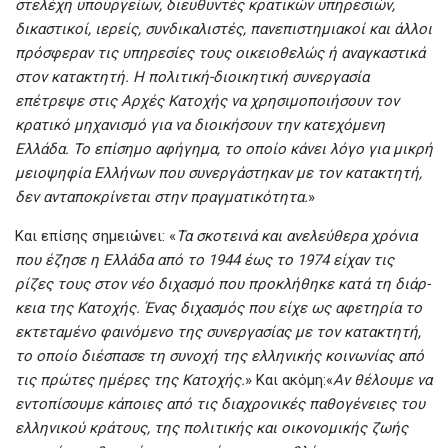
στελέχη υπουργείων, διευθυντές κρατικών υπηρεσιών,
δικαστικοί, ιερείς, συνδικαλιστές, πανεπιστημιακοί και άλλοι
πρόσφεραν τις υπηρεσίες τους οικειοθελώς ή αναγκαστικά
στον κατακτητή. Η πολιτική-διοικητική συνεργασία
επέτρεψε στις Αρχές Κατοχής να χρησιμοποιήσουν τον
κρατικό μηχανισμό για να διοικήσουν την κατεχόμενη
Ελλάδα. Το επίσημο αφήγημα, το οποίο κάνει λόγο για μικρή
μειοψηφία Ελλήνων που συνεργάστηκαν με τον κατακτητή,
δεν
ανταποκρίνεται στην πραγματικότητα.
»
Και επίσης σημειώνει: «
Τα σκοτεινά και ανελεύθερα χρόνια
που έζησε η Ελλάδα από το 1944 έως το 1974 είχαν τις
ρίζες τους στον νέο διχασμό που προκλήθηκε κατά τη διάρ­
κεια της Κατοχής. Ένας διχασμός που είχε ως αφετηρία το
εκτεταμένο φαι­νόμενο της συνεργασίας με τον κατακτητή,
το οποίο διέσπασε τη συνοχή της ελληνικής κοινωνίας από
τις πρώτες ημέρες της Κατοχής.
» Και ακόμη:«
Αν θέλουμε να
εντοπίσουμε κάποιες από τις διαχρονικές παθογένειες του
ελληνικού κράτους, της πολιτικής και οικονομι­κής ζωής