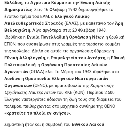
Ελλάδος
, το
Αγροτικό Κόμμα
και την
Ένωση Λαϊκής
Δημοκρατίας
. Στις 16 Φλεβάρη 1942 δημιουργήθηκε το
ένοπλο τμήμα του ΕΑΜ, ο
Ελληνικό Λαϊκός
Απελευθερωτικός Στρατός
(ΕΛΑΣ), με καπετάνιο τον
Άρη
Βελουχιώτη
. Λίγο αργότερα, στις 23 Φλεβάρη 1943,
ιδρύθηκε η
Ενιαία Πανελλαδική Οργάνωση Νέων
, η θρυλική
ΕΠΟΝ, που συσπείρωσε στις γραμμές της τεράστιο κομμάτι
της νεολαίας. Δίπλα σε αυτές τις οργανώσεις έδρασαν η
Εθνική Αλληλεγγύη
, η
Επιμελητεία του Αντάρτη
, η
Εθνική
Πολιτοφυλακή
, η
Οργάνωση Προστασίας Λαϊκών
Αγωνιστών
(ΟΠΛΑ) κλπ. Το Μάρτη του 1943 ιδρύθηκε στο
Λονδίνο
η
Ομοσπονδία Ελληνικών Ναυτεργατικών
Οργανώσεων
(ΟΕΝΟ), με πρωτοβουλία της
Κομματικής
Οργάνωσης Ναυτεργατών
του ΚΚΕ (ΚΟΝ). Περίπου 2.500
Έλληνες ναυτεργάτες έδωσαν τη ζωή τους στη διάρκεια του
πολέμου, πειθαρχώντας στο μαχητικό σύνθημα της ΟΕΝΟ
«
κρατείτε τα πλοία εν κινήσει
».
Σημαντική ήταν και η συμβολή του
Εθνικού Λαϊκού