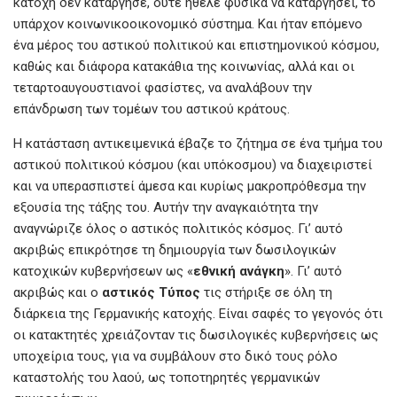
κατοχή δεν κατάργησε, ούτε ήθελε φυσικά να καταργήσει, το
υπάρχον κοινωνικοοικονομικό σύστημα. Και ήταν επόμενο
ένα μέρος του αστικού πολιτικού και επιστημονικού κόσμου,
καθώς και διάφορα κατακάθια της κοινωνίας, αλλά και οι
τεταρτοαυγουστιανοί φασίστες, να αναλάβουν την
επάνδρωση των τομέων του αστικού κράτους.
Η κατάσταση αντικειμενικά έβαζε το ζήτημα σε ένα τμήμα του
αστικού πολιτικού κόσμου (και υπόκοσμου) να διαχειριστεί
και να υπερασπιστεί άμεσα και κυρίως μακροπρόθεσμα την
εξουσία της τάξης του. Αυτήν την αναγκαιότητα την
αναγνώριζε όλος ο αστικός πολιτικός κόσμος. Γι’ αυτό
ακριβώς επικρότησε τη δημιουργία των δωσιλογικών
κατοχικών κυβερνήσεων ως «
εθνική ανάγκη
». Γι’ αυτό
ακριβώς και ο
αστικός Τύπος
τις στήριξε σε όλη τη
διάρκεια της Γερμανικής κατοχής. Είναι σαφές το γεγονός ότι
οι κατακτητές χρειάζονταν τις δωσιλογικές κυβερνήσεις ως
υποχείρια τους, για να συμβάλουν στο δικό τους ρόλο
καταστολής του λαού, ως τοποτηρητές γερμανικών