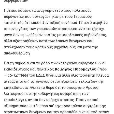
συμφερόντων.
Πρέπει, λοιπόν, να αναγνωριστεί στους πολιτικούς
παράγοντες που συνεργάστηκαν με τους Γερμανούς
κατακτητές ότι επέδειξαν ταξική συνέπεια. Γι’ αυτό ακριβώς
οι συνεργάτες των γερμανικών στρατευμάτων κατοχής όχι
μόνο δεν τιμωρήθηκαν από τις μεταπολεμικές κυβερνήσεις,
αλλά αξιοποιήθηκαν κατά των λαϊκών δυνάμεων και
στελέχωσαν τους κρατικούς μηχανισμούς και μετά την
απελευθέρωση.
Για τη σημασία και το ρόλο των κατοχικών κυβερνήσεων ο
εκπαιδευτικός και πολιτικός
Κομνηνός Πυρομάγλου
(
1899
– 15/12/1980
) του ΕΔΕΣ θίγει μια άλλη αξιοπρόσεκτη πλευρά,
ανεξάρτητα απ’ το γεγονός ότι οι εξελίξεις τελικά δεν την
επιβεβαίωσαν. Θέτει το θέμα ότι το υπουργείο Άμυνας
λειτουργούσε στην κυβερνητική συγκρότηση των
«κουίσλινγκ», αν και δεν υπήρχε στρατός. Ποιον σκοπό
εξυπηρετούσε αυτό, πέρα απ’ την προσπάθεια συγκρότησης
στρατιωτικών δυνάμεων και την προσπάθεια να εμποδιστούν