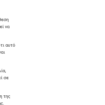
θεση
εί να
ότι αυτό
ναι
ία,
ί σε
η της
ς.