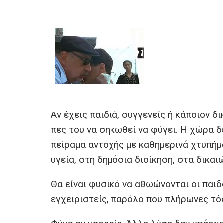
a
wi
m
b
h
es
ce
tt
ail
er
at
se
b
er
s
n
o
A
g
o
p
er
k
p
Αν έχεις παιδιά, συγγενείς ή κάποιον 
πες του να σηκωθεί να φύγει. Η χώρα δε
πείραμα αντοχής με καθημερινά χτυπήμ
υγεία, στη δημόσια διοίκηση, στα δικαι
Θα είναι φυσικό να αθωώνονται οι παιδ
εγχειριστείς, παρόλο που πλήρωνες τό