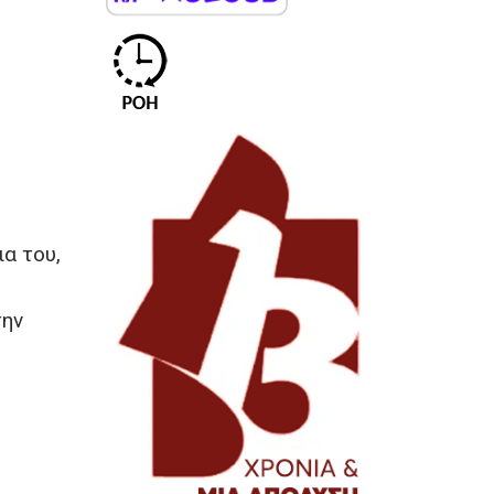
ια του,
την