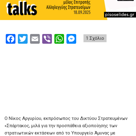
F
T
E
Vi
W
M
1 Σχόλιο
a
wi
m
b
h
es
ce
tt
ail
er
at
se
b
er
s
n
o
A
g
o
p
er
k
p
Ο Νίκος Αργυρίου, εκπρόσωπος του Δικτύου Στρατευμένων
«Σπάρτακος, μιλά για την προσπάθεια αξιοποίησης των
στρατιωτικών εκτάσεων από το Υπουργείο Άμυνας με