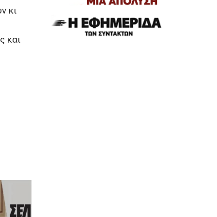
ν κι
ς και