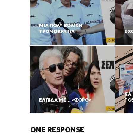
ΜΙΑ ΠΟΛΥ ΒΟΛΙΚΗ
ΤΡΟΜΟΚΡΑΤΙΑ
ΕΧ
ΚΑ
ΕΛΠΙΔΑ ΜΕ… «ΖΟΡΟ»
ΤΟ
ONE RESPONSE