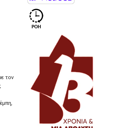
με τον
;
έμπη,