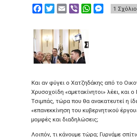
F
T
E
Vi
W
M
1 Σχόλιο
a
wi
m
b
h
es
ce
tt
ail
er
at
se
b
er
s
n
o
A
g
o
p
er
k
p
Και αν φύγει ο Χατζηδάκης από το Οικον
Χρυσοχοϊδη «αμετακίνητοι» λέει, και ο
Τσιμπάς, τώρα που θα ανακατευτεί η ίδ
«επανεκκίνηση του κυβερνητικού έργου
μομφές και διαδηλώσεις;
Λοιπόν, τι κάνουμε τώρα; Γυρνάμε σπίτ