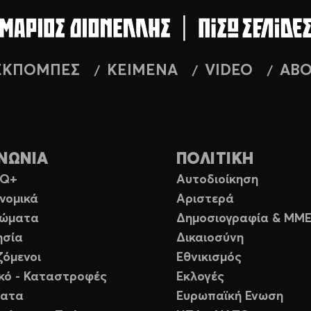
ΕΚΠΟΜΠΕΣ
ΚΕΙΜΕΝΑ
VIDEO
AB
ΝΩΝΙΑ
ΠΟΛΙΤΙΚΗ
TQ+
Αυτοδιοίκηση
νομικά
Αριστερά
ιώματα
Δημοσιογραφία & ΜΜ
ησία
Δικαιοσύνη
ζόμενοι
Εθνικισμός
ικό - Καταστροφές
Εκλογές
ματα
Ευρωπαϊκή Ενωση