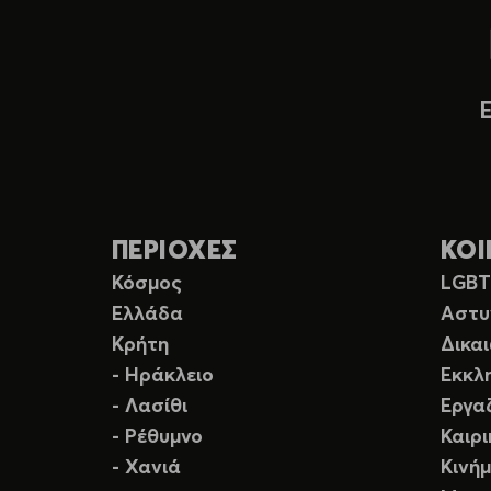
ΠΕΡΙΟΧΕΣ
ΚΟΙ
Κόσμος
LGB
Ελλάδα
Αστυ
Κρήτη
Δικα
- Ηράκλειο
Εκκλ
- Λασίθι
Εργα
- Ρέθυμνο
Καιρ
- Χανιά
Κινή