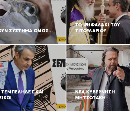
ΤΟ ΨΗΦΑΛΑΚΙ ΤΟΥ
ΟΥΝ ΣΥΣΤΗΜΑ ΟΜΩΣ…
ΤΙΤΟΥΛΑΡΙΟΥ
Ι ΤΕΜΠΕΛΗΔΕΣ ΚΑΙ
ΝΕΑ ΚΥΒΕΡΝΗΣΗ
ΞΙΚΟΙ
ΜΗΤΣΟΤΑΚΗ