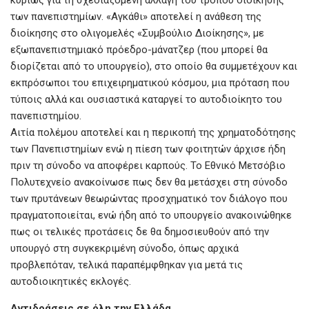
κυρίως για τη σχεδιαζόμενη αλλαγή του τρόπου διοίκησης
των πανεπιστημίων. «Αγκάθι» αποτελεί η ανάθεση της
διοίκησης στο ολιγομελές «Συμβούλιο Διοίκησης», με
εξωπανεπιστημιακό πρόεδρο-μάνατζερ (που μπορεί θα
διορίζεται από το υπουργείο), στο οποίο θα συμμετέχουν και
εκπρόσωποι του επιχειρηματικού κόσμου, μια πρόταση που
τύποις αλλά και ουσιαστικά καταργεί το αυτοδιοίκητο του
πανεπιστημίου.
Αιτία πολέμου αποτελεί και η περικοπή της χρηματοδότησης
των Πανεπιστημίων ενώ η πίεση των φοιτητών άρχισε ήδη
πριν τη σύνοδο να αποφέρει καρπούς. Το Εθνικό Μετσόβιο
Πολυτεχνείο ανακοίνωσε πως δεν θα μετάσχει στη σύνοδο
των πρυτάνεων θεωρώντας προσχηματικό τον διάλογο που
πραγματοποιείται, ενώ ήδη από το υπουργείο ανακοινώθηκε
πως οι τελικές προτάσεις δε θα δημοσιευθούν από την
υπουργό στη συγκεκριμένη σύνοδο, όπως αρχικά
προβλεπόταν, τελικά παραπέμφθηκαν για μετά τις
αυτοδιοικητικές εκλογές.
Αντιδράσεις σε όλη την Ελλάδα