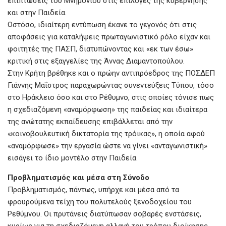
επιπτώσεις του Μνημονίου στις επιλογές της κυβέρνησης
και στην Παιδεία.
Ωστόσο, ιδιαίτερη εντύπωση έκανε το γεγονός ότι στις
αποφάσεις για καταλήψεις πρωταγωνιστικό ρόλο είχαν και
φοιτητές της ΠΑΣΠ, διατυπώνοντας και «εκ των έσω»
κριτική στις εξαγγελίες της Άννας Διαμαντοπούλου.
Στην Κρήτη βρέθηκε και ο πρώην αντιπρόεδρος της ΠΟΣΔΕΠ
Γιάννης Μαΐστρος παραχωρώντας συνεντεύξεις Τύπου, τόσο
στο Ηράκλειο όσο και στο Ρέθυμνο, στις οποίες τόνισε πως
η σχεδιαζόμενη «αναμόρφωση» της παιδείας και ιδιαίτερα
της ανώτατης εκπαίδευσης επιβάλλεται από την
«κοινοβουλευτική δικτατορία της τρόικας», η οποία αφού
«αναμόρφωσε» την εργασία ώστε να γίνει «ανταγωνιστική»
εισάγει το ίδιο μοντέλο στην Παιδεία.
Προβληματισμός και μέσα στη Σύνοδο
Προβληματισμός, πάντως, υπήρχε και μέσα από τα
φρουρούμενα τείχη του πολυτελούς ξενοδοχείου του
Ρεθύμνου. Οι πρυτάνεις διατύπωσαν σοβαρές ενστάσεις,