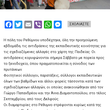
F
T
E
Vi
W
M
ΣΧΟΛΙΑΣΤΕ
a
wi
m
b
h
es
ce
tt
ail
er
at
se
Η πόλη του Ρεθύμνου υποδέχτηκε, όλη την προηγούμενη
b
er
s
n
εβδομάδα, τις αντιδράσεις της εκπαιδευτικής κοινότητας για
τις σχεδιαζόμενες αλλαγές στο χάρτη της Παιδείας. Οι
o
A
g
αντιδράσεις κορυφώνονται σήμερα Σάββατο με πορεία προς
o
p
er
το ξενοδοχείο, όπου πραγματοποιείται η σύνοδος των
k
p
πρυτάνεων.
Φοιτητικοί σύλλογοι, παρατάξεις, σύλλογοι εκπαιδευτικών
όλων των βαθμίδων και άλλοι φορείς τάσσονται κατά των
σχεδιαζόμενων αλλαγών, οι οποίες ανακοινώθηκαν από τον
Γιώργο Παπανδρέου και την Άννα Διαμαντοπούλου, στο τέλος
Σεπτεμβρίου, από τους Δελφούς.
Οι διαμαρτυρίες στο Ρέθυμνο στρέφονται κυρίως κατά της