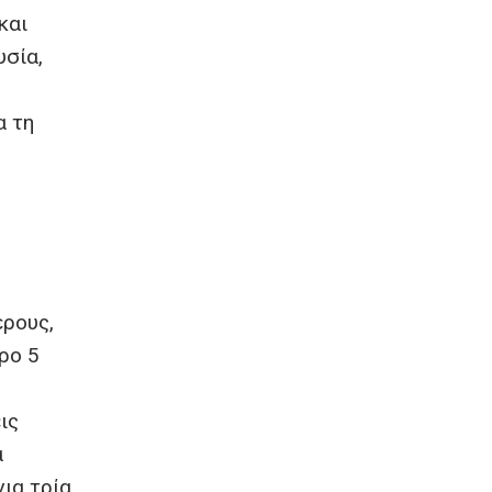
και
υσία,
α τη
έρους,
ρο 5
ις
α
για τρία