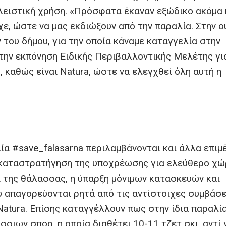
κλειστική χρήση. «Πρόσφατα έκαναν εξώδικο ακόμα 
χε, ώστε να μας εκδιώξουν από την παραλία. Στην ο
 του δήμου, για την οποία κάναμε καταγγελία στην
την εκπόνηση Ειδικής Περιβαλλοντικής Μελέτης γι
, καθώς είναι Natura, ώστε να ελεγχθεί όλη αυτή η
.
α #save_falasarna περιλαμβάνονται και άλλα επιμ
 καταστρατήγηση της υποχρέωσης για ελεύθερο χώ
 της θάλασσας, η ύπαρξη μόνιμων κατασκευών και
υ απαγορεύονται ρητά από τις αντίστοιχες συμβάσε
Natura. Επίσης καταγγέλλουν πως στην ίδια παραλί
σιων σπορ, η οποία διαθέτει 10-11 τζετ σκι, αντί 