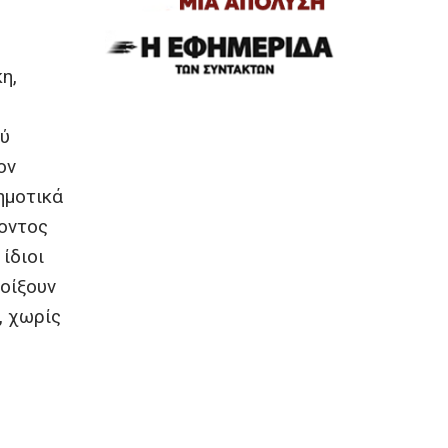
η,
ού
ον
ημοτικά
λοντος
ίδιοι
νοίξουν
, χωρίς