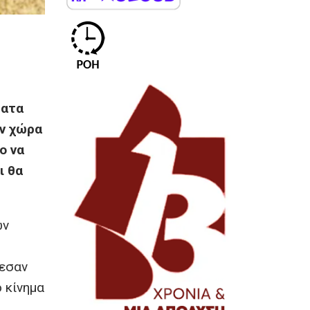
ματα
υν χώρα
ο να
ι θα
ων
λεσαν
ο κίνημα