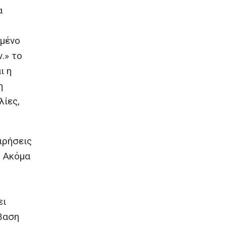
α
σμένο
.» το
ι η
η
λίες,
ιρήσεις
. Ακόμα
ει
ρβαση