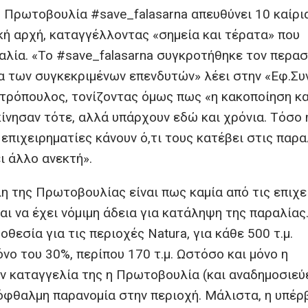
 Πρωτοβουλία #save_falasarna απευθύνει 10 καίρι
ή αρχή, καταγγέλλοντας «σημεία και τέρατα» που
λία. «Το #save_falasarna συγκροτήθηκε τον περα
α των συγκεκριμένων επενδυτών» λέει στην «Εφ.Συν
ρόπουλος, τονίζοντας όμως πως «η κακοποίηση κα
ίνησαν τότε, αλλά υπάρχουν εδώ και χρόνια. Τόσο 
επιχειρηματίες κάνουν ό,τι τους κατέβει στις παρα
ι άλλο ανεκτή».
η της Πρωτοβουλίας είναι πως καμία από τις επιχε
αι να έχει νόμιμη άδεια για κατάληψη της παραλίας
οθεσία για τις περιοχές Natura, για κάθε 500 τ.μ.
ο του 30%, περίπου 170 τ.μ. Ωστόσο και μόνο η
ν καταγγελία της η Πρωτοβουλία (και αναδημοσιεύ
ξόφθαλμη παρανομία στην περιοχή. Μάλιστα, η υπέ