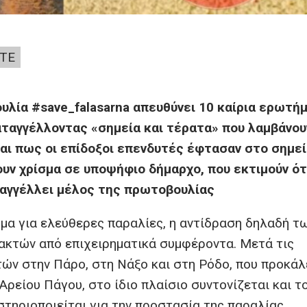
ΤΕ
υλία #save_falasarna απευθύνει 10 καίρια ερωτή
αταγγέλλοντας «σημεία και τέρατα» που λαμβάνο
αι πως οι επίδοξοι επενδυτές έφτασαν στο σημεί
ουν χρίσμα σε υποψήφιο δήμαρχο, που εκτιμούν ότ
αγγέλλει μέλος της πρωτοβουλίας
ημα για ελεύθερες παραλίες, η αντίδραση δηλαδή τ
ακτών από επιχειρηματικά συμφέροντα. Μετά τις
τών στην Πάρο, στη Νάξο και στη Ρόδο, που προκά
Αρείου Πάγου, στο ίδιο πλαίσιο συντονίζεται και τ
στηριοποιείται για την προστασία της παραλίας