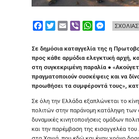
F
T
E
Vi
W
M
ΣΧΟΛΙΑΣ
a
wi
m
b
h
es
ce
tt
ail
er
at
se
Σε δημόσια καταγγελία της η Πρωτοβο
b
er
s
n
προς κάθε αρμόδια ελεγκτική αρχή, κ
o
A
g
στη συγκεκριμένη παραλία ● «Ακούγετ
o
p
er
πραγματοποιούν συσκέψεις και να δίν
k
p
προωθήσει τα συμφέροντά τους», κατ
Σε όλη την Ελλάδα εξαπλώνεται το κίν
πολιτών στην παράνομη κατάληψη των 
δυναμικές κινητοποιήσεις ομάδων πολι
και την παρέμβαση της εισαγγελέα του 
στα Χανιά, που εδώ και έναν χρόνο δρα