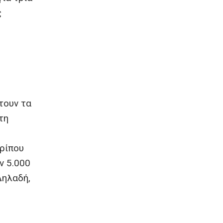
ς
η
τουν τα
τη
ερίπου
ν 5.000
Δηλαδή,