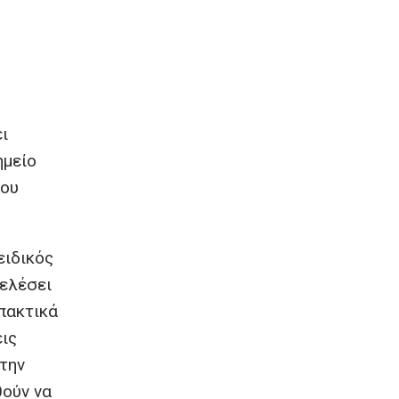
ι
ημείο
που
ειδικός
τελέσει
ρπακτικά
εις
την
θούν να