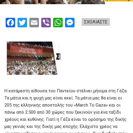
F
T
E
Vi
W
M
ΣΧΟΛΙΑΣΤΕ
a
wi
m
b
h
es
ce
tt
ail
er
at
se
b
er
s
n
o
A
g
o
p
er
k
p
Η κατάμεστη αίθουσα του Παντείου στέλνει μήνυμα στη Γάζα.
Τα μάτια και η ψυχή μας είναι εκεί. Τα μάτια μας θα είναι οι
205 της ελληνικής αποστολής του «March To Gaza» και οι
πάνω από 2.500 από 30 χώρες που ξεκινούν για ένα ταξίδι
χρέους και ευθύνης. Γιατί η Γάζα είναι το ορόσημο της δικής
μας γενιάς και της δικής μας εποχής. Ελάχιστο χρέος να