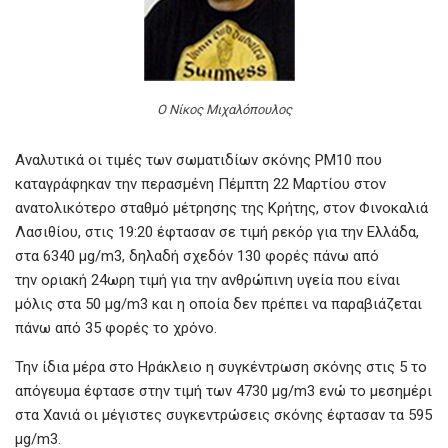
Ο Νίκος Μιχαλόπουλος
Αναλυτικά οι τιμές των σωματιδίων σκόνης PM10 που
καταγράφηκαν την περασμένη Πέμπτη 22 Μαρτίου στον
ανατολικότερο σταθμό μέτρησης της Κρήτης, στον Φινοκαλιά
Λασιθίου, στις 19:20 έφτασαν σε τιμή ρεκόρ για την Ελλάδα,
στα 6340 μg/m3, δηλαδή σχεδόν 130 φορές πάνω από
την οριακή 24ωρη τιμή για την ανθρώπινη υγεία που είναι
μόλις στα 50 μg/m3 και η οποία δεν πρέπει να παραβιάζεται
πάνω από 35 φορές το χρόνο.
Την ίδια μέρα στο Ηράκλειο η συγκέντρωση σκόνης στις 5 το
απόγευμα έφτασε στην τιμή των 4730 μg/m3 ενώ το μεσημέρι
στα Χανιά οι μέγιστες συγκεντρώσεις σκόνης έφτασαν τα 595
μg/m3.