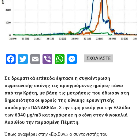
F
T
E
Vi
W
M
ΣΧΟΛΙΑΣΤΕ
a
wi
m
b
h
es
ce
tt
ail
er
at
se
Σε δραματικά επίπεδα έφτασε η συγκέντρωση
b
er
s
n
αφρικανικής σκόνης τις προηγούμενες ημέρες πάνω
από την Κρήτη, με βάση τις μετρήσεις που έδωσαν στη
o
A
g
δημοσιότητα οι φορείς της εθνικής ερευνητικής
o
p
er
υποδομής «ΠΑΝΑΚΕΙΑ». Στην τιμή ρεκόρ για την Ελλάδα
k
p
των 6340 μg/m3 καταγράφηκε η σκόνη στον Φινοκαλιά
Λασιθίου την περασμένη Πέμπτη.
Όπως αναφέρει στην «Εφ.Συν.» ο συντονιστής του