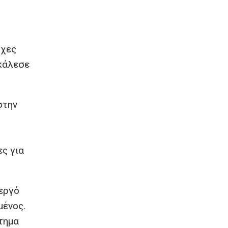
σχες
οκάλεσε
στην
ες για
νεργό
μένος.
τημα