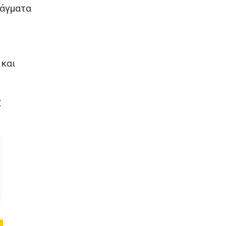
ράγματα
 και
Ε