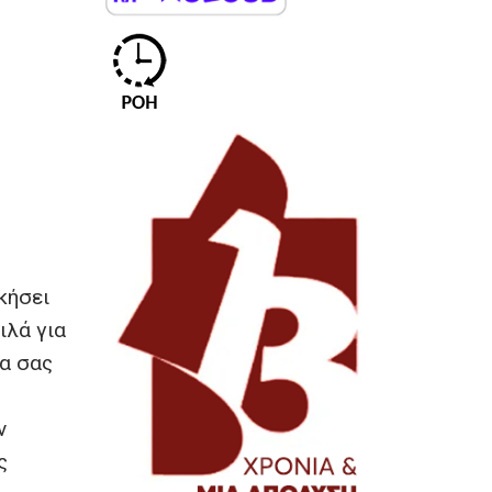
ικήσει
ιλά για
ια σας
ν
ς