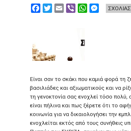
F
T
E
Vi
W
M
ΣΧΟΛΙΑΣ
a
wi
m
b
h
es
ce
tt
ail
er
at
se
b
er
s
n
o
A
g
o
p
er
k
p
Είναι σαν το σκάκι που καμιά φορά τη ζη
βασιλιάδες και αξιωματικούς και να ρίξ
τη γενοκτονία σας ενοχλεί τόσο πολύ, 
είναι πήλινα και πως ξέρετε ότι το αφή
κοινωνία για να δικαιολογήσει την εμπλ
ενοχλείται εκτός από τους συνήθεις υ