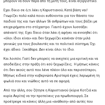
μπορούν να δουν πέρα από τη μύτη τους, είναι εξοργιστικό.
Εχει δίκιο σε ό,τι λέει η Καρυστιανού; Κατά βάση ναι!
Γνωρίζει πολύ καλά ποιοι ευθύνονται για τον θάνατο του
παιδιού της και των άλλων 56 ανθρώπων και τους βάζει με
επιχειρήματα στο στόχαστρο. Γιαυτό έχουν λυσσάξει
απέναντί της. Εχει δίκιο όταν λέει ή αφήνει να εννοηθεί ότι
«όλοι ίδιοι είναι» και δεν ξεχωρίζει κανέναν όταν μιλά
γενικώς για τους βουλευτές και το πολιτικό σύστημα; Όχι
έχει άδικο. Ξεκάθαρα. Δεν είναι όλοι το ίδιο.
Και λοιπόν; Γιατί δεν μπορείς να ανεχτείς μια κριτική και να
αποδείξεις στην πράξη ότι εσύ ξεχωρίζεις; Η μήπως κάνεις
ότι δεν ακούς αυτό που λένε πλέον όλο και περισσότεροι;
Μήπως ειδικά στην κυβερνώσα Αριστερά έχεις λερωμένη τη
φωλιά σου και νιώθεις αυτό να σε αφορά;
Από την άλλη, σου ζήτησε η Καρυστιανού (κύριε Κοτζιά και
κυρία Ακρίτα) να την προτείνεις για πρωθυπουργό; Σε
προέτρεψε να κάνεις άλλη μια «ανάθεση» από αυτές που