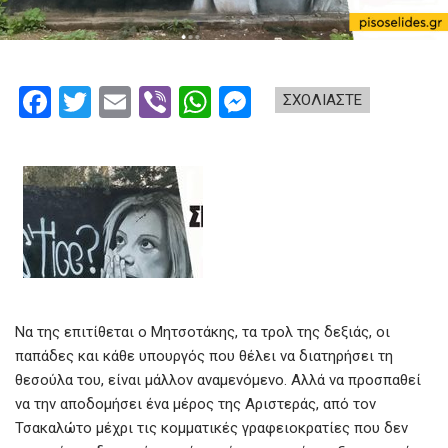
F
T
E
Vi
W
M
ΣΧΟΛΙΑΣΤΕ
a
wi
m
b
h
es
ce
tt
ail
er
at
se
b
er
s
n
o
A
g
o
p
er
k
p
Να της επιτίθεται ο Μητσοτάκης, τα τρολ της δεξιάς, οι
παπάδες και κάθε υπουργός που θέλει να διατηρήσει τη
θεσούλα του, είναι μάλλον αναμενόμενο. Αλλά να προσπαθεί
να την αποδομήσει ένα μέρος της Αριστεράς, από τον
Τσακαλώτο μέχρι τις κομματικές γραφειοκρατίες που δεν