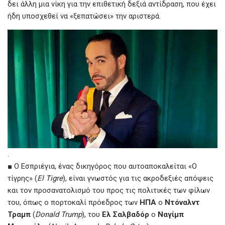
δει άλλη μια νίκη για την επιθετική δεξιά αντίδραση, που έχει
ήδη υποσχεθεί να «ξεπατώσει» την αριστερά.
.
■ Ο Εσπριέγια, ένας δικηγόρος που αυτοαποκαλείται «Ο
τίγρης» (
El Tigre
), είναι γνωστός για τις ακροδεξιές απόψεις
και τον προσανατολισμό του προς τις πολιτικές των φίλων
του, όπως ο πορτοκαλί πρόεδρος των
ΗΠΑ
ο
Ντόναλντ
Τραμπ
(
Donald Trump
), του
Ελ Σαλβαδόρ
ο
Ναγίμπ