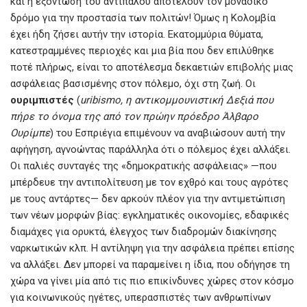
και η εξόντωση του αντιπάλου αποτελούν τον μοναδικό
δρόμο για την προστασία των πολιτών! Όμως η Κολομβία
έχει ήδη ζήσει αυτήν την ιστορία. Εκατομμύρια θύματα,
κατεστραμμένες περιοχές και μια βία που δεν επιλύθηκε
ποτέ πλήρως, είναι το αποτέλεσμα δεκαετιών επιβολής μιας
ασφάλειας βασισμένης στον πόλεμο, όχι στη ζωή. Οι
ουριμπιστές
(
uribismo,
η
αντικομμουνιστική
Δεξιά
που
πήρε
το
όνομα
της
από
τον
πρώην
πρόεδρο
Άλβαρο
Ουρίμπε
) του Εσπριέγια επιμένουν να αναβιώσουν αυτή την
αφήγηση, αγνοώντας παράλληλα ότι ο πόλεμος έχει αλλάξει.
Οι παλιές συνταγές της «δημοκρατικής ασφάλειας» —που
μπέρδευε την αντιπολίτευση με τον εχθρό και τους αγρότες
με τους αντάρτες— δεν αρκούν πλέον για την αντιμετώπιση
των νέων μορφών βίας: εγκληματικές οικονομίες, εδαφικές
διαμάχες για ορυκτά, έλεγχος των διαδρομών διακίνησης
ναρκωτικών κλπ. Η αντίληψη για την ασφάλεια πρέπει επίσης
να αλλάξει. Δεν μπορεί να παραμείνει η ίδια, που οδήγησε τη
χώρα να γίνει μία από τις πιο επικίνδυνες χώρες στον κόσμο
για κοινωνικούς ηγέτες, υπερασπιστές των ανθρωπίνων