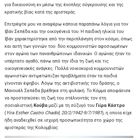
για δικαιοσύνη εν μέσω της ένοπλης σύγκρουσης και της
κρατικής βίας κατά της αριστεράς.
Επιτρέψτε μου να αναφέρω κάποια παραπάνω λόγια για τον
Ιβάν Σεπέδα και την οικογένειά του. Η παιδική ηλικία του
Ιβάν χαρακτηρίστηκε από την περιπλάνηση στον κόσμο, όπως
και αυτή των γονιών του· δύο κομμουνιστών αφοσιωμένων
στον αγώνα των πανανθρώπινων ιδανικών. Ο αγώνας ήταν το
υπέρτατο αγαθό, πάνω από την ίδια τη ζωή και τις
οικογενειακές ανάγκες. Πολλά νοικοκυριά κομμουνιστών
αγωνιστών αντιμετώπιζαν προβλήματα όταν τα παιδιά
γίνονταν έφηβοι. Λόγω της ακτιβιστικής του δράσης, ο
Μανουέλ Σεπέδα βρέθηκε στη φυλακή. Το Κόμμα αποφάσισε
να προστατεύσει τη ζωή του στέλνοντάς τον στη
σοσιαλιστική
Κούβα
μαζί με τη σύζυγό του
Γιίρα
Κάστρο
(
Yira Esther Castro Chadid, 20/2/1942-9/7/1981
), η οποία είχε
ήδη αναδειχθεί σε ισχυρή προσωπικότητα στο χώρο της
αριστεράς της Κολομβίας.