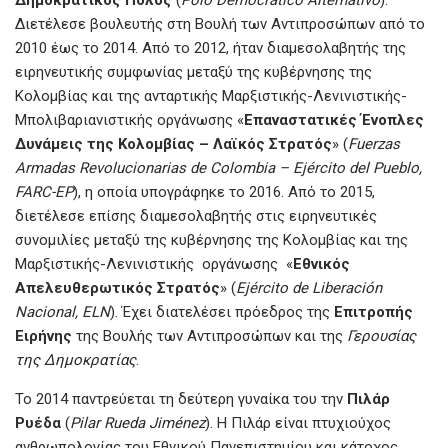
Διετέλεσε βουλευτής στη Βουλή των Αντιπροσώπων από το
2010 έως το 2014. Από το 2012, ήταν διαμεσολαβητής της
ειρηνευτικής συμφωνίας μεταξύ της κυβέρνησης της
Κολομβίας και της ανταρτικής Μαρξιστικής-Λενινιστικής-
Μπολιβαριανιστικής οργάνωσης «
Επαναστατικές Ένοπλες
Δυνάμεις της Κολομβίας – Λαϊκός Στρατός
» (
Fuerzas
Armadas Revolucionarias de Colombia – Ejército del Pueblo,
FARC-EP
), η οποία υπογράφηκε το 2016. Από το 2015,
διετέλεσε επίσης διαμεσολαβητής στις ειρηνευτικές
συνομιλίες μεταξύ της κυβέρνησης της Κολομβίας και της
Μαρξιστικής-Λενινιστικής οργάνωσης «
Εθνικός
Απελευθερωτικός Στρατός
» (
Ejército de Liberación
Nacional, ELN
). Έχει διατελέσει πρόεδρος της
Επιτροπής
Ειρήνης
της Βουλής των Αντιπροσώπων και της
Γερουσίας
της Δημοκρατίας
.
Το 2014 παντρεύεται τη δεύτερη γυναίκα του την
Πιλάρ
Ρυέδα
(
Pilar Rueda Jiménez
). Η Πιλάρ είναι πτυχιούχος
ανθρωπολογίας του Εθνικού Πανεπιστημίου και κάτοχος