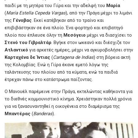
παιδί με τη μητέρα του Γιίρα και την αδελφή του
Μαρία
(
María Estella Cepeda Vargas
), από την Πράγα μέχρι το λιμάνι
της
Γένοβας
. Εκεί κατέβηκαν από το τραίνο και
επιβιβάστηκαν σε ένα πλοίο. Ένα φορτηγό και επιβατηγό
πλοίο που έπλευσε όλην τη
Μεσόγειο
μέχρι να διασχίσει το
Στενό
του
Γιβραλτάρ
. Βγήκε στον ωκεανό και διέσχιζε τον
Ατλαντικό
για αρκετές ημέρες, μέχρι να αγκυροβολήσει στην
Καρταχένα
δε
Ίντιας
(
Cartagena de Indias
) στη βόρεια ακτή
της Κολομβίας. Ενώ η Γιίρα έκανε εμετό λόγω της
ταλάντευσης του πλοίου από τα κύματα, ενώ τα παιδιά
έτρεχαν πάνω στο κατάστρωμα παίζοντας.
Ο Μανουέλ παρέμεινε στην Πράγα, εκτελώντας καθήκοντα για
το διεθνές κομμουνιστικό κίνημα. Χρειάστηκαν πολλά χρόνια
για να ξανασυναντηθεί η οικογένεια στο διαμέρισμα της
Μπαντέρας
(
Banderas
).