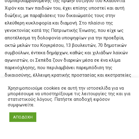
συμπεριλαμβανομένης της πρώην συζύγου του Κλαούντια
Χιρόν και των παιδιών του, έχει επίσης υποστεί και αυτή
διώξεις, με παραβιάσεις του δικαιώματός τους στην
ελεύθερη κυκλοφορία και διαμονή. Στο πλαίσιο της
γενοκτονίας κατά της Πατριωτικής Ένωσης, που είχε ως
αποτέλεσμα τη δολοφονία υποψηφίων για την προεδρία,
οκτώ μελών του Κογκρέσου, 13 βουλευτών, 70 δημοτικών
συμβούλων, έντεκα δημάρχων, καθώς και χιλιάδων λαϊκών
αγωνιστών, οι Σεπέδα ζουν διαρκών μέσα σε ένα κλίμα
παρενόχλησης, που περιλαμβάνει παρεμπόδιση της
δικαιοσύνης, έλλειψη κρατικής προστασίας και εκστρατείες
δυσφήμισης.
Χρησιμοποιούμε cookies σε αυτή την ιστοσελίδα για να
μπορέσουμε να υποστηρίξουμε τις λειτουργίες της και για
Ως μέλος του Κογκρέσου από το 2010, αρχικά ως βουλευτής
στατιστικούς λόγους. Πατήστε αποδοχή εφόσον
και στη συνέχεια ως γερουσιαστής, ο Ιβάν έχει
συμφωνείτε.
αντιμετωπίσει και νέες μορφές δίωξης. Οι καταγγελίες του
εναντίον τού πρώην προέδρου Άλβαρο Ουρίμπε για τις
ΑΠΟΔΟΧΗ
σχέσεις με παραστρατιωτικές ομάδες οδήγησαν σε μια «δίκη
του αιώνα», όπου ο Ουρίμπε τον κατηγόρησε για χειραγώγηση