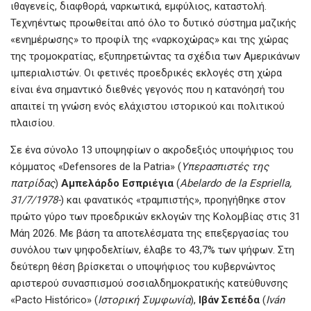
o
A
g
ιθαγενείς, διαφθορά, ναρκωτικά, εμφύλιος, καταστολή.
o
p
er
Τεχνηέντως προωθείται από όλο το δυτικό σύστημα μαζικής
k
p
«ενημέρωσης» το προφίλ της «ναρκοχώρας» και της χώρας
της τρομοκρατίας, εξυπηρετώντας τα σχέδια των Αμερικάνων
ιμπεριαλιστών. Οι φετινές προεδρικές εκλογές στη χώρα
είναι ένα σημαντικό διεθνές γεγονός που η κατανόησή του
απαιτεί τη γνώση ενός ελάχιστου ιστορικού και πολιτικού
πλαισίου.
Σε ένα σύνολο 13 υποψηφίων ο ακροδεξιός υποψήφιος του
κόμματος «Defensores de la Patria» (
Υπερασπιστές
της
πατρίδας
)
Αμπελάρδο
Εσπριέγια
(
Abelardo de la Espriella,
31/7/1978-
) και φανατικός «τραμπιστής», προηγήθηκε στον
πρώτο γύρο των προεδρικών εκλογών της Κολομβίας στις 31
Μάη 2026. Με βάση τα αποτελέσματα της επεξεργασίας του
συνόλου των ψηφοδελτίων, έλαβε το 43,7% των ψήφων. Στη
δεύτερη θέση βρίσκεται ο υποψήφιος του κυβερνώντος
αριστερού συνασπισμού σοσιαλδημοκρατικής κατεύθυνσης
«Pacto Histórico» (
Ιστορική
Συμφωνία
),
Ιβάν
Σεπέδα
(
Iván