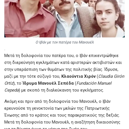
Ο Ιβάν με τον πατέρα του Μανουέλ
.
Μετά τη δολοφονία του πατέρα του, ο Ιβάν επικεντρώθηκε
στη διερεύνηση εγκλημάτων κατά αριστερών ακτιβιστών και
στην υπεράσπιση των θυμάτων της πολιτικής βίας. Ίδρυσε,
μαζί με την τότε σύζυγό του,
Κλαούντια Χιρόν
(
Claudia Girón
Ortiz
), το
Ίδρυμα Μανουέλ Σεπέδα
(
Fundación Manuel
Cepeda
) με σκοπό τη διαλεύκανση του εγκλήματος.
Ακόμη και πριν από τη δολοφονία του Μανουέλ, ο Ιβάν
ερευνούσε τη γενοκτονία των μελών της Πατριωτικής
Ένωσης από το κράτος και τους παρακρατικούς της δεξιάς.
Μετά τη δολοφονία του Μανουέλ, η αναζήτηση δικαιοσύνης
για τα θύματα έγινε το νόημα της ζωής του.