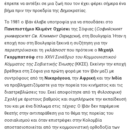
έπρεπε να αντέξει σε μια ζωή που τον έχει φέρει σήμερα ένα
βήμα πριν την προεδρία της Δημοκρατίας.
Το 1981 ο Ιβάν έλαβε υποτροφία για να σπουδάσει στο
Πανεπιστήμιο
Κλιμέντ
Οχρίσκι
της Σόφιας (
Софийският
университет
Св.
Климент
Охридски
), στη Βουλγαρία. Ήταν η
εποχή που στη Βουλγαρία ξεκινά η συζήτηση για την
περεστρόικα
και τη
γκλάσνοστ
που πρότεινε ο
Μιχαήλ
Γκορμπατσόφ
στο
XXVI
Συνέδριο
του
Κομμουνιστικού
Κόμματος
της
Σοβιετικής
Ένωσης
(ΚΚΣΕ). Εκείνην την εποχή
βρέθηκα στη Σόφια για πρώτη φορά με τον Ιβάν μαζί με
συντρόφους από τη
Νικαράγουα
, την
Αφρική
και την
Ινδία
να προβληματιζόμαστε για την πορεία του κινήματος και τις
διαστρεβλώσεις του. Εκεί αποφοίτησε από τη
Φιλοσοφική
Σχολή
με άριστους βαθμούς και συμπλήρωσε την εκπαίδευσή
του και με ένα δίπλωμα στις
τέχνες
. Ο Ιβάν δεν παρέμεινε
θεατής στην αντιπαράθεση για το θέμα της πορείας του
σοσιαλισμού και όταν επιστρέφει στην Κολομβία
αποστασιοποιείται από την κομμουνιστική ορθοδοξία των