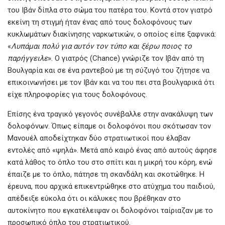
του Ιβάν δίπλα στο σώμα του πατέρα του. Κοντά στον γιατρό
εκείνη τη στιγμή ήταν ένας από τους δολοφόνους των
κυκλωμάτων διακίνησης ναρκωτικών, ο οποίος είπε ξαφνικά:
«
Λυπάμαι
πολύ
για
αυτόν
τον
τύπο
και
ξέρω
ποιος
το
παρήγγειλε
». Ο γιατρός (Chance) γνώριζε τον Ιβάν από τη
Βουλγαρία και σε ένα ραντεβού με τη σύζυγό του ζήτησε να
επικοινωνήσει με τον Ιβάν και να του πει στα βουλγαρικά ότι
είχε πληροφορίες για τους δολοφόνους.
Επίσης ένα τραγικό γεγονός συνέβαλλε στην ανακάλυψη των
δολοφόνων. Όπως είπαμε οι δολοφόνοι που σκότωσαν τον
Μανουέλ αποδείχτηκαν δύο στρατιωτικοί που έλαβαν
εντολές από «ψηλά». Μετά από καιρό ένας από αυτούς άφησε
κατά λάθος το όπλο του στο σπίτι και η μικρή του κόρη, ενώ
έπαιζε με το όπλο, πάτησε τη σκανδάλη και σκοτώθηκε. Η
έρευνα, που αρχικά επικεντρώθηκε στο ατύχημα του παιδιού,
απέδειξε εύκολα ότι οι κάλυκες που βρέθηκαν στο
αυτοκίνητο που εγκατέλειψαν οι δολοφόνοι ταίριαζαν με το
προσωπικό όπλο του στρατιωτικού.