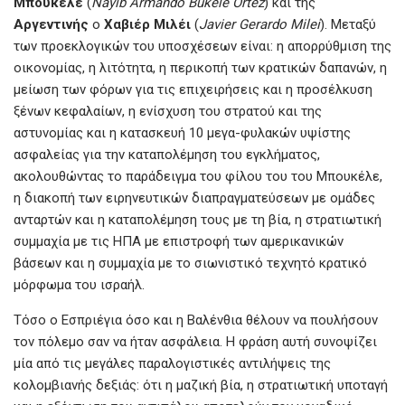
Μπουκέλε
(
Nayib Armando Bukele Ortez
) και της
Αργεντινής
ο
Χαβιέρ Μιλέι
(
Javier Gerardo Milei
). Μεταξύ
των προεκλογικών του υποσχέσεων είναι: η απορρύθμιση της
οικονομίας, η λιτότητα, η περικοπή των κρατικών δαπανών, η
μείωση των φόρων για τις επιχειρήσεις και η προσέλκυση
ξένων κεφαλαίων, η ενίσχυση του στρατού και της
αστυνομίας και η κατασκευή 10 μεγα-φυλακών υψίστης
ασφαλείας για την καταπολέμηση του εγκλήματος,
ακολουθώντας το παράδειγμα του φίλου του του Μπουκέλε,
η διακοπή των ειρηνευτικών διαπραγματεύσεων με ομάδες
ανταρτών και η καταπολέμηση τους με τη βία, η στρατιωτική
συμμαχία με τις ΗΠΑ με επιστροφή των αμερικανικών
βάσεων και η συμμαχία με το σιωνιστικό τεχνητό κρατικό
μόρφωμα του ισραήλ.
Τόσο ο Εσπριέγια όσο και η Βαλένθια θέλουν να πουλήσουν
τον πόλεμο σαν να ήταν ασφάλεια. Η φράση αυτή συνοψίζει
μία από τις μεγάλες παραλογιστικές αντιλήψεις της
κολομβιανής δεξιάς: ότι η μαζική βία, η στρατιωτική υποταγή