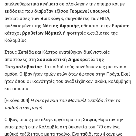
απελευθερωτικά κινήματα σε ολόκληρην την ήπειρο και με
εκδόσεις που διάβαζαν εξίσου
Γερμανοί
υπουργοί,
αντάρτισσες των
Βιετκόνγκ
, σκηνοθέτες των ΗΠΑ,
φυλακισμένοι της
Νότιας Αφρικής
, ηθοποιοί στην
Ευρώπη
,
κάτοχοι
βραβείων Νόμπελ
ή φοιτητές ακτιβιστές της
Κολομβίας.
Στους Σεπέδα και Κάστρο ανατέθηκαν διεθνιστικές
αποστολές στη
Σοσιαλιστική
Δημοκρατία
της
Τσεχοσλοβακίας
. Τα παιδιά τούς συνόδευαν ως μια ενιαία
ομάδα. Ο Ιβάν ήταν τριών ετών όταν έφτασε στην Πράγα. Εκεί
ήταν όπου οι ικανότητές του αναδείχθηκαν: σκάκι, κολύμβηση
και ιππασία.
[Εικόνα 004]
Η
οικογένεια
του
Μανουέλ
Σεπέδα
όταν
τα
παιδιά
ήταν
μικρά
Ο Ιβάν, όπως μου έλεγε αργότερα στη
Σόφια
, θυμόταν την
επιστροφή στην Κολομβία στη δεκαετία του ᾿70 σαν ένα
μυθικό ταξίδι τους με το τραίνο. Ένα ταξίδι που έκανε ως