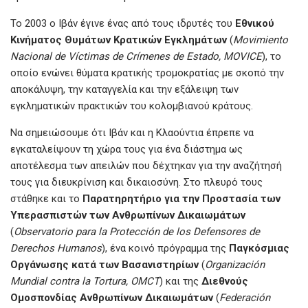
Το 2003 ο Ιβάν έγινε ένας από τους ιδρυτές του
Εθνικού
Κινήματος
Θυμάτων
Κρατικών
Εγκλημάτων
(
Movimiento
Nacional de Víctimas de Crímenes de Estado, MOVICE
), το
οποίο ενώνει θύματα κρατικής τρομοκρατίας με σκοπό την
αποκάλυψη, την καταγγελία και την εξάλειψη των
εγκληματικών πρακτικών του κολομβιανού κράτους.
Να σημειώσουμε ότι Ιβάν και η Κλαούντια έπρεπε να
εγκαταλείψουν τη χώρα τους για ένα διάστημα ως
αποτέλεσμα των απειλών που δέχτηκαν για την αναζήτησή
τους για διευκρίνιση και δικαιοσύνη. Στο πλευρό τους
στάθηκε και το
Παρατηρητήριο
για
την
Προστασία
των
Υπερασπιστών
των
Ανθρωπίνων
Δικαιωμάτων
(
Observatorio para la Protección de los Defensores de
Derechos Humanos
), ένα κοινό πρόγραμμα της
Παγκόσμιας
Οργάνωσης
κατά
των
Βασανιστηρίων
(
Organización
Mundial contra la Tortura, OMCT
) και της
Διεθνούς
Ομοσπονδίας
Ανθρωπίνων
Δικαιωμάτων
(
Federación