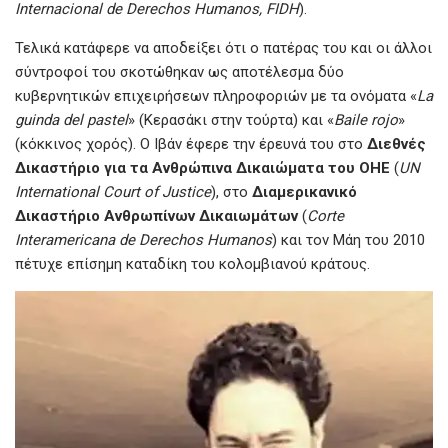
Internacional de Derechos Humanos, FIDH
).
Τελικά κατάφερε να αποδείξει ότι ο πατέρας του και οι άλλοι
σύντροφοί του σκοτώθηκαν ως αποτέλεσμα δύο
κυβερνητικών επιχειρήσεων πληροφοριών με τα ονόματα «
La
guinda del pastel
» (Κερασάκι στην τούρτα) και «
Baile rojo
»
(κόκκινος χορός). Ο Ιβάν έφερε την έρευνά του στο
Διεθνές
Δικαστήριο
για
τα
Ανθρώπινα
Δικαιώματα
του
ΟΗΕ
(
UN
International Court of Justice
), στο
Διαμερικανικό
Δικαστήριο
Ανθρωπίνων
Δικαιωμάτων
(
Corte
Interamericana de Derechos Humanos
) και τον Μάη του 2010
πέτυχε επίσημη καταδίκη του κολομβιανού κράτους.