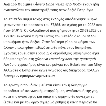
Άλβαρο Ουρίμπε
(
Álvaro Uribe Vélez, 4/7/1952-
) έχουν ήδη
ανακοινώσει την υποστήριξή τους στον δεξιό Εσπριέγια.
Το επίπεδο συμμετοχής στις εκλογές αποδείχθηκε υψηλό
φτάνοντας στο ποσοστό του 57,88% σε σχέση με το 2022 που
ήταν 54,91%. Οι Κολομβιανοί που ψήφισαν ήταν 23.685.329 σε
122.020 εκλογικά τμήμτα. Εκτός τον Σεπέδα όλοι οι άλλοι
υποψήφιοι ήταν δεξιοί. Στον δεύτερο γύρο οι ψήφοι των
άλλων υποψηφίων πιθανότατα θα πάνε στον Εσπριέγια.
Έχοντας έρθει στην εξουσία, ο ακροδεξιός υποψήφιος έχει
ήδη υποσχεθεί στη χώρα να «
εκσπλαχνίσει
την
αριστερά
».
Αυτός ο χαρακτήρας είναι ένα μείγμα του Bukele και του Miley.
Άλλωστε ο Εσπριέγια έγινε γνωστός ως δικηγόρος πολλών
διάσημων εμπόρων ναρκωτικών.
Το ερώτημα που διακυβεύεται είναι εάν η ώθηση για
προοδευτική κοινωνική μεταρρύθμιση, αναδιανομή της γης,
κατά της ανισότητας και υπέρ της ειρήνης θα συνεχιστεί
(έστω και με τον αργό σημερινό ρυθμό) ή εάν η περιοχή θα