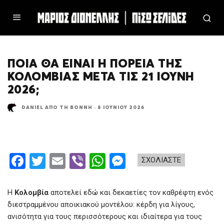
ΠΟΙΑ ΘΑ ΕΊΝΑΙ Η ΠΟΡΕΊΑ ΤΗΣ
ΚΟΛΟΜΒΊΑΣ ΜΕΤΆ ΤΙΣ 21 ΙΟΎΝΗ
2026;
DANIEL ΑΠΌ ΤΗ ΒΌΝΝΗ
·
8 ΙΟΥΝΊΟΥ 2026
F
T
E
Vi
W
M
ΣΧΟΛΙΑΣΤΕ
a
wi
m
b
h
es
ce
tt
ail
er
at
se
Η
Κολομβία
αποτελεί εδώ και δεκαετίες τον καθρέφτη ενός
b
er
s
n
διεστραμμένου αποικιακού μοντέλου: κέρδη για λίγους,
ανισότητα για τους περισσότερους και ιδιαίτερα για τους