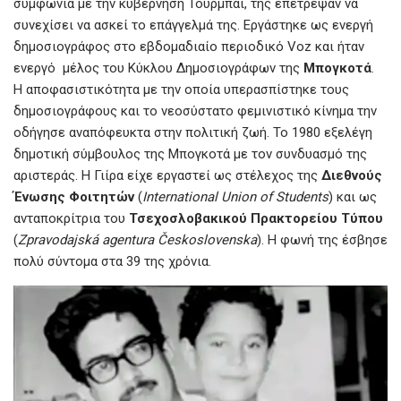
συμφωνία με την κυβέρνηση Τουρμπάι, της επέτρεψαν να
συνεχίσει να ασκεί το επάγγελμά της. Εργάστηκε ως ενεργή
δημοσιογράφος στο εβδομαδιαίο περιοδικό Voz και ήταν
ενεργό μέλος του Κύκλου Δημοσιογράφων της
Μπογκοτά
.
Η αποφασιστικότητα με την οποία υπερασπίστηκε τους
δημοσιογράφους και το νεοσύστατο φεμινιστικό κίνημα την
οδήγησε αναπόφευκτα στην πολιτική ζωή. Το 1980 εξελέγη
δημοτική σύμβουλος της Μπογκοτά με τον συνδυασμό της
αριστεράς. Η Γιίρα είχε εργαστεί ως στέλεχος της
Διεθνούς
Ένωσης Φοιτητών
(
International Union of Students
) και ως
ανταποκρίτρια του
Τσεχοσλοβακικού Πρακτορείου Τύπου
(
Zpravodajská agentura Československa
). Η φωνή της έσβησε
πολύ σύντομα στα 39 της χρόνια.