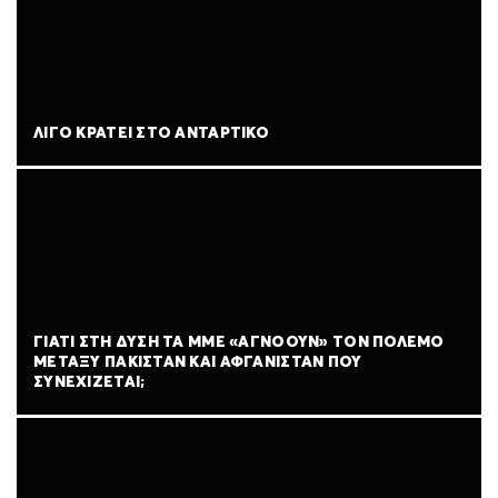
ΛΊΓΟ ΚΡΆΤΕΙ ΣΤΟ ΑΝΤΆΡΤΙΚΟ
ΓΙΑΤΊ ΣΤΗ ΔΎΣΗ ΤΑ ΜΜΕ «ΑΓΝΟΟΎΝ» ΤΟΝ ΠΌΛΕΜΟ
ΜΕΤΑΞΎ ΠΑΚΙΣΤΆΝ ΚΑΙ ΑΦΓΑΝΙΣΤΆΝ ΠΟΥ
ΣΥΝΕΧΊΖΕΤΑΙ;