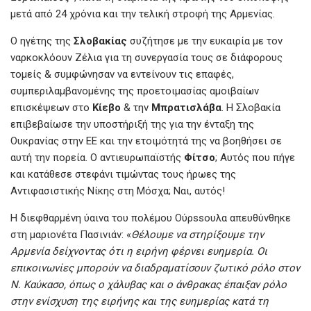
μετά από 24 χρόνια και την τελική στροφή της Αρμενίας.
Ο ηγέτης της
Σλοβακίας
συζήτησε με την ευκαιρία με τον
ναρκοκλόουν Ζέλια για τη συνεργασία τους σε διάφορους
τομείς & συμφώνησαν να εντείνουν τις επαφές,
συμπεριλαμβανομένης της προετοιμασίας αμοιβαίων
επισκέψεων στο
Κίεβο
& την
Μπρατισλάβα
. Η Σλοβακία
επιβεβαίωσε την υποστήριξή της για την ένταξη της
Ουκρανίας στην ΕΕ και την ετοιμότητά της να βοηθήσει σε
αυτή την πορεία. Ο αντιευρωπαϊστής
Φίτσο
; Αυτός που πήγε
και κατάθεσε στεφάνι τιμώντας τους ήρωες της
Αντιφασιστικής Νίκης στη Μόσχα; Ναι, αυτός!
Η διεφθαρμένη ύαινα του πολέμου Ούρssουλα απευθύνθηκε
στη μαριονέτα Πασινιάν: «
Θέλουμε να στηρίξουμε την
Αρμενία δείχνοντας ότι η ειρήνη φέρνει ευημερία. Οι
επικοινωνίες μπορούν να διαδραματίσουν ζωτικό ρόλο στον
Ν. Καύκασο, όπως ο χάλυβας και ο άνθρακας έπαιξαν ρόλο
στην ενίσχυση της ειρήνης και της ευημερίας κατά τη