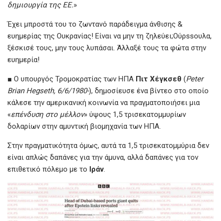
δημιουργία της ΕΕ.
»
Έχει μπροστά του το ζωντανό παράδειγμα άνθισης &
ευημερίας της Ουκρανίας! Είναι να μην τη ζηλεύει;Ούρssουλα,
ξέσκισέ τους, μην τους λυπάσαι. Άλλαξέ τους τα φώτα στην
ευημερία!
■ Ο υπουργός Τρομοκρατίας των ΗΠΑ
Πιτ Χέγκσεθ
(
Peter
Brian Hegseth, 6/6/1980-
), δημοσίευσε ένα βίντεο στο οποίο
κάλεσε την αμερικανική κοινωνία να πραγματοποιήσει μια
«
επένδυση στο μέλλον
» ύψους 1,5 τρισεκατομμυρίων
δολαρίων στην αμυντική βιομηχανία των ΗΠΑ.
Στην πραγματικότητα όμως, αυτά τα 1,5 τρισεκατομμύρια δεν
είναι απλώς δαπάνες για την άμυνα, αλλά δαπάνες για τον
επιθετικό πόλεμο με το
Ιράν
.