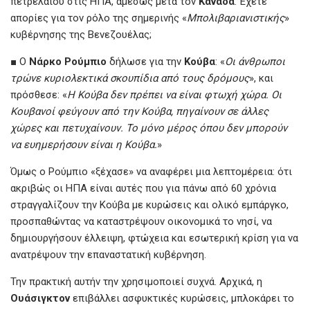
πετρελαίου στις ΗΠΑ, αμέσως μετά τον
Καναδά
. Έχετε
απορίες για τον ρόλο της σημερινής «
Μπολιβαριανιστικής
»
κυβέρνησης της Βενεζουέλας;
■ Ο
Νάρκο Ρούμπιο
δήλωσε για την
Κούβα
: «
Οι άνθρωποι
τρώνε κυριολεκτικά σκουπίδια από τους δρόμους
», και
πρόσθεσε: «
Η Κούβα δεν πρέπει να είναι φτωχή χώρα. Οι
Κουβανοί φεύγουν από την Κούβα, πηγαίνουν σε άλλες
χώρες και πετυχαίνουν. Το μόνο μέρος όπου δεν μπορούν
να ευημερήσουν είναι η Κούβα.
»
Όμως ο Ρούμπιο «ξέχασε» να αναφέρει μια λεπτομέρεια: ότι
ακριβώς οι ΗΠΑ είναι αυτές που για πάνω από 60 χρόνια
στραγγαλίζουν την Κούβα με κυρώσεις και ολικό εμπάργκο,
προσπαθώντας να καταστρέψουν οικονομικά το νησί, να
δημιουργήσουν έλλειψη, φτώχεια και εσωτερική κρίση για να
ανατρέψουν την επαναστατική κυβέρνηση.
Την πρακτική αυτήν την χρησιμοποιεί συχνά. Αρχικά, η
Ουάσιγκτον
επιβάλλει ασφυκτικές κυρώσεις, μπλοκάρει το