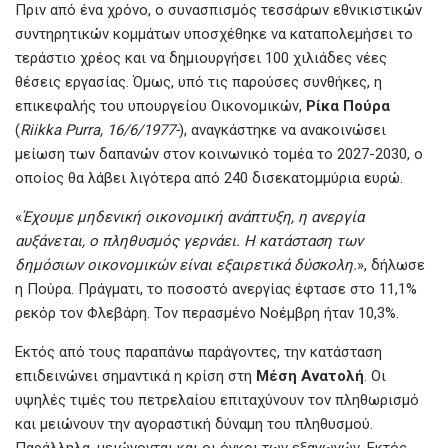
Πριν από ένα χρόνο, ο συνασπισμός τεσσάρων εθνικιστικών
συντηρητικών κομμάτων υποσχέθηκε να καταπολεμήσει το
τεράστιο χρέος και να δημιουργήσει 100 χιλιάδες νέες
θέσεις εργασίας. Όμως, υπό τις παρούσες συνθήκες, η
επικεφαλής του υπουργείου Οικονομικών,
Ρίκα Πούρα
(
Riikka Purra, 16/6/1977-
), αναγκάστηκε να ανακοινώσει
μείωση των δαπανών στον κοινωνικό τομέα το 2027-2030, ο
οποίος θα λάβει λιγότερα από 240 δισεκατομμύρια ευρώ.
«
Έχουμε μηδενική οικονομική ανάπτυξη, η ανεργία
αυξάνεται, ο πληθυσμός γερνάει. Η κατάσταση των
δημόσιων οικονομικών είναι εξαιρετικά δύσκολη.
», δήλωσε
η Πούρα. Πράγματι, το ποσοστό ανεργίας έφτασε στο 11,1%
ρεκόρ τον Φλεβάρη. Τον περασμένο Νοέμβρη ήταν 10,3%.
Εκτός από τους παραπάνω παράγοντες, την κατάσταση
επιδεινώνει σημαντικά η κρίση στη
Μέση Ανατολή
. Οι
υψηλές τιμές του πετρελαίου επιταχύνουν τον πληθωρισμό
και μειώνουν την αγοραστική δύναμη του πληθυσμού.