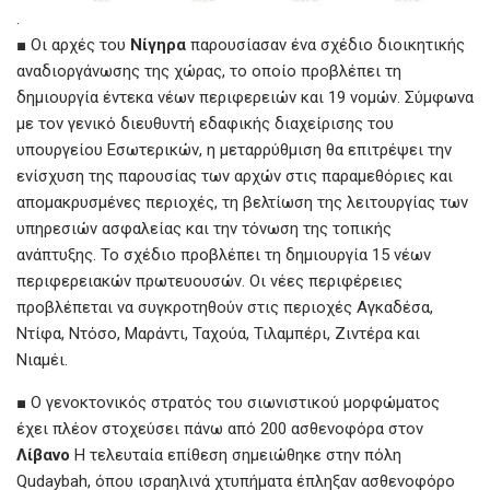
.
■ Οι αρχές του
Νίγηρα
παρουσίασαν ένα σχέδιο διοικητικής
αναδιοργάνωσης της χώρας, το οποίο προβλέπει τη
δημιουργία έντεκα νέων περιφερειών και 19 νομών. Σύμφωνα
με τον γενικό διευθυντή εδαφικής διαχείρισης του
υπουργείου Εσωτερικών, η μεταρρύθμιση θα επιτρέψει την
ενίσχυση της παρουσίας των αρχών στις παραμεθόριες και
απομακρυσμένες περιοχές, τη βελτίωση της λειτουργίας των
υπηρεσιών ασφαλείας και την τόνωση της τοπικής
ανάπτυξης. Το σχέδιο προβλέπει τη δημιουργία 15 νέων
περιφερειακών πρωτευουσών. Οι νέες περιφέρειες
προβλέπεται να συγκροτηθούν στις περιοχές Αγκαδέσα,
Ντίφα, Ντόσο, Μαράντι, Ταχούα, Τιλαμπέρι, Ζιντέρα και
Νιαμέι.
■ Ο γενοκτονικός στρατός του σιωνιστικού μορφώματος
έχει πλέον στοχεύσει πάνω από 200 ασθενοφόρα στον
Λίβανο
Η τελευταία επίθεση σημειώθηκε στην πόλη
Qudaybah, όπου ισραηλινά χτυπήματα έπληξαν ασθενοφόρο