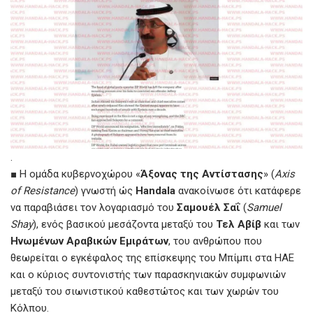
.
■ Η ομάδα κυβερνοχώρου «
Άξονας της Αντίστασης
» (
Axis
of Resistance
) γνωστή ώς
Handala
ανακοίνωσε ότι κατάφερε
να παραβιάσει τον λογαριασμό του
Σαμουέλ Σαΐ
(
Samuel
Shay
), ενός βασικού μεσάζοντα μεταξύ του
Τελ Αβίβ
και των
Ηνωμένων Αραβικών Εμιράτων
, του ανθρώπου που
θεωρείται ο εγκέφαλος της επίσκεψης του Μπίμπι στα ΗΑΕ
και ο κύριος συντονιστής των παρασκηνιακών συμφωνιών
μεταξύ του σιωνιστικού καθεστώτος και των χωρών του
Κόλπου.