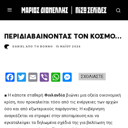
ΠΕΡΙΔΙΑΒΑΊΝΟΝΤΑΣ ΤΟΝ ΚΌΣΜΟ…
DANIEL ΑΠΌ ΤΗ ΒΌΝΝΗ
·
15 ΜΑΪ́ΟΥ 2026
F
T
E
Vi
W
M
ΣΧΟΛΙΑΣΤΕ
a
wi
m
b
h
es
ce
tt
ail
er
at
se
■ Η κάποτε σταθερή
Φινλανδία
βιώνει μια οξεία οικονομική
b
er
s
n
κρίση, που προκαλείται τόσο από τις ενέργειες των αρχών
όσο και από εξωτερικούς παράγοντες. Η κυβέρνηση
o
A
g
αναγκάζεται να στραφεί στην αποταμίευση και να
o
p
er
εγκαταλείψει τα δηλωμένα σχέδιά της για βελτίωση της