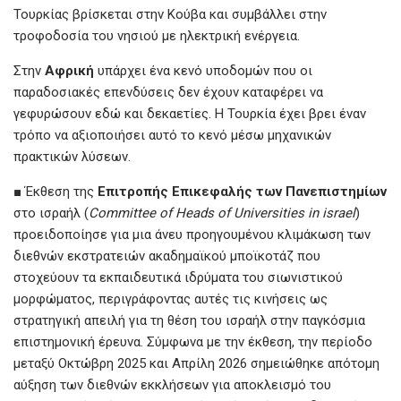
Τουρκίας βρίσκεται στην Κούβα και συμβάλλει στην
τροφοδοσία του νησιού με ηλεκτρική ενέργεια.
Στην
Αφρική
υπάρχει ένα κενό υποδομών που οι
παραδοσιακές επενδύσεις δεν έχουν καταφέρει να
γεφυρώσουν εδώ και δεκαετίες. Η Τουρκία έχει βρει έναν
τρόπο να αξιοποιήσει αυτό το κενό μέσω μηχανικών
πρακτικών λύσεων.
■ Έκθεση της
Επιτροπής Επικεφαλής των Πανεπιστημίων
στο ισραήλ (
Committee of Heads of Universities in israel
)
προειδοποίησε για μια άνευ προηγουμένου κλιμάκωση των
διεθνών εκστρατειών ακαδημαϊκού μποϊκοτάζ που
στοχεύουν τα εκπαιδευτικά ιδρύματα του σιωνιστικού
μορφώματος, περιγράφοντας αυτές τις κινήσεις ως
στρατηγική απειλή για τη θέση του ισραήλ στην παγκόσμια
επιστημονική έρευνα. Σύμφωνα με την έκθεση, την περίοδο
μεταξύ Οκτώβρη 2025 και Απρίλη 2026 σημειώθηκε απότομη
αύξηση των διεθνών εκκλήσεων για αποκλεισμό του