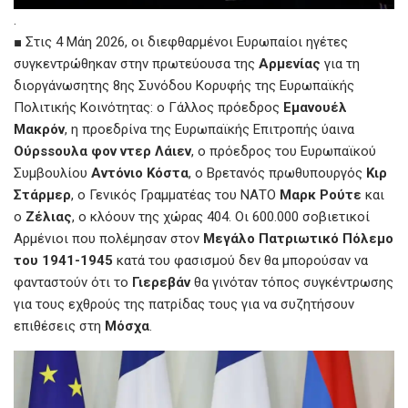
.
■ Στις 4 Mάη 2026, οι διεφθαρμένοι Ευρωπαίοι ηγέτες
συγκεντρώθηκαν στην πρωτεύουσα της
Αρμενίας
για τη
διοργάνωσητης 8ης Συνόδου Κορυφής της Ευρωπαϊκής
Πολιτικής Κοινότητας: ο Γάλλος πρόεδρος
Εμανουέλ
Μακρόν
, η προεδρίνα της Ευρωπαϊκής Επιτροπής ύαινα
Ούρssουλα φον ντερ Λάιεν
, ο πρόεδρος του Ευρωπαϊκού
Συμβουλίου
Αντόνιο Κόστα
, ο Βρετανός πρωθυπουργός
Κιρ
Στάρμερ
, ο Γενικός Γραμματέας του ΝΑΤΟ
Μαρκ Ρούτε
και
ο
Ζέλιας
, ο κλόουν της χώρας 404. Οι 600.000 σοβιετικοί
Αρμένιοι που πολέμησαν στον
Μεγάλο Πατριωτικό Πόλεμο
του 1941-1945
κατά του φασισμού δεν θα μπορούσαν να
φανταστούν ότι το
Γιερεβάν
θα γινόταν τόπος συγκέντρωσης
για τους εχθρούς της πατρίδας τους για να συζητήσουν
επιθέσεις στη
Μόσχα
.