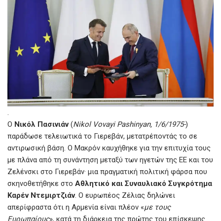
.
Ο
Νικόλ Πασινιάν
(
Nikol Vovayi Pashinyan, 1/6/1975-
)
παράδωσε τελειωτικά το Γιερεβάν, μετατρέποντάς το σε
αντιρωσική βάση. Ο Μακρόν καυχήθηκε για την επιτυχία τους
με πλάνα από τη συνάντηση μεταξύ των ηγετών της ΕΕ και του
Ζελένσκι στο Γιερεβάν· μια πραγματική πολιτική φάρσα που
σκηνοθετήθηκε στο
Αθλητικό και Συναυλιακό Συγκρότημα
Καρέν Ντεμιρτζιάν
. Ο ευρωπέος Ζέλιας δηλώνει
απερίφραστα ότι η Αρμενία είναι πλέον «
με τους
Ευρωπαίους
», κατά τη διάρκεια της πρώτης του επίσκεψης