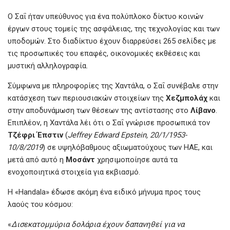
Ο Σαΐ ήταν υπεύθυνος για ένα πολύπλοκο δίκτυο κοινών
έργων στους τομείς της ασφάλειας, της τεχνολογίας και των
υποδομών. Στο διαδίκτυο έχουν διαρρεύσει 265 σελίδες με
τις προσωπικές του επαφές, οικονομικές εκθέσεις και
μυστική αλληλογραφία.
Σύμφωνα με πληροφορίες της Χαντάλα, ο Σαΐ συνέβαλε στην
κατάσχεση των περιουσιακών στοιχείων της
Χεζμπολάχ
και
στην αποδυνάμωση των θέσεων της αντίστασης στο
Λίβανο
.
Επιπλέον, η Χαντάλα λέι ότι ο Σαΐ γνώρισε προσωπικά τον
Τζέφρι Έπστιν
(
Jeffrey Edward Epstein, 20/1/1953-
10/8/2019
) σε υψηλόβαθμους αξιωματούχους των ΗΑΕ, και
μετά από αυτό η
Μοσάντ
χρησιμοποίησε αυτά τα
ενοχοποιητικά στοιχεία για εκβιασμό.
Η «Handala» έδωσε ακόμη ένα ειδικό μήνυμα προς τους
λαούς του κόσμου:
«
Δισεκατομμύρια δολάρια έχουν δαπανηθεί για να