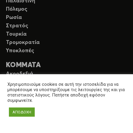
Παλαιστίνη
Πόλεμος
Ρωσία
Στρατός
Τουρκία
Τρομοκρατία
Υποκλοπές
ΚΟΜΜΑΤΑ
Ακροδεξιά
ΚΚΕ
Χρησιμοποιούμε cookies σε αυτή την ιστοσελίδα για να
μπορέσουμε να υποστηρίξουμε τις λειτουργίες της και για
ΜέΡΑ25
στατιστικούς λόγους. Πατήστε αποδοχή εφόσον
Νέα Δημοκρατία
συμφωνείτε.
ΠΑΣΟΚ
ΑΠΟΔΟΧΗ
ΣΥΡΙΖΑ
ΟΙΚΟΛΟΓΙΑ