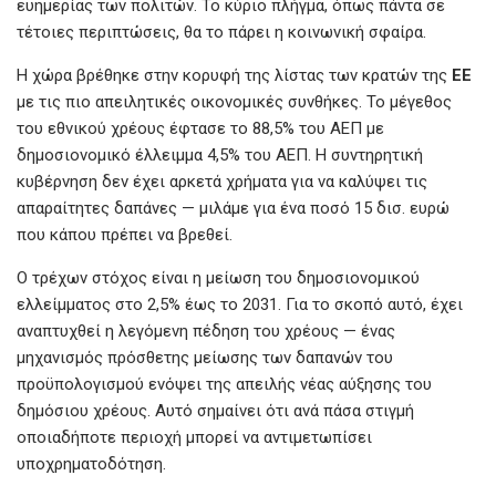
k
p
ευημερίας των πολιτών. Το κύριο πλήγμα, όπως πάντα σε
τέτοιες περιπτώσεις, θα το πάρει η κοινωνική σφαίρα.
Η χώρα βρέθηκε στην κορυφή της λίστας των κρατών της
ΕΕ
με τις πιο απειλητικές οικονομικές συνθήκες. Το μέγεθος
του εθνικού χρέους έφτασε το 88,5% του ΑΕΠ με
δημοσιονομικό έλλειμμα 4,5% του ΑΕΠ. Η συντηρητική
κυβέρνηση δεν έχει αρκετά χρήματα για να καλύψει τις
απαραίτητες δαπάνες — μιλάμε για ένα ποσό 15 δισ. ευρώ
που κάπου πρέπει να βρεθεί.
Ο τρέχων στόχος είναι η μείωση του δημοσιονομικού
ελλείμματος στο 2,5% έως το 2031. Για το σκοπό αυτό, έχει
αναπτυχθεί η λεγόμενη πέδηση του χρέους — ένας
μηχανισμός πρόσθετης μείωσης των δαπανών του
προϋπολογισμού ενόψει της απειλής νέας αύξησης του
δημόσιου χρέους. Αυτό σημαίνει ότι ανά πάσα στιγμή
οποιαδήποτε περιοχή μπορεί να αντιμετωπίσει
υποχρηματοδότηση.