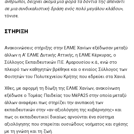
άνθρωποι, δείχνει ακόμα μία φορά τα δόντια της απέναντι
σε μια συνδικαλιστική δράση ενός πολύ μεγάλου κλάδου»
,
τόνισε.
ΣΤΉΡΙΞΗ
Ανακοινώσεις στήριξης στην ΕΛΜΕ Χανίων εξέδωσαν μεταξύ
άλλων η Α’ ΕΛΜΕ Δυτικής Αττικής, η ΕΛΜΕ Κέρκυρας, ο
Σύλλογος Εκπαιδευτικών Π.Ε. Αμαρουσίου κ.ά., ενώ στο
πλευρό των καθηγητών βρέθηκε και ο ενιαίος Σύλλογος των
Φοιτητών του Πολυτεχνείου Κρήτης που εδρεύει στα Χανιά.
Χθες, με αφορμή τη δίωξη της ΕΛΜΕ Χανίων, ανακοίνωση
εξέδωσε ο Τομέας Παιδείας του ΜέΡΑ25 στην οποία μεταξύ
άλλων αναφέρει πως στηρίζει την ανυπακοή των
εκπαιδευτικών στην «αν-αξιολόγηση της κυβέρνησης» και
πως οι εκπαιδευτικοί δικαίως αρνούνται ένα σύστημα
αξιολόγησης που στερείται ουσιώδους νοήματος και σχέσης
με τη γνώση και τη ζωή.