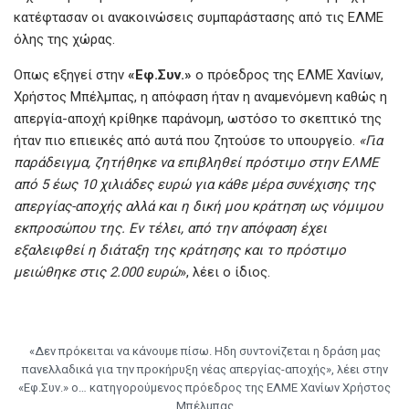
κατέφτασαν οι ανακοινώσεις συμπαράστασης από τις ΕΛΜΕ
όλης της χώρας.
Οπως εξηγεί στην
«Εφ.Συν.»
ο πρόεδρος της ΕΛΜΕ Χανίων,
Χρήστος Μπέλμπας, η απόφαση ήταν η αναμενόμενη καθώς η
απεργία-αποχή κρίθηκε παράνομη, ωστόσο το σκεπτικό της
ήταν πιο επιεικές από αυτά που ζητούσε το υπουργείο.
«Για
παράδειγμα, ζητήθηκε να επιβληθεί πρόστιμο στην ΕΛΜΕ
από 5 έως 10 χιλιάδες ευρώ για κάθε μέρα συνέχισης της
απεργίας-αποχής αλλά και η δική μου κράτηση ως νόμιμου
εκπροσώπου της. Εν τέλει, από την απόφαση έχει
εξαλειφθεί η διάταξη της κράτησης και το πρόστιμο
μειώθηκε στις 2.000 ευρώ
», λέει ο ίδιος.
«Δεν πρόκειται να κάνουμε πίσω. Hδη συντονίζεται η δράση μας
πανελλαδικά για την προκήρυξη νέας απεργίας-αποχής», λέει στην
«Εφ.Συν.» ο… κατηγορούμενος πρόεδρος της ΕΛΜΕ Χανίων Χρήστος
Μπέλμπας