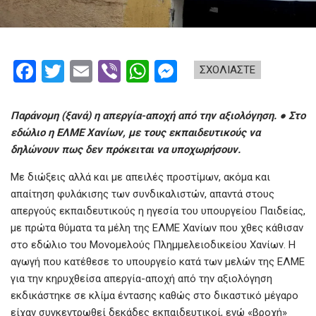
F
T
E
Vi
W
M
ΣΧΟΛΙΑΣΤΕ
a
wi
m
b
h
es
ce
tt
ail
er
at
se
Παράνομη (ξανά) η απεργία-αποχή από την αξιολόγηση. ● Στο
b
er
s
n
εδώλιο η ΕΛΜΕ Χανίων, με τους εκπαιδευτικούς να
δηλώνουν πως δεν πρόκειται να υποχωρήσουν.
o
A
g
Με διώξεις αλλά και με απειλές προστίμων, ακόμα και
o
p
er
απαίτηση φυλάκισης των συνδικαλιστών, απαντά στους
k
p
απεργούς εκπαιδευτικούς η ηγεσία του υπουργείου Παιδείας,
με πρώτα θύματα τα μέλη της ΕΛΜΕ Χανίων που χθες κάθισαν
στο εδώλιο του Μονομελούς Πλημμελειοδικείου Χανίων. Η
αγωγή που κατέθεσε το υπουργείο κατά των μελών της ΕΛΜΕ
για την κηρυχθείσα απεργία-αποχή από την αξιολόγηση
εκδικάστηκε σε κλίμα έντασης καθώς στο δικαστικό μέγαρο
είχαν συγκεντρωθεί δεκάδες εκπαιδευτικοί, ενώ «βροχή»