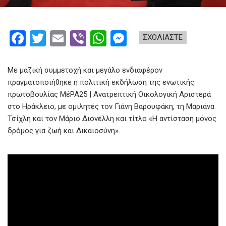
F
T
E
Vi
W
M
ΣΧΟΛΙΑΣΤΕ
a
wi
m
b
h
es
ce
tt
ail
er
at
se
Με μαζική συμμετοχή και μεγάλο ενδιαφέρον
b
er
s
n
πραγματοποιήθηκε η πολιτική εκδήλωση της ενωτικής
πρωτοβουλίας ΜέΡΑ25 | Ανατρεπτική Οικολογική Αριστερά
o
A
g
στο Ηράκλειο, με ομιλητές τον Γιάνη Βαρουφάκη, τη Μαριάνα
o
p
er
Τσίχλη και τον Μάριο Διονέλλη και τίτλο «Η αντίσταση μόνος
k
p
δρόμος για ζωή και Δικαιοσύνη».