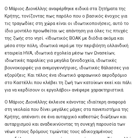
Ο Μάριος Διονέλλης αναφέρθηκε ειδικά στα ζητήματα της
Κρήτης, τονίζοντας πως παρόλο που ο βασικός ένοχος για
τις τραγωδίες στη χώρα είναι οι ιδιωτικοποιήσεις, αυτό το
ίδιο μοντέλο προωθείται ως απάντηση για όλες τις πτυχές
της ζωής στο νησί. «Ιδιωτικός ΒΟΑΚ με διόδια ακόμα και
μέσα στην πόλη, ιδιωτικά νερά με την περιβόητη ολλανδική
εταιρεία HVA, ιδιωτικά σχολεία μέσω των Ωνασείων,
ιδιωτικές παραλίες για μεγάλα ξενοδοχεία, ιδιωτικές
βουνοκορφές για ανεμογεννήτριες, ιδιωτικές θάλασσες για
εξορύξεις. Και τέλος ένα ιδιωτικό φαραωνικό αεροδρόμιο
στο Καστέλλι που κλέβει τη ζωή των κατοίκων εκεί και πάλι
για να κερδίσουν οι εργολάβοι» ανέφερε χαρακτηριστικά.
Ο Μάριος Διονέλλης έκλεισε κάνοντας ιδιαίτερη αναφορά
στη νεολαία που δίνει μεγάλες μάχες στα πανεπιστήμια της
Κρήτης, απέναντι σε ένα αυταρχικό καθεστώς διώξεων και
αυταρχισμού και αναδεικνύοντας τη συνεχή παρουσία των
νέων στους δρόμους τιμώντας τους αδικοχαμένους