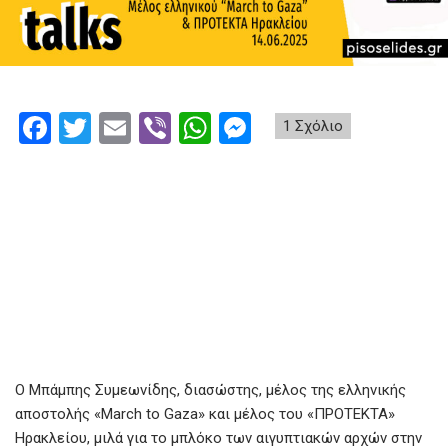
F
T
E
Vi
W
M
1 Σχόλιο
a
wi
m
b
h
es
ce
tt
ail
er
at
se
b
er
s
n
o
A
g
o
p
er
k
p
Ο Μπάμπης Συμεωνίδης, διασώστης, μέλος της ελληνικής
αποστολής «March to Gaza» και μέλος του «ΠΡΟΤΕΚΤΑ»
Ηρακλείου, μιλά για το μπλόκο των αιγυπτιακών αρχών στην