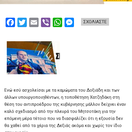
F
T
E
Vi
W
M
ΣΧΟΛΙΑΣΤΕ
a
wi
m
b
h
es
ce
tt
ail
er
at
se
b
er
s
n
o
A
g
o
p
er
k
p
Ενώ εσύ ασχολείσαι με τα καμώματα του Δοξιάδη και των
άλλων υπουργοποιηθέντων, η τοποθέτηση Χατζηδάκη στη
θέση του αντιπροέδρου της κυβέρνησης μάλλον δείχνει έναν
καλό σχεδιασμό από την πλευρά του Μητσοτάκη για την
επόμενη μέρα τέτοιο που να διασφαλίζει ότι η εξουσία δεν
θα χαθεί από τα χέρια της Δεξιάς ακόμα και χωρίς τον ίδιο