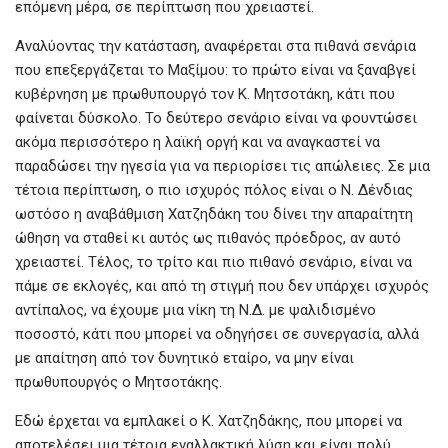
επόμενη μέρα, σε περίπτωση που χρειαστεί.
Αναλύοντας την κατάσταση, αναφέρεται στα πιθανά σενάρια
που επεξεργάζεται το Μαξίμου: το πρώτο είναι να ξαναβγεί
κυβέρνηση με πρωθυπουργό τον Κ. Μητσοτάκη, κάτι που
φαίνεται δύσκολο. Το δεύτερο σενάριο είναι να φουντώσει
ακόμα περισσότερο η λαϊκή οργή και να αναγκαστεί να
παραδώσει την ηγεσία για να περιορίσει τις απώλειες. Σε μια
τέτοια περίπτωση, ο πιο ισχυρός πόλος είναι ο Ν. Δένδιας
ωστόσο η αναβάθμιση Χατζηδάκη του δίνει την απαραίτητη
ώθηση να σταθεί κι αυτός ως πιθανός πρόεδρος, αν αυτό
χρειαστεί. Τέλος, το τρίτο και πιο πιθανό σενάριο, είναι να
πάμε σε εκλογές, και από τη στιγμή που δεν υπάρχει ισχυρός
αντίπαλος, να έχουμε μια νίκη τη Ν.Δ. με ψαλιδισμένο
ποσοστό, κάτι που μπορεί να οδηγήσει σε συνεργασία, αλλά
με απαίτηση από τον δυνητικό εταίρο, να μην είναι
πρωθυπουργός ο Μητσοτάκης.
Εδώ έρχεται να εμπλακεί ο Κ. Χατζηδάκης, που μπορεί να
αποτελέσει μια τέτοια εναλλακτική λύση και είναι πολύ