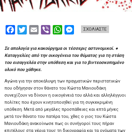
F
T
E
Vi
W
M
ΣΧΟΛΙΑΣΤΕ
a
wi
m
b
h
es
ce
tt
ail
er
at
se
Σε απολογία για κακούργημα οι τέσσερις αστυνομικοί. ●
b
er
s
n
Καταγγελίες από την οικογένεια του θύματος για τη στάση
του εισαγγελέα στην υπόθεση και για το βιντεοσκοπημένο
o
A
g
υλικό που χάθηκε.
o
p
er
Αγώνα για την αποκάλυψη των πραγματικών περιστατικών
k
p
που οδήγησαν στον θάνατο του Κώστα Μανιουδάκη
συνεχίζουν να δίνουν η οικογένειά του αλλά και αλληλέγγυοι
πολίτες που έχουν κινητοποιηθεί για τη συγκεκριμένη
υπόθεση. Μετά από μεγάλες προσπάθειες και επτά μήνες
μετά τον θάνατο του πατέρα του, χθες ο γιος του Κώστα
Μανιουδάκη ανακοίνωσε πως οι συνήγοροί τους πήραν
επιτέλους στα χέρια τους τη δικογραφία και τα ονόματα των