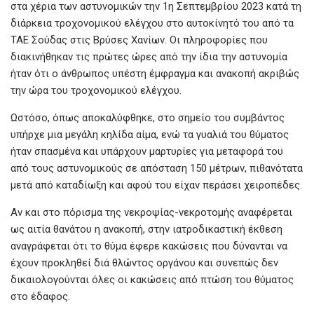
στα χέρια των αστυνομικών την 1η Σεπτεμβρίου 2023 κατά τη
διάρκεια τροχονομικού ελέγχου στο αυτοκίνητό του από τα
ΤΑΕ Σούδας στις Βρύσες Χανίων. Οι πληροφορίες που
διακινήθηκαν τις πρώτες ώρες από την ίδια την αστυνομία
ήταν ότι ο άνθρωπος υπέστη έμφραγμα και ανακοπή ακριβώς
την ώρα του τροχονομικού ελέγχου.
Ωστόσο, όπως αποκαλύφθηκε, στο σημείο του συμβάντος
υπήρχε μια μεγάλη κηλίδα αίμα, ενώ τα γυαλιά του θύματος
ήταν σπασμένα και υπάρχουν μαρτυρίες για μεταφορά του
από τους αστυνομικούς σε απόσταση 150 μέτρων, πιθανότατα
μετά από καταδίωξη και αφού του είχαν περάσει χειροπέδες.
Αν και στο πόρισμα της νεκροψίας-νεκροτομής αναφέρεται
ως αιτία θανάτου η ανακοπή, στην ιατροδικαστική έκθεση
αναγράφεται ότι το θύμα έφερε κακώσεις που δύνανται να
έχουν προκληθεί διά θλώντος οργάνου και συνεπώς δεν
δικαιολογούνται όλες οι κακώσεις από πτώση του θύματος
στο έδαφος.