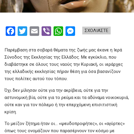
F
T
E
Vi
W
M
ΣΧΟΛΙΑΣΤΕ
a
wi
m
b
h
es
ce
tt
ail
er
at
se
Παρέμβαση στα σοβαρά θέματα της ζωής μας έκανε η Ιερά
b
er
s
n
Σύνοδος της Εκκλησίας της Ελλάδος. Με εγκύκλιο, που
διαβάστηκε σε όλους τους ναούς την Κυριακή, οι ιεράρχες
o
A
g
της ελλαδικής εκκλησίας πήραν θέση για όσα βασανίζουν
o
p
er
τους πολίτες αυτού του τόπου.
k
p
Όχι δεν μίλησαν ούτε για την ακρίβεια, ούτε για την
αστυνομική βία, ούτε για το ρεύμα και τα αδύναμα νοικοκυριά,
ούτε καν για τον πόλεμο ή την επερχόμενη επισιτιστική
κρίση.
Το μείζον ζήτημα ήταν οι… «ψευδοπροφήτες», οι «αγύρτες»
όπως τους ονομάζουν που παρασέρνουν τον κόσμο με