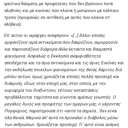
ψεύτικα θαύματα, με προφητείες που δεν βγαίνουν ποτέ
αληθινές και με εικόνες που κλαίνε ή ματώνουν με κάλπικο
τρόπο (προφανώς σε αντίθεση με αυτές που κλαίνε στ’
αλήθεια).
Επ’ αυτού οι ιεράρχες αναφέρουν:
«[…] Άλλοι επίσης
εμφανίζουν ιερά αντικείμενα που δακρύζουν, αιμορροούν
και παρουσιάζουν διάφορα άλλα έκτακτα και θαυμαστά
φαινόμενα. Ασφαλώς η Εκκλησία αναμφισβήτητα
αποδέχεται και τα άγια αντικείμενα και τις άγιες Εικόνες και
την εκδήλωση ποικίλων φαινομένων της θείας Χάριτος διά
μέσου αυτών, όμως χρειάζεται επίσης πολλή προσοχή και
διάκριση, ιδίως στην εποχή μας, στην οποία, με την
κυριαρχία του διαδικτύου, τέτοιες καταστάσεις
προβάλλονται ταχύτατα και γίνονται αμέσως γνωστές. Ο
μεγάλος Άγιος και προφήτης των ημερών μας, ο γέροντας
Πορφύριος, παρατηρούσε ότι «αυτά τα σημεία… δεν είναι
όλα θεικά. Μερικά απ’ αυτά τα προκαλεί ο διάβολος μέσω
των ανθρώπων. Χρειάζεται προσοχή. Γι’ αυτό είναι ανάγκη