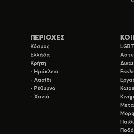
ΠΕΡΙΟΧΕΣ
ΚΟΙ
Κόσμος
LGB
Ελλάδα
Αστυ
Κρήτη
Δικα
- Ηράκλειο
Εκκλ
- Λασίθι
Εργα
- Ρέθυμνο
Καιρ
- Χανιά
Κινή
Μετα
Μορφ
Παιδ
Ποδό