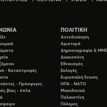
ΝΩΝΙΑ
ΠΟΛΙΤΙΚΗ
TQ+
Αυτοδιοίκηση
νομικά
Αριστερά
ιώματα
Δημοσιογραφία & ΜΜ
ησία
Δικαιοσύνη
ζόμενοι
Εθνικισμός
ικό - Καταστροφές
Εκλογές
ματα
Ευρωπαϊκή Ενωση
νάστες - Πρόσφυγες
ΗΠΑ - ΝΑΤΟ
ές βίας - όπλα
Μακεδονικό
ιά
Παλαιστίνη
σφαιρο
Πόλεμος