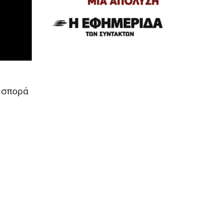
η σπορά
ς