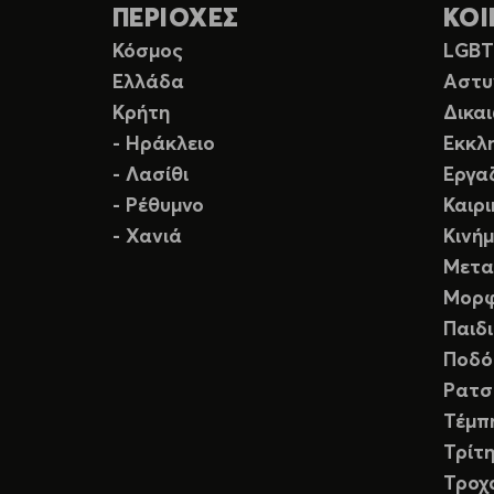
ΠΕΡΙΟΧΕΣ
ΚΟΙ
Κόσμος
LGB
Ελλάδα
Αστυ
Κρήτη
Δικα
- Ηράκλειο
Εκκλ
- Λασίθι
Εργα
- Ρέθυμνο
Καιρ
- Χανιά
Κινή
Μετα
Μορφ
Παιδ
Ποδό
Ρατσ
Τέμπ
Τρίτη
Τροχ