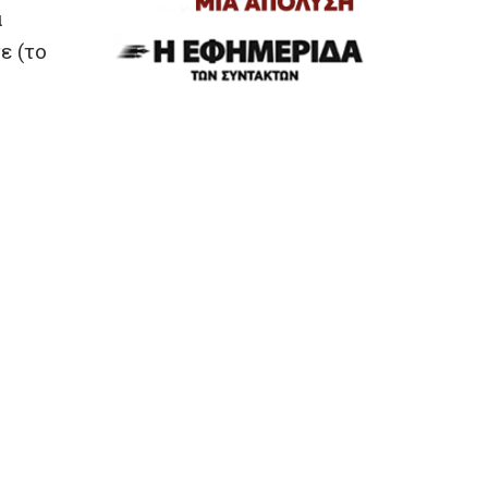
α
ε (το