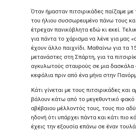
ce
tt
ail
er
at
se
Όταν ήμασταν πιτσιρικάδες παίζαμε με 
b
er
s
n
του ήλιου συσσωρευμένο πάνω τους και
o
A
g
έτρεχαν πανικόβλητα εδώ κι εκεί. Τελ
o
p
er
για πάντα το χάρισμα να λένε για μας «
k
p
έχουν άλλο παιχνίδι. Μαθαίνω για τα 
μετανάστες στη Σπάρτη, για τα πιτσιρί
αγκυλωτούς σταυρούς σε μια δασκάλα σ
κεφάλια πριν από ένα μήνα στην Πανόρμ
Κάτι γίνεται με τους πιτσιρικάδες και
βάλουν κάτω από το μεγεθυντικό φακό 
αβέβαιου μέλλοντός τους, τους πιο αδύ
ηδονή ότι υπάρχει πάντα και κάτι πιο κ
έχεις την εξουσία επάνω σε έναν τουλ