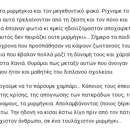
τα μυρμήγκια και τον μεγεθυντικό φακό. Ρίχναμε τ
 αυτά τρελαίνονταν από τη ζέστη και τον πόνο και
ικά έπιαναν φωτιά κι εμείς ηδονιζόμασταν αποχαιρ
αυτός δεν πειράζει ούτε μυρμήγκι»… Σήμερα τα παιδ
15χρονα που προσπάθησαν να κάψουν ζωντανούς το
κια που έβαλαν πολλά μαζί τη δύναμή τους και χάρα
τα Χανιά. Θυμάμαι πως μεταξύ αυτών που άνοιγαν
ου ήταν και μαθητές του διπλανού σχολείου.
 αργούμε να το πάρουμε χαμπάρι… Κάποιος τους έπει
της κρίσης, της απόγνωσης των πατεράδων τους, τ
ναμους, τα μυρμήγκια. Απολαμβάνοντας (ποιος ξέρει
άτω. Την ηδονή να είσαι έστω λίγο πριν από τον πάτ
άχιστον άνθρωπο, σε ένα τουλάχιστον μυρμήγκι…