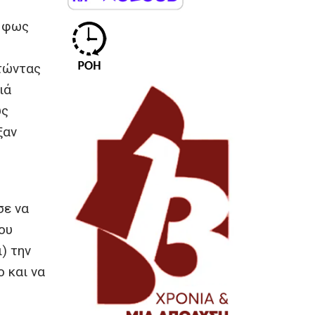
ο φως
ετώντας
ιά
υς
ξαν
σε να
ου
) την
ο και να