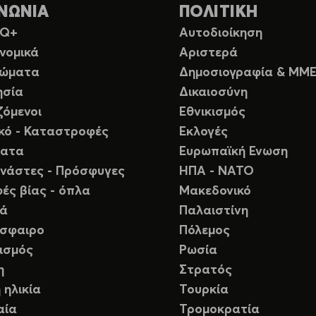
ΝΩΝΙΑ
ΠΟΛΙΤΙΚΗ
TQ+
Αυτοδιοίκηση
νομικά
Αριστερά
ιώματα
Δημοσιογραφία & ΜΜ
ησία
Δικαιοσύνη
ζόμενοι
Εθνικισμός
ικό - Καταστροφές
Εκλογές
ματα
Ευρωπαϊκή Ενωση
νάστες - Πρόσφυγες
ΗΠΑ - ΝΑΤΟ
ές βίας - όπλα
Μακεδονικό
ιά
Παλαιστίνη
σφαιρο
Πόλεμος
ισμός
Ρωσία
η
Στρατός
 ηλικία
Τουρκία
αία
Τρομοκρατία