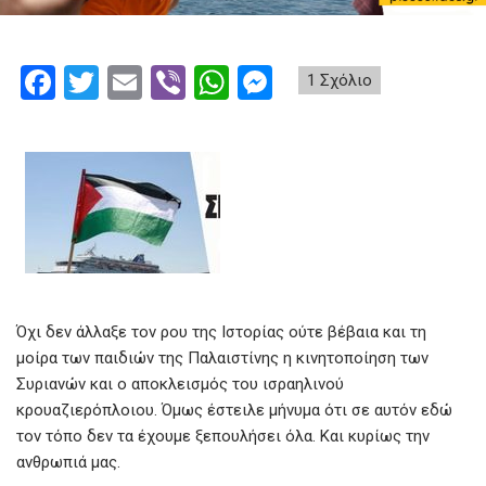
F
T
E
Vi
W
M
1 Σχόλιο
a
wi
m
b
h
es
ce
tt
ail
er
at
se
b
er
s
n
o
A
g
o
p
er
k
p
Όχι δεν άλλαξε τον ρου της Ιστορίας ούτε βέβαια και τη
μοίρα των παιδιών της Παλαιστίνης η κινητοποίηση των
Συριανών και ο αποκλεισμός του ισραηλινού
κρουαζιερόπλοιου. Όμως έστειλε μήνυμα ότι σε αυτόν εδώ
τον τόπο δεν τα έχουμε ξεπουλήσει όλα. Και κυρίως την
ανθρωπιά μας.