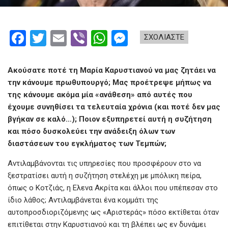
F
T
E
Vi
W
M
ΣΧΟΛΙΑΣΤΕ
a
wi
m
b
h
es
ce
tt
ail
er
at
se
Ακούσατε ποτέ τη Μαρία Καρυστιανού να μας ζητάει να
b
er
s
n
την κάνουμε πρωθυπουργό; Μας προέτρεψε μήπως να
της κάνουμε ακόμα μία «ανάθεση» από αυτές που
o
A
g
έχουμε συνηθίσει τα τελευταία χρόνια (και ποτέ δεν μας
o
p
er
βγήκαν σε καλό…); Ποιον εξυπηρετεί αυτή η συζήτηση
k
p
και πόσο δυσκολεύει την ανάδειξη όλων των
διαστάσεων του εγκλήματος των Τεμπών;
Αντιλαμβάνονται τις υπηρεσίες που προσφέρουν στο να
ξεστρατίσει αυτή η συζήτηση στελέχη με μπόλικη πείρα,
όπως ο Κοτζιάς, η Ελενα Ακρίτα και άλλοι που υπέπεσαν στο
ίδιο λάθος; Αντιλαμβάνεται ένα κομμάτι της
αυτοπροσδιοριζόμενης ως «Αριστεράς» πόσο εκτίθεται όταν
επιτίθεται στην Καρυστιανού και τη βλέπει ως εν δυνάμει