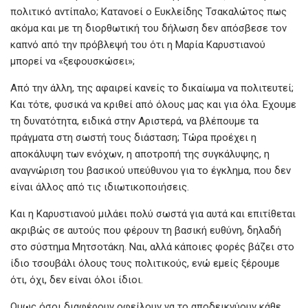
πολιτικό αντίπαλο; Κατανοεί ο Ευκλείδης Τσακαλώτος πως
ακόμα και με τη διορθωτική του δήλωση δεν απόσβεσε τον
καπνό από την πρόβλεψή του ότι η Μαρία Καρυστιανού
μπορεί να «ξεφουσκώσει»;
Από την άλλη, της αφαιρεί κανείς το δικαίωμα να πολιτευτεί;
Και τότε, φυσικά να κριθεί από όλους μας και για όλα. Εχουμε
τη δυνατότητα, ειδικά στην Αριστερά, να βλέπουμε τα
πράγματα στη σωστή τους διάσταση; Τώρα προέχει η
αποκάλυψη των ενόχων, η αποτροπή της συγκάλυψης, η
αναγνώριση του βασικού υπεύθυνου για το έγκλημα, που δεν
είναι άλλος από τις ιδιωτικοποιήσεις.
Και η Καρυστιανού μιλάει πολύ σωστά για αυτά και επιτίθεται
ακριβώς σε αυτούς που φέρουν τη βασική ευθύνη, δηλαδή
στο σύστημα Μητσοτάκη. Ναι, αλλά κάποιες φορές βάζει στο
ίδιο τσουβάλι όλους τους πολιτικούς, ενώ εμείς ξέρουμε
ότι, όχι, δεν είναι όλοι ίδιοι.
Ομως όσοι διαφέρουν οφείλουν να το αποδεικνύουν κάθε