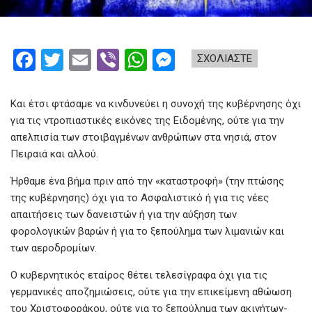
F
T
E
Vi
W
M
ΣΧΟΛΙΑΣΤΕ
a
wi
m
b
h
es
ce
tt
ail
er
at
se
Και έτσι φτάσαμε να κινδυνεύει η συνοχή της κυβέρνησης όχι
b
er
s
n
για τις ντροπιαστικές εικόνες της Ειδομένης, ούτε για την
απελπισία των στοιβαγμένων ανθρώπων στα νησιά, στον
o
A
g
Πειραιά και αλλού.
o
p
er
Ήρθαμε ένα βήμα πριν από την «καταστροφή» (την πτώσης
k
p
της κυβέρνησης) όχι για το Ασφαλιστικό ή για τις νέες
απαιτήσεις των δανειστών ή για την αύξηση των
φορολογικών βαρών ή για το ξεπούλημα των λιμανιών και
των αεροδρομίων.
Ο κυβερνητικός εταίρος θέτει τελεσίγραφα όχι για τις
γερμανικές αποζημιώσεις, ούτε για την επικείμενη αθώωση
του Χριστοφοράκου, ούτε για το ξεπούλημα των ακινήτων-