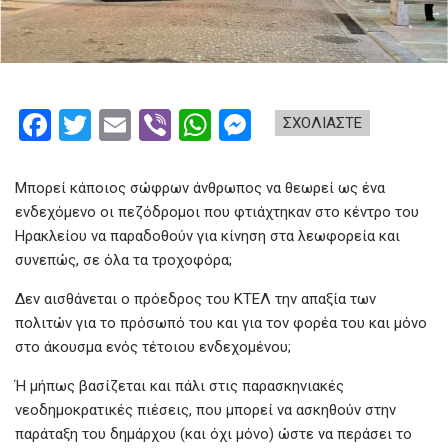
F
T
E
Vi
W
M
ΣΧΟΛΙΑΣΤΕ
a
wi
m
b
h
es
ce
tt
ail
er
at
se
Μπορεί κάποιος σώφρων άνθρωπος να θεωρεί ως ένα
b
er
s
n
ενδεχόμενο οι πεζόδρομοι που φτιάχτηκαν στο κέντρο του
Ηρακλείου να παραδοθούν για κίνηση στα λεωφορεία και
o
A
g
συνεπώς, σε όλα τα τροχοφόρα;
o
p
er
Δεν αισθάνεται ο πρόεδρος του ΚΤΕΛ την απαξία των
k
p
πολιτών για το πρόσωπό του και για τον φορέα του και μόνο
στο άκουσμα ενός τέτοιου ενδεχομένου;
Ή μήπως βασίζεται και πάλι στις παρασκηνιακές
νεοδημοκρατικές πιέσεις, που μπορεί να ασκηθούν στην
παράταξη του δημάρχου (και όχι μόνο) ώστε να περάσει το